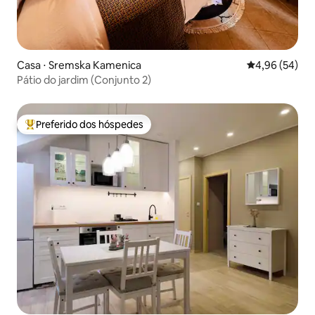
Casa ⋅ Sremska Kamenica
4,96 de uma a
4,96 (54)
Pátio do jardim (Conjunto 2)
Preferido dos hóspedes
Entre os melhores preferidos dos hóspedes