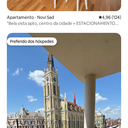
Apartamento ⋅ Novi Sad
4,96 de uma av
4,96 (124)
"Bela vista apto, centro da cidade + ESTACIONAMENTO
GRATUITO."
Preferido dos hóspedes
Preferido dos hóspedes