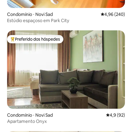
Condomínio ⋅ Novi Sad
4,96 de uma ava
4,96 (240)
Estúdio espaçoso em Park City
Preferido dos hóspedes
Entre os melhores preferidos dos hóspedes
Condomínio ⋅ Novi Sad
4,9 de uma a
4,9 (92)
Apartamento Onyx