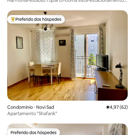
Harmonia-estiloso 1 quarto-ótima vista-estacionamento
na rua
Preferido dos hóspedes
Entre os melhores preferidos dos hóspedes
Condomínio ⋅ Novi Sad
4,97 de uma a
4,97 (62)
Apartamento "Shafarik"
Preferido dos hóspedes