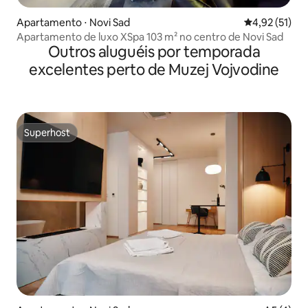
Apartamento ⋅ Novi Sad
4,92 de uma a
4,92 (51)
Apartamento de luxo XSpa 103 m² no centro de Novi Sad
Outros aluguéis por temporada
excelentes perto de Muzej Vojvodine
Superhost
Superhost