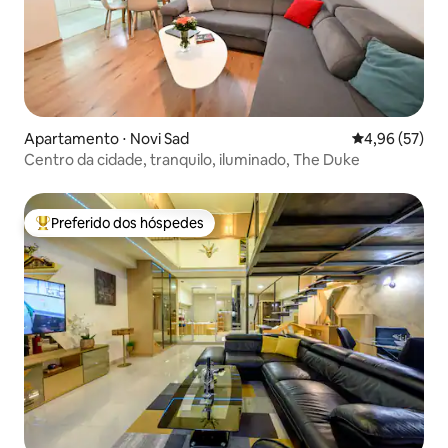
Apartamento ⋅ Novi Sad
4,96 de uma a
4,96 (57)
Centro da cidade, tranquilo, iluminado, The Duke
Preferido dos hóspedes
Entre os melhores preferidos dos hóspedes