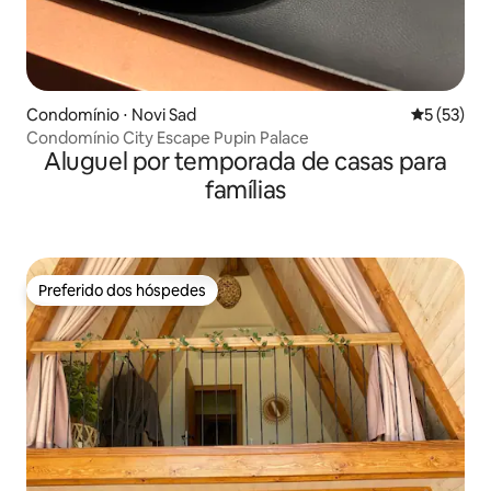
Condomínio ⋅ Novi Sad
5 de uma a
5 (53)
Condomínio City Escape Pupin Palace
Aluguel por temporada de casas para
famílias
Preferido dos hóspedes
Preferido dos hóspedes