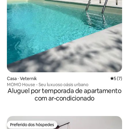
Casa ⋅ Veternik
5 de uma 
5 (7)
MOMO House - Seu luxuoso oásis urbano
Aluguel por temporada de apartamento
com ar-condicionado
Preferido dos hóspedes
Preferido dos hóspedes