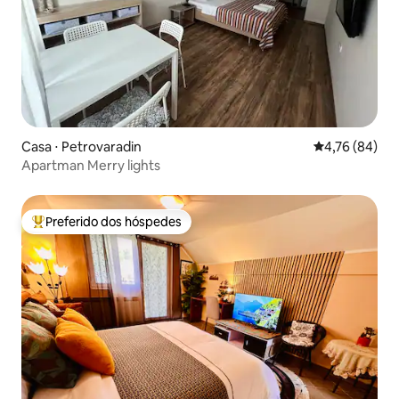
Casa ⋅ Petrovaradin
4,76 de uma a
4,76 (84)
Apartman Merry lights
Preferido dos hóspedes
Entre os melhores preferidos dos hóspedes