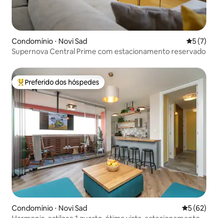
Condomínio ⋅ Novi Sad
5 de uma 
5 (7)
Supernova Central Prime com estacionamento reservado
Preferido dos hóspedes
Entre os melhores preferidos dos hóspedes
Condomínio ⋅ Novi Sad
5 de uma a
5 (62)