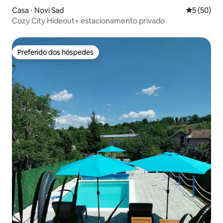
Casa ⋅ Novi Sad
5 de uma a
5 (50)
Cozy City Hideout+ estacionamento privado
Preferido dos hóspedes
Preferido dos hóspedes