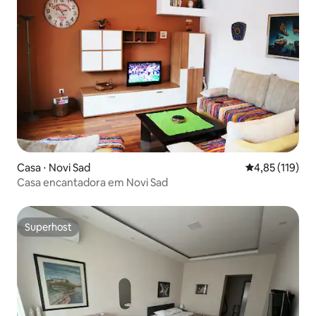
Casa ⋅ Novi Sad
4,85 de uma av
4,85 (119)
Casa encantadora em Novi Sad
Superhost
Superhost