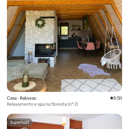
Casa ⋅ Rakovac
5 de uma 
5 (9)
Relaxamento e spa na floresta (nº 2)
Superhost
Superhost