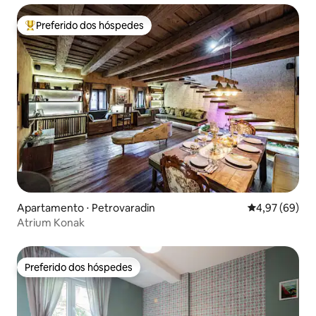
Preferido dos hóspedes
Entre os melhores preferidos dos hóspedes
Apartamento ⋅ Petrovaradin
4,97 de uma a
4,97 (69)
Atrium Konak
Preferido dos hóspedes
Preferido dos hóspedes