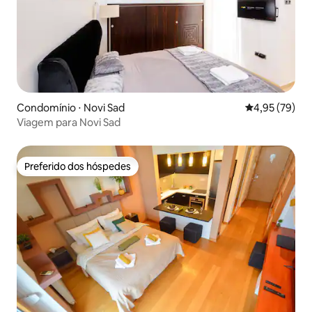
Condomínio ⋅ Novi Sad
4,95 de uma a
4,95 (79)
Viagem para Novi Sad
Preferido dos hóspedes
Preferido dos hóspedes