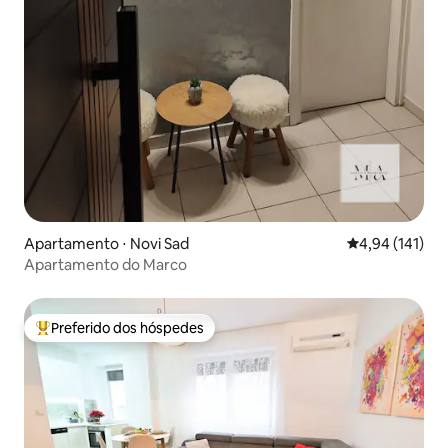
Apartamento ⋅ Novi Sad
4,94 de uma av
4,94 (141)
Apartamento do Marco
Preferido dos hóspedes
Entre os melhores preferidos dos hóspedes