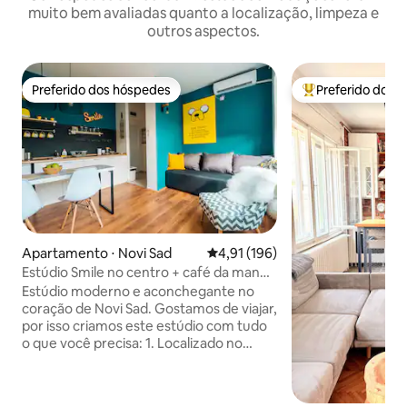
muito bem avaliadas quanto a localização, limpeza e
outros aspectos.
Preferido dos hóspedes
Preferido dos 
Preferido dos hóspedes
Entre os melhore
Apartamento ⋅ Novi Sad
4,91 de uma avaliação média de 
4,91 (196)
Estúdio Smile no centro + café da manhã
+ estacionamento gratuito
Estúdio moderno e aconchegante no
coração de Novi Sad. Gostamos de viajar,
por isso criamos este estúdio com tudo
o que você precisa: 1. Localizado no
centro do parque do Danúbio em uma
área de saída, mas ainda a 200 m da zona
de pedestres e de todas as lojas e bares.