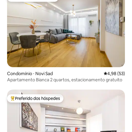
Preferido dos hóspedes
Condomínio ⋅ Novi Sad
4,98 de uma a
4,98 (53)
Apartamento Bianca 2 quartos, estacionamento gratuito
Preferido dos hóspedes
Entre os melhores preferidos dos hóspedes