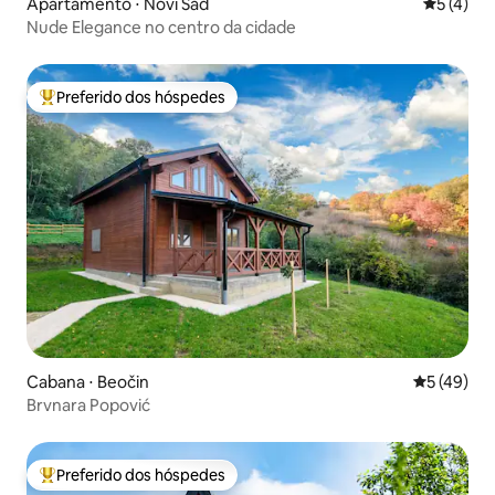
Apartamento ⋅ Novi Sad
5 de uma 
5 (4)
Nude Elegance no centro da cidade
Preferido dos hóspedes
Entre os melhores preferidos dos hóspedes
Cabana ⋅ Beočin
5 de uma a
5 (49)
Brvnara Popović
Preferido dos hóspedes
Entre os melhores preferidos dos hóspedes