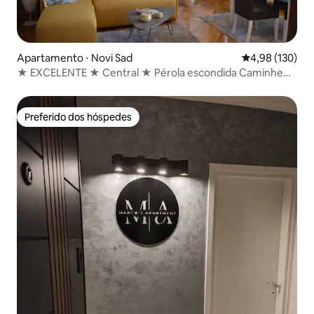
Apartamento ⋅ Novi Sad
4,98 de uma av
4,98 (130)
★ EXCELENTE ★ Central ★ Pérola escondida Caminhe
por toda parte
Preferido dos hóspedes
Preferido dos hóspedes