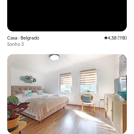
Casa ⋅ Belgrado
4,58 de uma av
4,58 (118)
Sonho 3