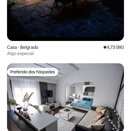
Casa ⋅ Belgrado
4,73 de uma a
4,73 (86)
Algo especial
Preferido dos hóspedes
Preferido dos hóspedes