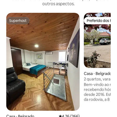
outros aspectos.
Superhost
Preferido dos hó
Superhost
Preferido dos hó
Casa ⋅ Belgrado
2 quartos, varanda
Bem-vindo ao noss
recebendo hóspe
desde 2016. Estam
da rodovia, a 8 km
a 15 km do aeropo
conveniência de 
privado, o confor
Casa ⋅ Belgrado
4,76 de uma avaliação média de 
4,76 (266)