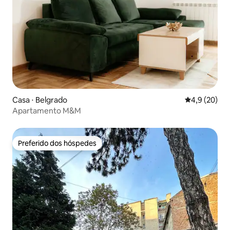
Casa ⋅ Belgrado
4,9 de uma a
4,9 (20)
Apartamento M&M
Preferido dos hóspedes
Preferido dos hóspedes