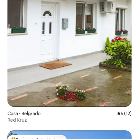
Casa ⋅ Belgrado
5 de uma a
5 (12)
Red Kruz