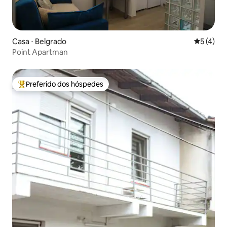
Casa ⋅ Belgrado
5 de uma 
5 (4)
Point Apartman
Preferido dos hóspedes
Entre os melhores preferidos dos hóspedes