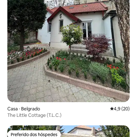
Casa ⋅ Belgrado
4,9 de uma a
4,9 (20)
The Little Cottage (T.L.C.)
Preferido dos hóspedes