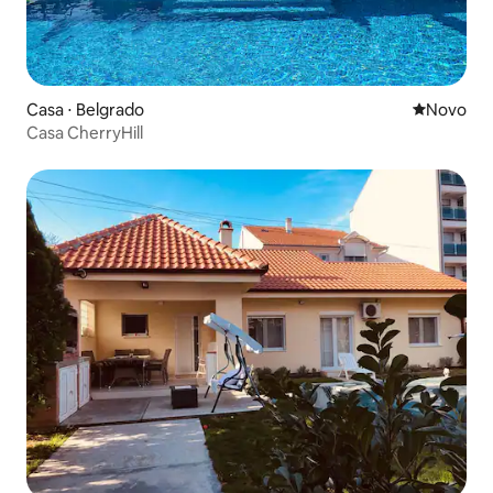
Casa ⋅ Belgrado
Novo lugar
Novo
Casa CherryHill