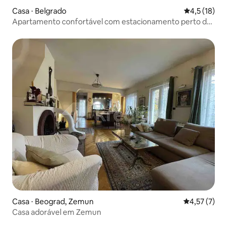
Casa ⋅ Belgrado
4,5 de uma a
4,5 (18)
Apartamento confortável com estacionamento perto do
teatro
Casa ⋅ Beograd, Zemun
4,57 de uma 
4,57 (7)
Casa adorável em Zemun