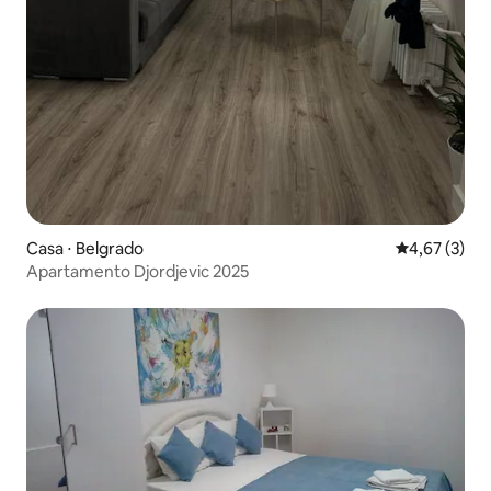
Casa ⋅ Belgrado
4,67 de uma 
4,67 (3)
Apartamento Djordjevic 2025