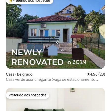
Preferido dos hóspedes
Entre os melhores preferidos dos hóspedes
Casa ⋅ Belgrado
4,96 de uma a
4,96 (28)
Casa verde aconchegante (vaga de estacionamento
gratuita)
Preferido dos hóspedes
Preferido dos hóspedes