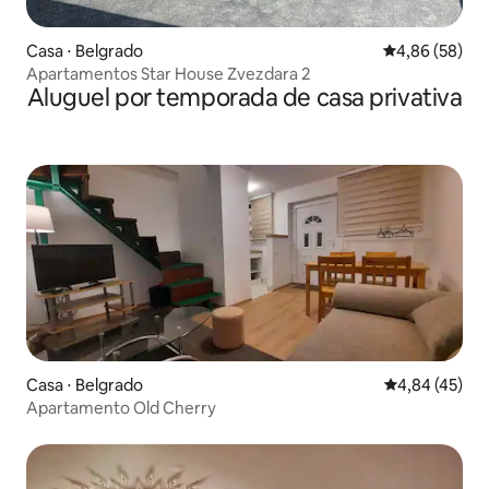
Casa ⋅ Belgrado
4,86 de uma a
4,86 (58)
Apartamentos Star House Zvezdara 2
Aluguel por temporada de casa privativa
Casa ⋅ Belgrado
4,84 de uma a
4,84 (45)
Apartamento Old Cherry