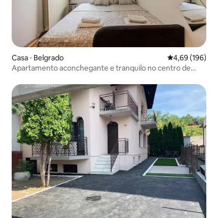
Casa ⋅ Belgrado
4,69 de uma av
4,69 (196)
Apartamento aconchegante e tranquilo no centro de
Vračar–Wi-Fi e ar-condicionado