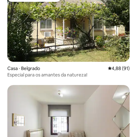
Preferido dos hóspedes
Casa ⋅ Belgrado
4,88 de uma a
4,88 (91)
Especial para os amantes da natureza!