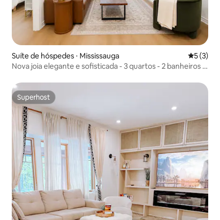
Suíte de hóspedes ⋅ Mississauga
5 de uma 
5 (3)
Nova joia elegante e sofisticada - 3 quartos - 2 banheiros -
escritório - acomoda 9 pessoas
Superhost
Superhost