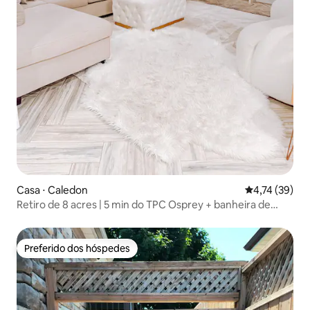
Casa ⋅ Caledon
4,74 de uma a
4,74 (39)
Retiro de 8 acres | 5 min do TPC Osprey + banheira de
hidromassagem!
Preferido dos hóspedes
Preferido dos hóspedes