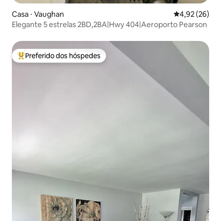
Casa ⋅ Vaughan
4,92 de uma a
4,92 (26)
Elegante 5 estrelas 2BD,2BA|Hwy 404|Aeroporto Pearson
Preferido dos hóspedes
Entre os melhores preferidos dos hóspedes