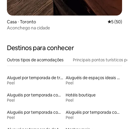
Casa ⋅ Toronto
5 de uma a
5 (50)
Aconchego na cidade
Destinos para conhecer
Outros tipos de acomodações
Principais pontos turísticos po
Aluguel por temporada de trailers
Aluguéis de espaços ideais para famílias
Peel
Peel
Aluguéis por temporada com acesso à praia
Hotéis boutique
Peel
Peel
Aluguéis por temporada com caiaque
Aluguéis por temporada com cama de altura acessível
Peel
Peel