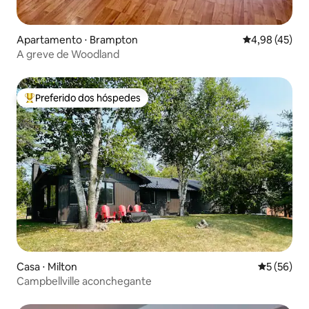
Apartamento ⋅ Brampton
4,98 de uma a
4,98 (45)
A greve de Woodland
Preferido dos hóspedes
Entre os melhores preferidos dos hóspedes
Casa ⋅ Milton
5 de uma a
5 (56)
Campbellville aconchegante