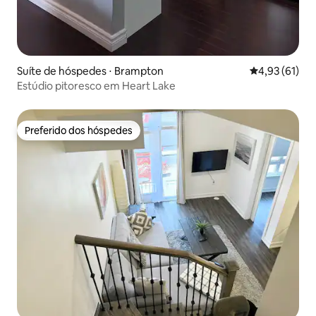
Suíte de hóspedes ⋅ Brampton
4,93 de uma a
4,93 (61)
Estúdio pitoresco em Heart Lake
Preferido dos hóspedes
Preferido dos hóspedes