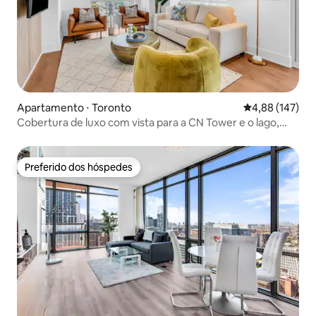
Apartamento ⋅ Toronto
4,88 de uma av
4,88 (147)
Cobertura de luxo com vista para a CN Tower e o lago,
acomoda 10 pessoas
Preferido dos hóspedes
Preferido dos hóspedes