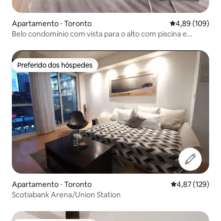
Apartamento ⋅ Toronto
4,89 de uma av
4,89 (109)
Belo condomínio com vista para o alto com piscina e
estacionamento gratuito
Preferido dos hóspedes
Preferido dos hóspedes
Apartamento ⋅ Toronto
4,87 de uma av
4,87 (129)
Scotiabank Arena/Union Station