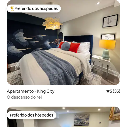
Preferido dos hóspedes
Entre os melhores preferidos dos hóspedes
Apartamento ⋅ King City
5 de uma a
5 (35)
O descanso do rei
Preferido dos hóspedes
Preferido dos hóspedes