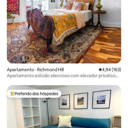
Apartamento ⋅ Richmond Hill
4,94 de uma av
4,94 (163)
Apartamento estúdio silencioso com elevador privativo
em Mill Pond!
Preferido dos hóspedes
Entre os melhores preferidos dos hóspedes