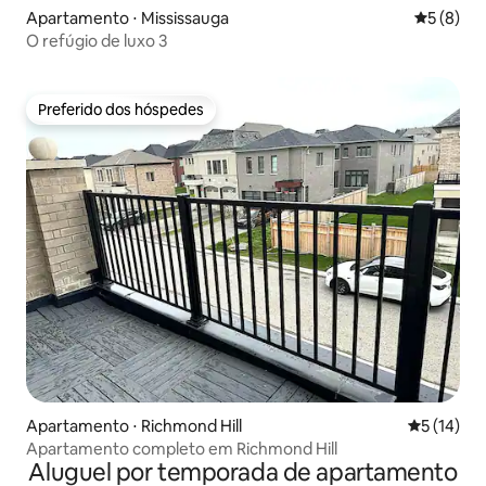
Apartamento ⋅ Mississauga
5 de uma 
5 (8)
O refúgio de luxo 3
Preferido dos hóspedes
Preferido dos hóspedes
Apartamento ⋅ Richmond Hill
5 de uma a
5 (14)
Apartamento completo em Richmond Hill
Aluguel por temporada de apartamento