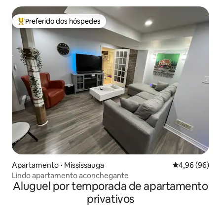
Preferido dos hóspedes
Entre os melhores preferidos dos hóspedes
Apartamento ⋅ Mississauga
4,96 de uma av
4,96 (96)
Lindo apartamento aconchegante
Aluguel por temporada de apartamento
privativos