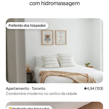
com hidromassagem
Preferido dos hóspedes
Preferido dos hóspedes
Apartamento ⋅ Toronto
4,94 de uma av
4,94 (103)
Condomínio moderno no centro da cidade