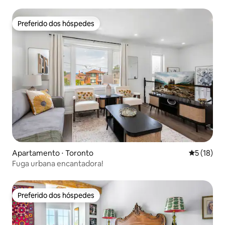
Preferido dos hóspedes
Preferido dos hóspedes
Apartamento ⋅ Toronto
5 de uma a
5 (18)
Fuga urbana encantadora!
Preferido dos hóspedes
Preferido dos hóspedes