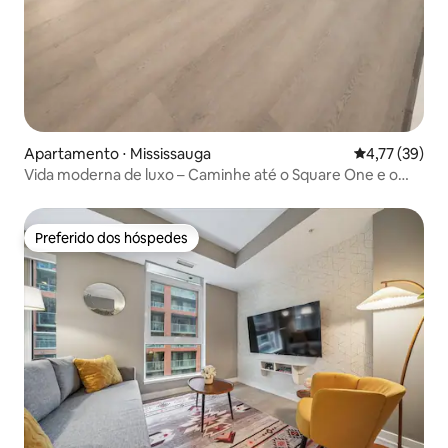
Apartamento ⋅ Mississauga
4,77 de uma a
4,77 (39)
Vida moderna de luxo – Caminhe até o Square One e o
Transit
Preferido dos hóspedes
Preferido dos hóspedes