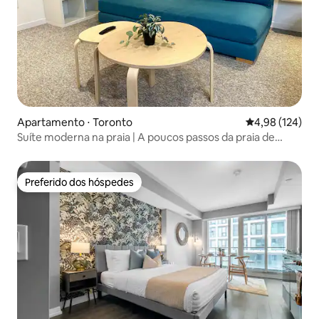
Apartamento ⋅ Toronto
4,98 de uma av
4,98 (124)
Suíte moderna na praia | A poucos passos da praia de
Woodbine
Preferido dos hóspedes
Preferido dos hóspedes