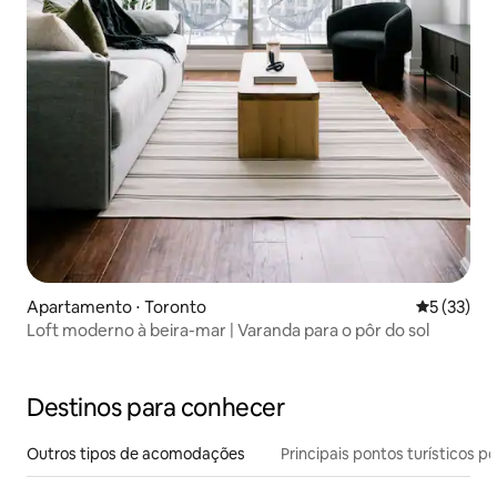
Apartamento ⋅ Toronto
5 de uma a
5 (33)
Loft moderno à beira-mar | Varanda para o pôr do sol
Destinos para conhecer
Outros tipos de acomodações
Principais pontos turísticos po