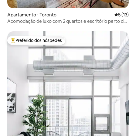
Apartamento ⋅ Toronto
5 de uma a
5 (13)
Acomodação de luxo com 2 quartos e escritório perto da
CN Tower
Preferido dos hóspedes
Entre os melhores preferidos dos hóspedes