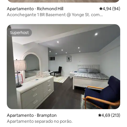
Apartamento ⋅ Richmond Hill
4,94 de uma av
4,94 (94)
Aconchegante 1 BR Basement @ Yonge St. com
estacionamento gratuito
Superhost
Superhost
Apartamento ⋅ Brampton
4,69 de uma av
4,69 (213)
Apartamento separado no porão.