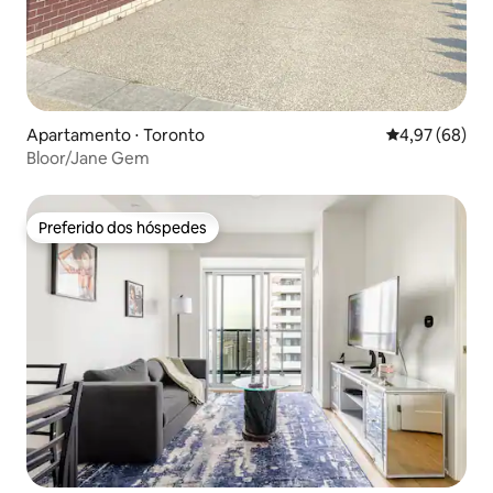
Apartamento ⋅ Toronto
4,97 de uma a
4,97 (68)
Bloor/Jane Gem
Preferido dos hóspedes
Preferido dos hóspedes