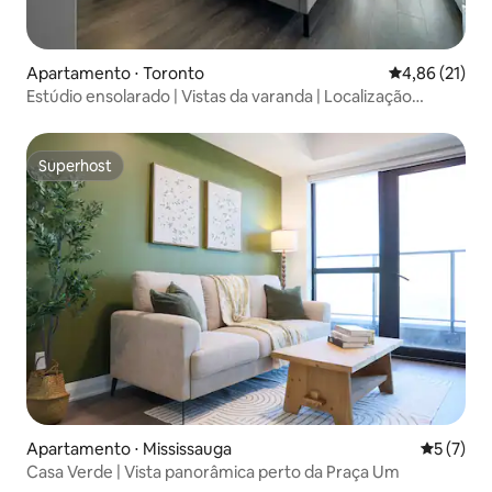
Apartamento ⋅ Toronto
4,86 de uma a
4,86 (21)
Estúdio ensolarado | Vistas da varanda | Localização
privilegiada!
Superhost
Superhost
Apartamento ⋅ Mississauga
5 de uma 
5 (7)
Casa Verde | Vista panorâmica perto da Praça Um