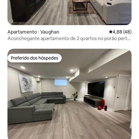
Apartamento ⋅ Vaughan
4,88 de uma a
4,88 (48)
Aconchegante apartamento de 2 quartos no porão perto
de Wonderland e Vaughan Mills
Preferido dos hóspedes
Preferido dos hóspedes