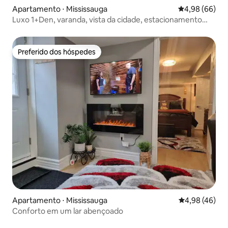
Apartamento ⋅ Mississauga
4,98 de uma av
4,98 (66)
Luxo 1+Den, varanda, vista da cidade, estacionamento
gratuito
Preferido dos hóspedes
Preferido dos hóspedes
Apartamento ⋅ Mississauga
4,98 de uma a
4,98 (46)
Conforto em um lar abençoado