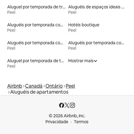
Aluguel por temporada de trailers
Aluguéis de espaços ideais para famílias
Peel
Peel
Aluguéis por temporada com acesso à praia
Hotéis boutique
Peel
Peel
Aluguéis por temporada com caiaque
Aluguéis por temporada com cama de altura acessível
Peel
Peel
Aluguel por temporada de townhouses
Mostrar mais
Peel
Airbnb
Canadá
Ontário
Peel
Aluguéis de apartamentos
© 2026 Airbnb, Inc.
Privacidade
Termos