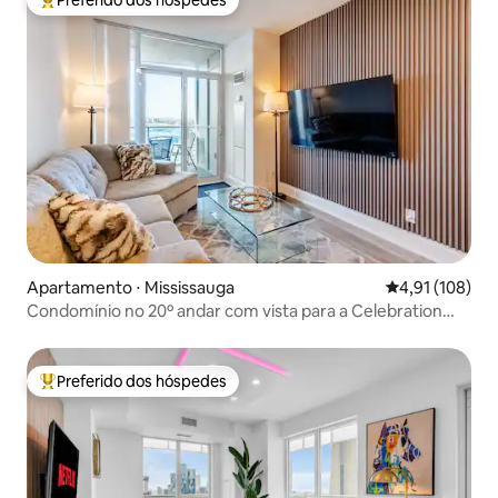
Preferido dos hóspedes
Entre os melhores preferidos dos hóspedes
Apartamento ⋅ Mississauga
4,91 de uma av
4,91 (108)
Condomínio no 20º andar com vista para a Celebration
Square
Preferido dos hóspedes
Entre os melhores preferidos dos hóspedes