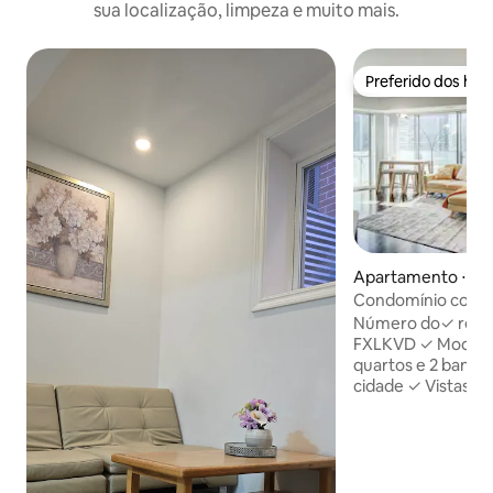
sua localização, limpeza e muito mais.
Preferido dos hó
Preferido dos hó
Apartamento ⋅ To
Condomínio com se
lago: 2 camas, 2 ba
Número do✓ regis
estacionamento g
FXLKVD ✓ Modern
quartos e 2 banhe
cidade ✓ Vistas d
andar para a Frent
Central. Estacion
cozinha completa,
Mantenha-se refr
condicionado cent