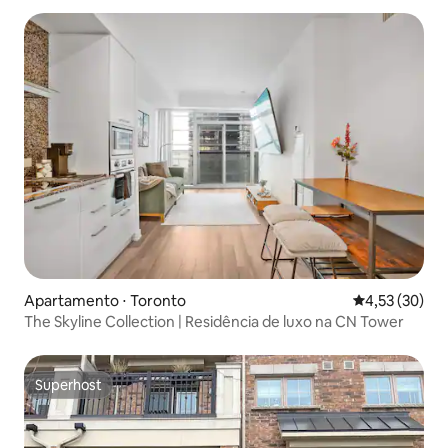
Apartamento ⋅ Toronto
4,53 de uma a
4,53 (30)
The Skyline Collection | Residência de luxo na CN Tower
Superhost
Superhost