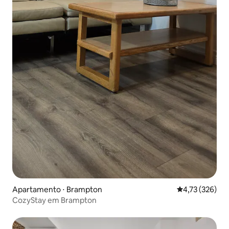
Apartamento ⋅ Brampton
4,73 de uma av
4,73 (326)
CozyStay em Brampton