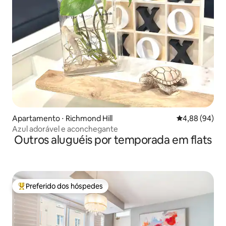
Apartamento ⋅ Richmond Hill
4,88 de uma av
4,88 (94)
Azul adorável e aconchegante
Outros aluguéis por temporada em flats
Preferido dos hóspedes
Entre os melhores preferidos dos hóspedes