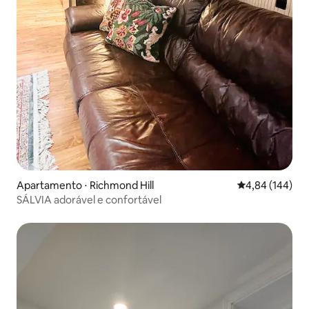
Apartamento ⋅ Richmond Hill
4,84 de uma av
4,84 (144)
SÁLVIA adorável e confortável