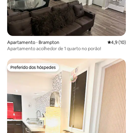
Apartamento ⋅ Brampton
4,9 de uma a
4,9 (10)
Apartamento acolhedor de 1 quarto no porão!
Preferido dos hóspedes
Preferido dos hóspedes