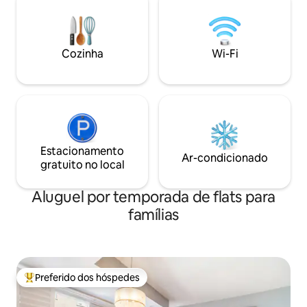
um posto de gasolina eTim Hortons 8
minutos para a rodovia 407 e rodovia 401
10 minutos para os outlets Toronto
Premium 20 minutos para o Aeroporto
Cozinha
Wi-Fi
Pearson de Toronto A 30 minutos do
centro de Toronto 1h52 para o vilarejo de
Bluemountain 1h20 para Byng Island
Estacionamento
Ar-condicionado
gratuito no local
Aluguel por temporada de flats para
famílias
Preferido dos hóspedes
Entre os melhores preferidos dos hóspedes