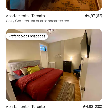
Apartamento ⋅ Toronto
4,97 de uma a
4,97 (62)
Cozy Corners um quarto andar térreo
Preferido dos hóspedes
Preferido dos hóspedes
Apartamento ⋅ Toronto
4,83 de uma av
4,83 (230)