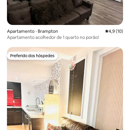
Apartamento ⋅ Brampton
4,9 de uma a
4,9 (10)
Apartamento acolhedor de 1 quarto no porão!
Preferido dos hóspedes
Preferido dos hóspedes