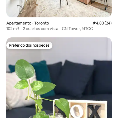
Apartamento ⋅ Toronto
4,83 de uma a
4,83 (24)
102 m²! – 2 quartos com vista – CN Tower, MTCC
Preferido dos hóspedes
Preferido dos hóspedes