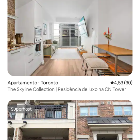
Apartamento ⋅ Toronto
4,53 de uma a
4,53 (30)
The Skyline Collection | Residência de luxo na CN Tower
Superhost
Superhost