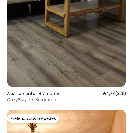
Apartamento ⋅ Brampton
4,73 de uma av
4,73 (326)
CozyStay em Brampton
Preferido dos hóspedes
Preferido dos hóspedes