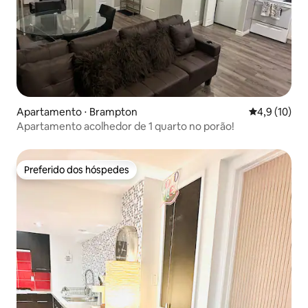
Apartamento ⋅ Brampton
4,9 de uma a
4,9 (10)
Apartamento acolhedor de 1 quarto no porão!
Preferido dos hóspedes
Preferido dos hóspedes