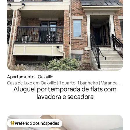
Apartamento ⋅ Oakville
Casa de luxo em Oakville | 1 quarto, 1 banheiro | Varanda +
Aluguel por temporada de flats com
estacionamento
lavadora e secadora
Preferido dos hóspedes
Entre os melhores preferidos dos hóspedes