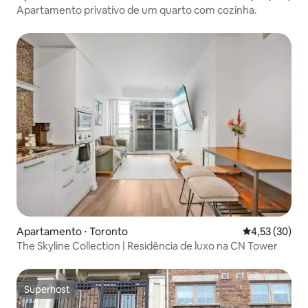
Apartamento privativo de um quarto com cozinha.
Apartamento ⋅ Toronto
4,53 de uma a
4,53 (30)
The Skyline Collection | Residência de luxo na CN Tower
Superhost
Superhost