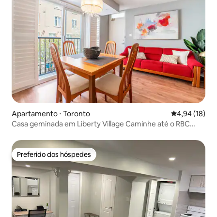
Apartamento ⋅ Toronto
4,94 de uma a
4,94 (18)
Casa geminada em Liberty Village Caminhe até o RBC
Amp + CNE
Preferido dos hóspedes
Preferido dos hóspedes