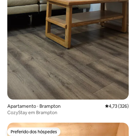
Apartamento ⋅ Brampton
4,73 de uma av
4,73 (326)
CozyStay em Brampton
Preferido dos hóspedes
Preferido dos hóspedes