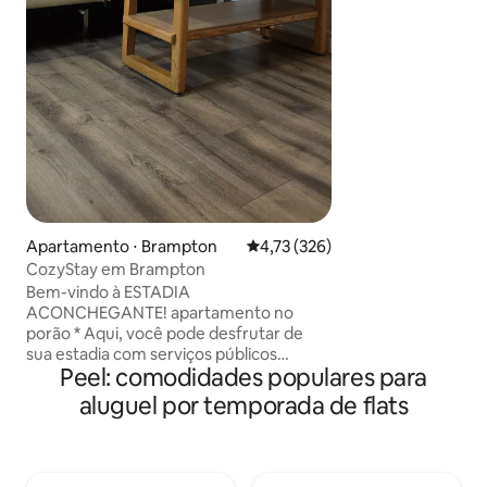
horas por dia, 7 d
recepção. ✓ Acess
Longo 's & LCBO vi
✓ privilegiada: Dis
Entretenimento. 
Station, Scotiaba
Rogers Center - 
da vida na cidade!
Apartamento ⋅ Brampton
4,73 de uma avaliação média de 
4,73 (326)
CozyStay em Brampton
Bem-vindo à ESTADIA
ACONCHEGANTE! apartamento no
porão * Aqui, você pode desfrutar de
sua estadia com serviços públicos
Peel: comodidades populares para
completos, camas king size, jardim
romântico, bairro tranquilo. Também é
aluguel por temporada de flats
cercado por locais de interesse. Por que
gastar mais em hotéis ! A uma curta
distância a pé de lojas, bancos,
restaurantes emercados 6 minutos para