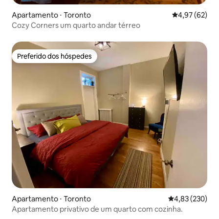
Apartamento ⋅ Toronto
4,97 de uma a
4,97 (62)
Cozy Corners um quarto andar térreo
Preferido dos hóspedes
Preferido dos hóspedes
Apartamento ⋅ Toronto
4,83 de uma av
4,83 (230)
Apartamento privativo de um quarto com cozinha.