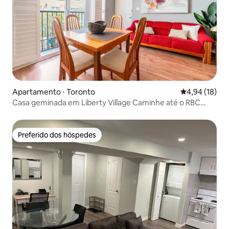
Apartamento ⋅ Toronto
4,94 de uma a
4,94 (18)
Casa geminada em Liberty Village Caminhe até o RBC
Amp + CNE
Preferido dos hóspedes
Preferido dos hóspedes