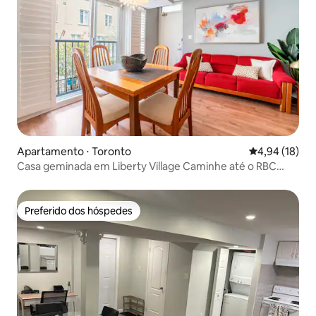
Apartamento ⋅ Toronto
4,94 de uma a
4,94 (18)
Casa geminada em Liberty Village Caminhe até o RBC
Amp + CNE
Preferido dos hóspedes
Preferido dos hóspedes