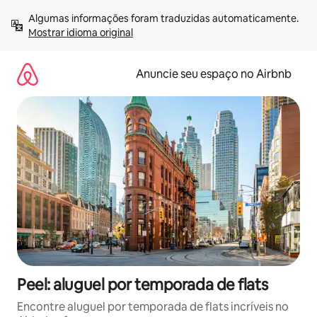
Pular
Algumas informações foram traduzidas automaticamente. 
para
Mostrar idioma original
o
conteúdo
Anuncie seu espaço no Airbnb
Peel: aluguel por temporada de flats
Encontre aluguel por temporada de flats incríveis no