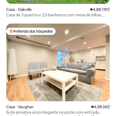
Casa ⋅ Oakville
4,88 de uma av
4,88 (191)
Casa de 3 quartos e 2,5 banheiros com mesa de bilhar,
balanço, churrasqueira ao ar livre
Preferido dos hóspedes
Entre os melhores preferidos dos hóspedes
Casa ⋅ Vaughan
4,98 de uma a
4,98 (40)
Suíte privativa aconchegante no porão com entrada