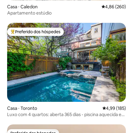
Casa ⋅ Caledon
4,86 de uma ava
4,86 (260)
Apartamento estúdio
Preferido dos hóspedes
Entre os melhores preferidos dos hóspedes
Casa ⋅ Toronto
4,99 de uma av
4,99 (185)
Luxo com 4 quartos: aberta 365 dias - piscina aquecida e
banheira de hidromassagem