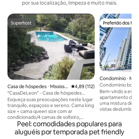
por sua localização, limpeza e muito mais.
Superhost
Preferido dos hó
Superhost
Preferido dos hó
Condomínio ⋅ Miss
Condomínio bonit
Casa de hóspedes ⋅ Mississa
4,89 de uma avaliação média de 
4,89 (112)
camas e 2 banheir
Bem-vindo a este 
uga
“CasaDeLeon” - Casa de hóspedes
Square1
apartamento de 2 
moderna e aconchegante com vista
Esqueça suas preocupações neste lugar
uma mistura de so
para o lago
tranquilo, espaçoso e sereno. Cama king
vistas deslumbran
size + cama queen size com ar
coração do centro
condicionado/4 camas de solteiro,
unidade de canto 
Peel: comodidades populares para
grandes portas de pátio com vista para a
você está procurando. Tud
vegetação exuberante em um oásis de
aluguéis por temporada pet friendly
unidade é novo em
quintal privativo. Aproveite a área
fornecimento de u