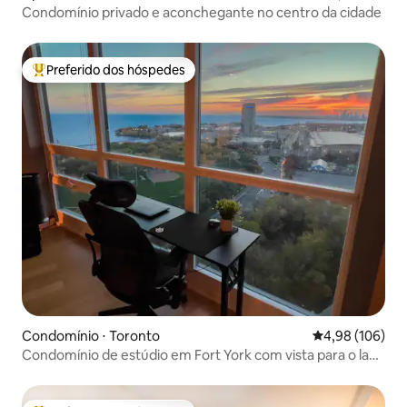
Condomínio privado e aconchegante no centro da cidade
Preferido dos hóspedes
Entre os melhores preferidos dos hóspedes
Condomínio ⋅ Toronto
4,98 de uma av
4,98 (106)
Condomínio de estúdio em Fort York com vista para o lago
+ estacionamento interno