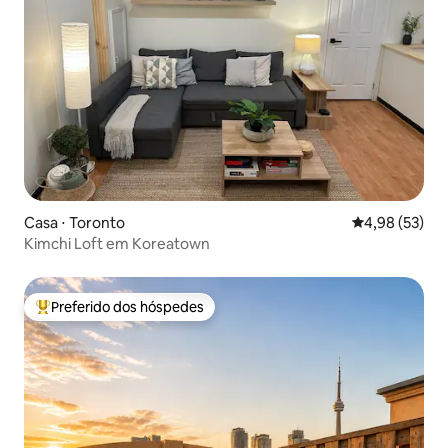
Casa ⋅ Toronto
4,98 de uma a
4,98 (53)
Kimchi Loft em Koreatown
Preferido dos hóspedes
Entre os melhores preferidos dos hóspedes