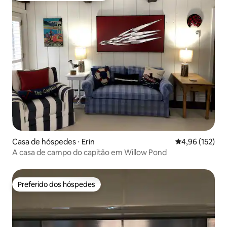
Casa de hóspedes ⋅ Erin
4,96 de uma av
4,96 (152)
A casa de campo do capitão em Willow Pond
Preferido dos hóspedes
Preferido dos hóspedes