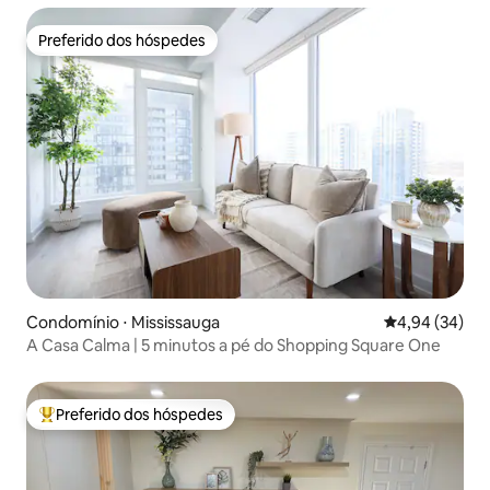
Preferido dos hóspedes
Preferido dos hóspedes
Condomínio ⋅ Mississauga
4,94 de uma a
4,94 (34)
A Casa Calma | 5 minutos a pé do Shopping Square One
Preferido dos hóspedes
Entre os melhores preferidos dos hóspedes