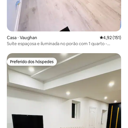
Casa ⋅ Vaughan
4,92 de uma av
4,92 (151)
Suíte espaçosa e iluminada no porão com 1 quarto -
entrada privativa
Preferido dos hóspedes
Preferido dos hóspedes