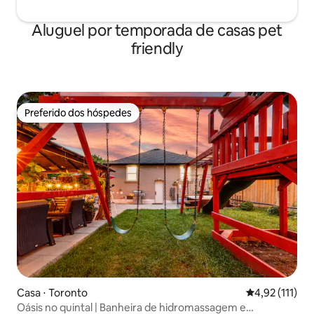
Aluguel por temporada de casas pet
friendly
Preferido dos hóspedes
Preferido dos hóspedes
Casa ⋅ Toronto
4,92 de uma av
4,92 (111)
Oásis no quintal | Banheira de hidromassagem e