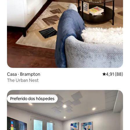
Casa ⋅ Brampton
4,91 de uma a
4,91 (88)
The Urban Nest
Preferido dos hóspedes
Preferido dos hóspedes