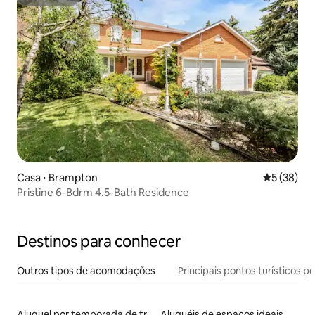
Superhost
Casa ⋅ Brampton
5 de uma a
5 (38)
Pristine 6-Bdrm 4.5-Bath Residence
Destinos para conhecer
Outros tipos de acomodações
Principais pontos turísticos po
Aluguel por temporada de trailers
Aluguéis de espaços ideais para famílias