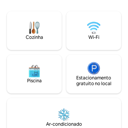
interna e externa e tenha acesso a uma
estrelas são nossa
quadra de basquete privativa e a um
necessidades são 
trampolim. Quintal paisagístico com
se sentir em casa. As comodidades
deck, churrasqueira, muitos jogos de
estão disponíveis 
tabuleiro, projetor 4K (streaming pelo
hóspedes, incluind
Google Chromecast) para mídia/filmes
banheira de hidro
em tela grande, geladeira para vinhos,
Cozinha
Wi-Fi
de ioga, sala de mú
bar de café espresso, geladeira com
muito mais.
máquina de gelo, banheiro completo,
piso aquecido. IMPORTANTE: Vocês
PRECISAM ler "Outros detalhes a serem
observados"
Estacionamento
Piscina
gratuito no local
Ar-condicionado