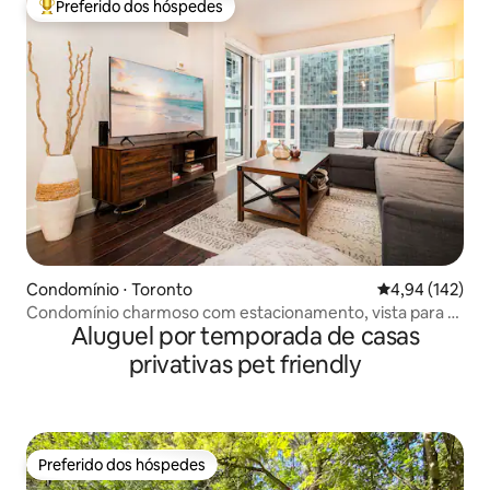
Preferido dos hóspedes
Entre os melhores preferidos dos hóspedes
Condomínio ⋅ Toronto
4,94 de uma av
4,94 (142)
Condomínio charmoso com estacionamento, vista para a
Aluguel por temporada de casas
Torre CN e piscina
privativas pet friendly
Preferido dos hóspedes
Preferido dos hóspedes