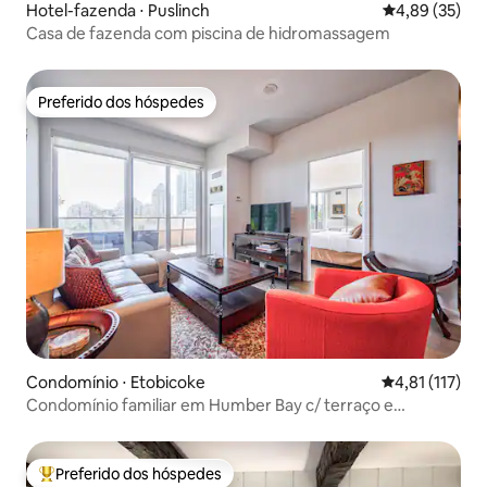
Hotel-fazenda ⋅ Puslinch
4,89 de uma a
4,89 (35)
Casa de fazenda com piscina de hidromassagem
Preferido dos hóspedes
Preferido dos hóspedes
Condomínio ⋅ Etobicoke
4,81 de uma av
4,81 (117)
Condomínio familiar em Humber Bay c/ terraço e
estacionamento
Preferido dos hóspedes
Entre os melhores preferidos dos hóspedes