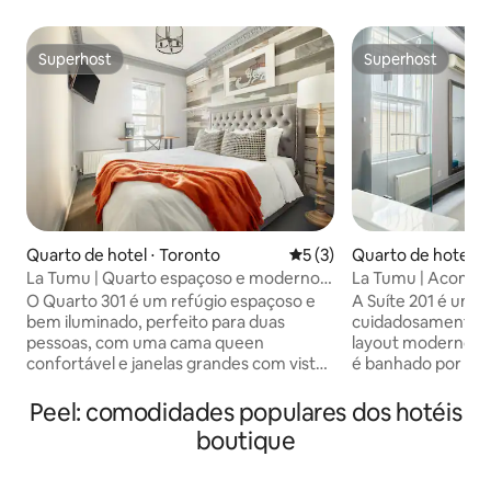
Superhost
Superhost
Superhost
Superhost
Quarto de hotel ⋅ Toronto
5 de uma avaliação média d
5 (3)
Quarto de hotel ⋅
La Tumu | Quarto espaçoso e moderno
La Tumu | Acomod
com vista para a cidade
iluminada e espaç
O Quarto 301 é um refúgio espaçoso e
A Suíte 201 é uma 
bem iluminado, perfeito para duas
cuidadosamente p
pessoas, com uma cama queen
layout moderno e único. O am
confortável e janelas grandes com vista
é banhado por luz 
para a cidade que inundam a suíte de luz
pelas janelas da fr
natural. O banheiro privativo inclui um
um espaço luminos
Peel: comodidades populares dos hotéis
chuveiro moderno e relaxante. Desfrute
no sofá aconchega
boutique
de ar-condicionado, aquecimento,
comodidade de te
Smart TV, cafeteira e Wi-Fi. Lençóis
quarto. A suíte também tem seu próprio
limpos, produtos de higiene pessoal e
controle de aquec