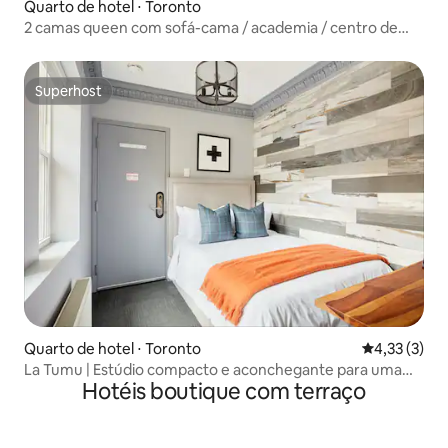
Quarto de hotel ⋅ Toronto
2 camas queen com sofá-cama / academia / centro de
Toronto
Superhost
Superhost
Quarto de hotel ⋅ Toronto
4,33 de uma 
4,33 (3)
La Tumu | Estúdio compacto e aconchegante para uma
Hotéis boutique com terraço
pessoa