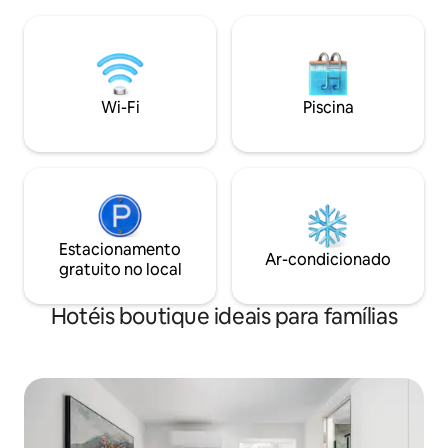
uma prateleira aberta com varão para
personalizado. Uma característica de
pendurar roupas proporcionam
destaque é o chuv
conveniência, enquanto uma pequena
aberto em posição 
escrivaninha oferece espaço para
hóspedes que se 
trabalhar ou planejar o seu dia. Ideal para
um design mais abe
Wi-Fi
Piscina
uma estadia confortável e repleta de luz.
Estacionamento
Ar-condicionado
gratuito no local
Hotéis boutique ideais para famílias