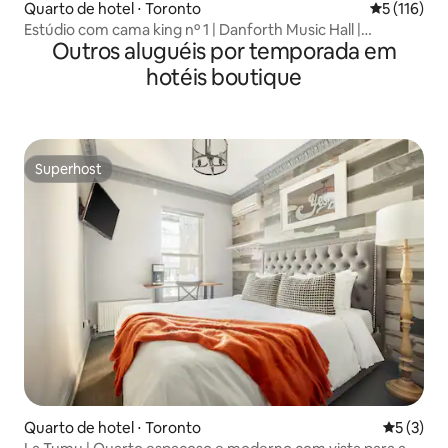
Quarto de hotel ⋅ Toronto
5 de uma av
5 (116)
Estúdio com cama king nº 1 | Danforth Music Hall |
Outros aluguéis por temporada em
Greektown
hotéis boutique
Superhost
Superhost
Quarto de hotel ⋅ Toronto
5 de uma 
5 (3)