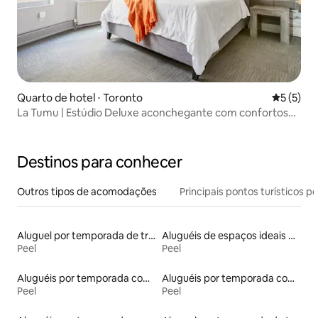
Quarto de hotel ⋅ Toronto
5 de uma 
5 (5)
La Tumu | Estúdio Deluxe aconchegante com confortos
modernos
Destinos para conhecer
Outros tipos de acomodações
Principais pontos turísticos po
Aluguel por temporada de trailers
Aluguéis de espaços ideais para famílias
Peel
Peel
Aluguéis por temporada com acesso à praia
Aluguéis por temporada com caiaque
Peel
Peel