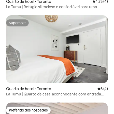
Quarto de hotel ⋅ Toronto
4,75 de uma 
4,75 (4)
La Tumu | Refúgio silencioso e confortável para uma
pessoa
Superhost
Superhost
Quarto de hotel ⋅ Toronto
5 de uma 
5 (4)
La Tumu | Quarto de casal aconchegante com entrada
privativa
Preferido dos hóspedes
Preferido dos hóspedes