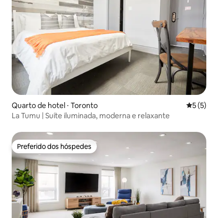
Quarto de hotel ⋅ Toronto
5 de uma 
5 (5)
La Tumu | Suíte iluminada, moderna e relaxante
Preferido dos hóspedes
Preferido dos hóspedes