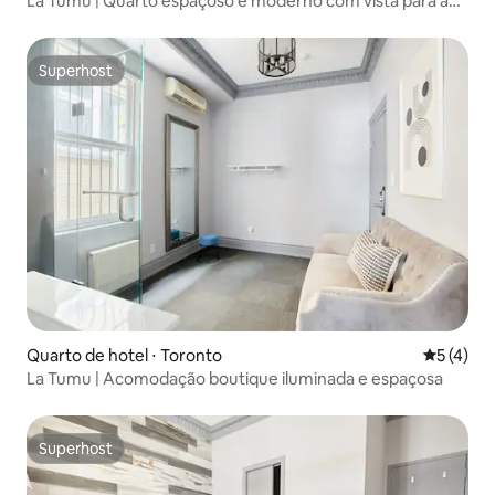
La Tumu | Quarto espaçoso e moderno com vista para a
cidade
Superhost
Superhost
Quarto de hotel ⋅ Toronto
5 de uma 
5 (4)
La Tumu | Acomodação boutique iluminada e espaçosa
Superhost
Superhost