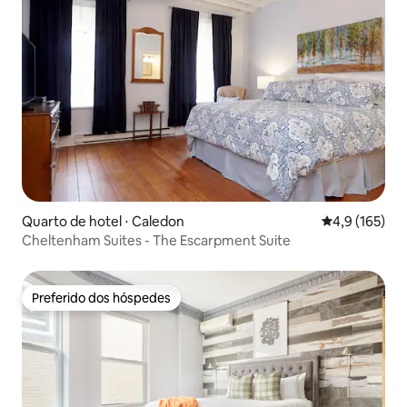
Quarto de hotel ⋅ Caledon
4,9 de uma av
4,9 (165)
Cheltenham Suites - The Escarpment Suite
Preferido dos hóspedes
Preferido dos hóspedes