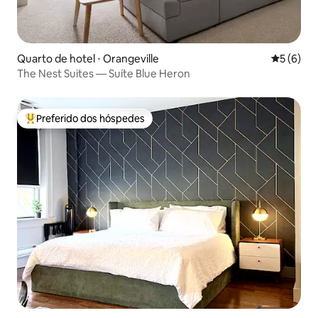
Quarto de hotel ⋅ Orangeville
5 de uma 
5 (6)
The Nest Suites — Suíte Blue Heron
Preferido dos hóspedes
Entre os melhores preferidos dos hóspedes