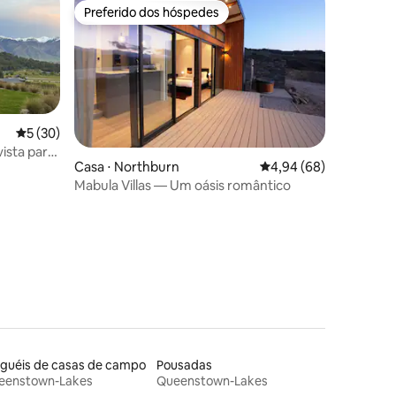
Preferido dos hóspedes
os hóspedes
Preferido dos hóspedes
5 de uma avaliação média de 5, 30 avaliações
5 (30)
ista para
Casa ⋅ Northburn
4,94 de uma avaliação 
4,94 (68)
nstown
Mabula Villas — Um oásis romântico
ções
uguéis de casas de campo
Pousadas
eenstown-Lakes
Queenstown-Lakes