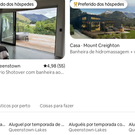
rido dos hóspedes
Preferido dos hóspedes
 melhores preferidos dos hóspedes
Entre os melhores preferidos d
Casa ⋅ Mount Creighton
média de 5, 59 avaliações
Banheira de hidromassagem + v
o lago I Lookout Lodge, Quee
ueenstown
4,98 de uma avaliação média de 5, 55 avalia
4,98 (55)
 rio Shotover com banheira ao
sticos por perto
Coisas para fazer
Aluguéis de espaços com acesso direto a pistas de esqui
Aluguel por temporada de casas de hóspedes
Aluguéis por temporada com acesso à praia
Al
Queenstown-Lakes
Queenstown-Lakes
Qu