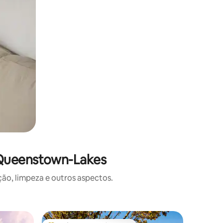
 Queenstown-Lakes
o, limpeza e outros aspectos.
Suíte de