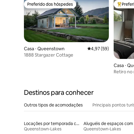
Preferido dos hóspedes
Prefe
Preferido dos hóspedes
Entre os
Casa ⋅ Queenstown
4,97 de uma avaliação 
4,97 (59)
1888 Stargazer Cottage
Casa ⋅ Q
Retiro no
ar livre
Destinos para conhecer
Outros tipos de acomodações
Principais pontos turí
Locações por temporada com piscina
Queenstown-Lakes
Queenstown-Lakes