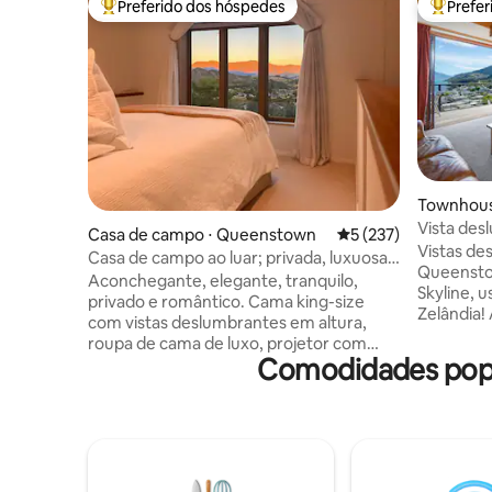
Preferido dos hóspedes
Prefe
Entre os melhores preferidos dos hóspedes
Entre os
Townhous
Vista des
Casa de campo ⋅ Queenstown
5 de uma avaliação m
5 (237)
Caminhe a
Vistas de
Casa de campo ao luar; privada, luxuosa
Queenstow
e romântica
Aconchegante, elegante, tranquilo,
Skyline, 
privado e romântico. Cama king-size
Zelândia!
com vistas deslumbrantes em altura,
CBD. Este
roupa de cama de luxo, projetor com
convenien
Comodidades popu
Netflix via seu dispositivo e Wi-Fi rápido
no local.
ilimitado. Construído com um propósito,
banheira 
luxuoso, cuidadosamente projetado por
jardim de
arquitetos e a uma curta distância de
dentro. C
carro do centro da cidade. Ar-
maquiagem
condicionado/ventilador de teto
confortáv
mantém você fresco no verão. Fogueira