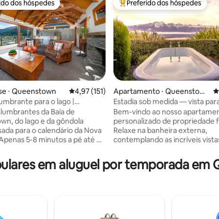
rido dos hóspedes
Preferido dos hóspedes
 melhores preferidos dos hóspedes
Entre os melhores preferidos d
e ⋅ Queenstown
4,97 de uma avaliação média de 5, 151 avalia
4,97 (151)
Apartamento ⋅ Queenstow
4
n
lumbrante para o lago |
Estadia sob medida — vista para
édia de 5, 237 avaliações
té a cidade e o spa
banho ao ar livre!
slumbrantes da Baía de
Bem-vindo ao nosso apartame
n, do lago e da gôndola
personalizado de propriedade f
usada para o calendário da Nova
Relaxe na banheira externa,
 Apenas 5-8 minutos a pé até o
contemplando as incríveis vista
 espaçoso retiro dispõe de um
lago e as montanhas, em meio 
te estacionamento gratuito
vegetação nativa. Inspirados em nossas
lares em aluguel por temporada em
 Cozinha moderna completa,
viagens, queríamos que os inte
de hidromassagem, escritório e
renovados tivessem um toque 
 inverno, lavanderia, secadora
selecionado e acolhedor. • 5 min de carro
ada quarto inclui um espaço de
- centro da cidade. • 1 min a pé
 e secador de cabelo. Fique
ônibus. • 20 min de carro - Aeroporto. • 3
el com ar-condicionado,
minutos a pé - pequena