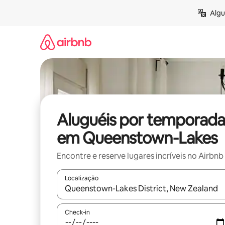
Pular
Algu
para
o
conteúdo
Aluguéis por temporada
em Queenstown-Lakes
Encontre e reserve lugares incríveis no Airbnb
Localização
Quando os resultados estiverem disponíveis, expl
Check-in