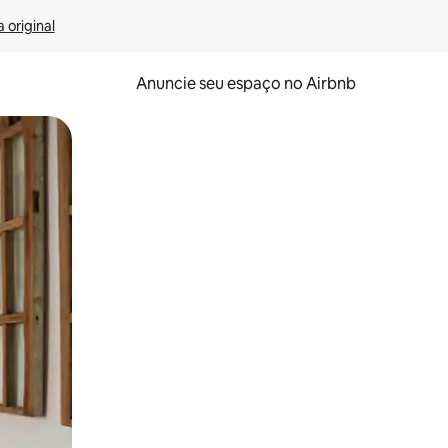
 original
Anuncie seu espaço no Airbnb
 deslizando o dedo na tela.