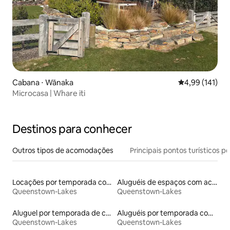
Cabana ⋅ Wānaka
4,99 de uma av
4,99 (141)
Microcasa | Whare iti
Destinos para conhecer
Outros tipos de acomodações
Principais pontos turísticos po
Locações por temporada com piscina
Aluguéis de espaços com acesso direto a pistas de esqui
Queenstown-Lakes
Queenstown-Lakes
Aluguel por temporada de casas de hóspedes
Aluguéis por temporada com acesso à praia
Queenstown-Lakes
Queenstown-Lakes