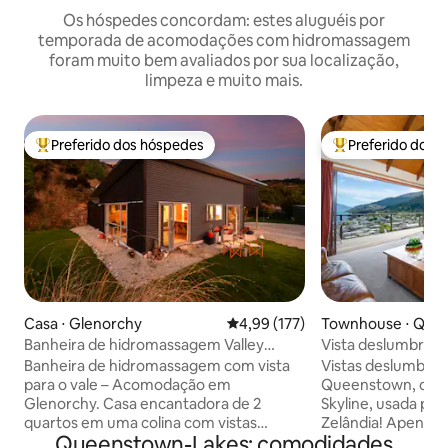
Os hóspedes concordam: estes aluguéis por
temporada de acomodações com hidromassagem
foram muito bem avaliados por sua localização,
limpeza e muito mais.
Preferido dos hóspedes
Preferido dos 
Entre os melhores preferidos dos hóspedes
Entre os melhore
Casa ⋅ Glenorchy
4,99 de uma avaliação média de 
4,99 (177)
Townhouse ⋅ Que
Banheira de hidromassagem Valley
Vista deslumbrante
Views - mergulhe nas estrelas
Caminhe até a cid
Banheira de hidromassagem com vista
Vistas deslumbran
para o vale – Acomodação em
Queenstown, do l
Glenorchy. Casa encantadora de 2
Skyline, usada par
quartos em uma colina com vistas
Zelândia! Apenas 5
Queenstown-Lakes: comodidades
deslumbrantes para o vale e para a
CBD. Este espaços