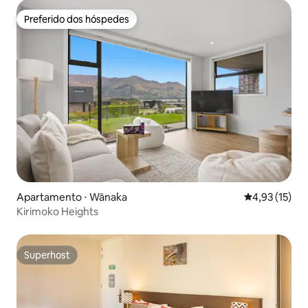
Preferido dos hóspedes
Preferido dos hóspedes
Apartamento ⋅ Wānaka
4,93 de uma a
4,93 (15)
Kirimoko Heights
Superhost
Superhost