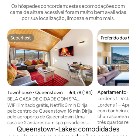
Os hóspedes concordam: estas acomodações com
cama de altura acessível foram muito bem avaliadas
por sua localização, limpeza e muito mais.
Superhost
Preferido dos hó
Superhost
Preferido dos hó
Apartamento ⋅ Q
Townhouse ⋅ Queenstown
4,78 de uma avaliação média de 
4,78 (184)
Lordens 1 | Vista p
BELA CASA DE CIDADE COM SPA
hidromassagem, a
PRIVATIVO E VISTA PARA O LAGO
Lordens 1 – Apart
WIFI ilimitado grátis, Netflix 3 min Dirija
lareira
com banheira de 
pelo centro de Queenstown 16 min Dirija
churrasqueira e v
pelo aeroporto de Queenstown Uma
três quartos recé
casa de 2 andares com spa privado está
Queenstown-Lakes: comodidades
banheiros com vis
situada em uma localização maravilhosa,
o Lago Wakatipu e
oferecendo uma fantástica caminhada