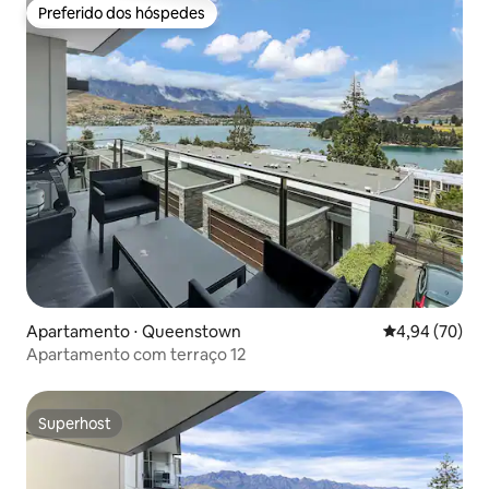
Preferido dos hóspedes
Preferido dos hóspedes
Apartamento ⋅ Queenstown
4,94 de uma a
4,94 (70)
Apartamento com terraço 12
Superhost
Superhost