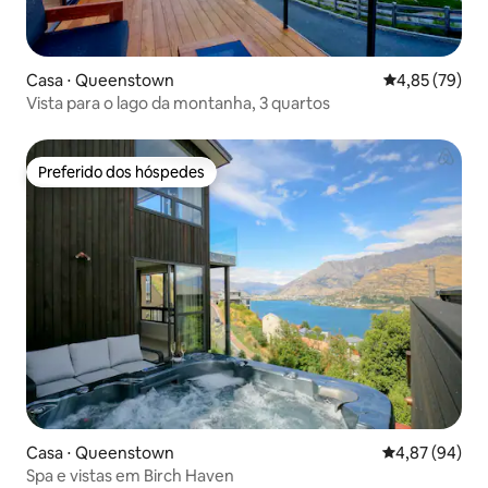
Casa ⋅ Queenstown
4,85 de uma a
4,85 (79)
Vista para o lago da montanha, 3 quartos
Preferido dos hóspedes
Preferido dos hóspedes
Casa ⋅ Queenstown
4,87 de uma a
4,87 (94)
Spa e vistas em Birch Haven