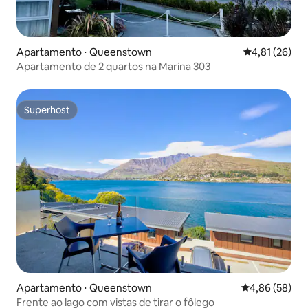
Apartamento ⋅ Queenstown
4,81 de uma a
4,81 (26)
Apartamento de 2 quartos na Marina 303
Superhost
Superhost
Apartamento ⋅ Queenstown
4,86 de uma a
4,86 (58)
Frente ao lago com vistas de tirar o fôlego