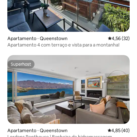
Apartamento ⋅ Queenstown
4,56 de uma a
4,56 (32)
Apartamento 4 com terraço e vista para a montanha!
Superhost
Superhost
Apartamento ⋅ Queenstown
4,85 de uma a
4,85 (40)
Lordons Penthouse | Banheira de hidromassagem,