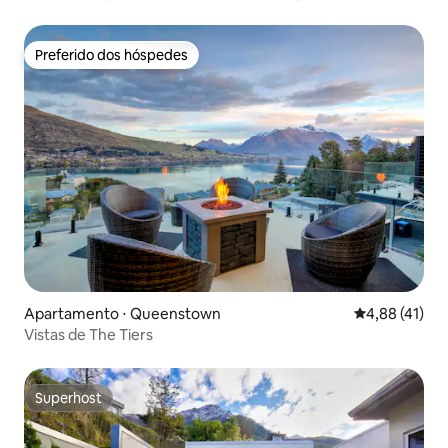
Preferido dos hóspedes
Preferido dos hóspedes
Apartamento ⋅ Queenstown
4,88 de uma a
4,88 (41)
Vistas de The Tiers
Superhost
Superhost