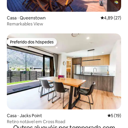
Casa ⋅ Queenstown
4,89 de uma a
4,89 (27)
Remarkables View
Preferido dos hóspedes
Preferido dos hóspedes
Casa ⋅ Jacks Point
5 de uma a
5 (19)
Retiro notável em Cross Road
Outros aluguéis por temporada com