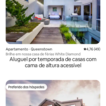
Apartamento ⋅ Queenstown
4,76 de uma a
4,76 (49)
Brilhe em nossa casa de férias White Diamond
Aluguel por temporada de casas com
cama de altura acessível
Preferido dos hóspedes
Preferido dos hóspedes