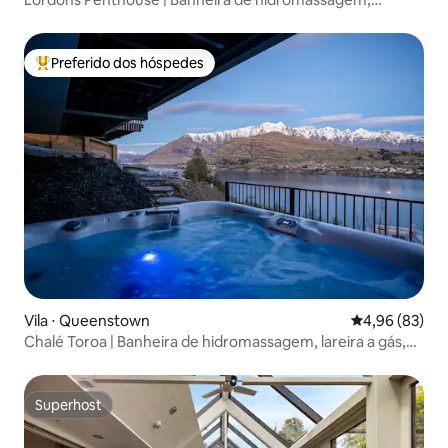
churrasqueira, lareira a gás, ar-condicionado
Preferido dos hóspedes
Entre os melhores preferidos dos hóspedes
Vila ⋅ Queenstown
4,96 de uma a
4,96 (83)
Chalé Toroa | Banheira de hidromassagem, lareira a gás,
churrasqueira, estacionamento gratuito
Superhost
Superhost