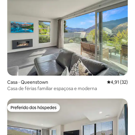
Casa ⋅ Queenstown
4,91 de uma a
4,91 (32)
Casa de férias familiar espaçosa e moderna
Preferido dos hóspedes
Preferido dos hóspedes