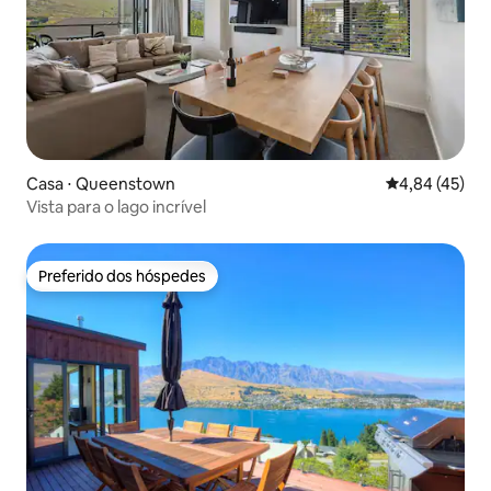
Casa ⋅ Queenstown
4,84 de uma a
4,84 (45)
Vista para o lago incrível
Preferido dos hóspedes
Preferido dos hóspedes