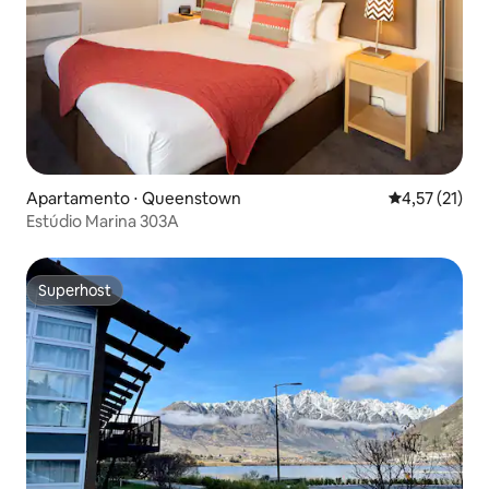
Apartamento ⋅ Queenstown
4,57 de uma a
4,57 (21)
Estúdio Marina 303A
Superhost
Superhost