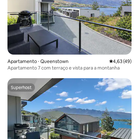
Apartamento ⋅ Queenstown
4,63 de uma a
4,63 (49)
Apartamento 7 com terraço e vista para a montanha
Superhost
Superhost