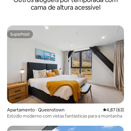
cama de altura acessível
Superhost
Superhost
Apartamento ⋅ Queenstown
4,87 de uma a
4,87 (63)
Estúdio moderno com vistas fantásticas para a montanha