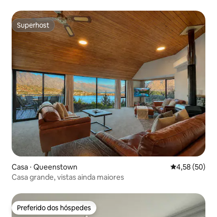
Superhost
Superhost
Casa ⋅ Queenstown
4,58 de uma a
4,58 (50)
Casa grande, vistas ainda maiores
Preferido dos hóspedes
Preferido dos hóspedes