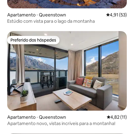
Apartamento ⋅ Queenstown
4,91 de uma a
4,91 (53)
Estúdio com vista para o lago da montanha
Preferido dos hóspedes
Preferido dos hóspedes
Apartamento ⋅ Queenstown
4,82 de uma a
4,82 (11)
Apartamento novo, vistas incríveis para a montanha!