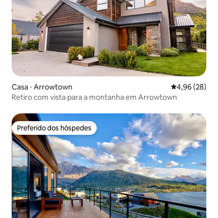
Casa ⋅ Arrowtown
4,96 de uma a
4,96 (28)
Retiro com vista para a montanha em Arrowtown
Preferido dos hóspedes
Preferido dos hóspedes