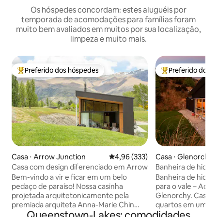
Os hóspedes concordam: estes aluguéis por
temporada de acomodações para famílias foram
muito bem avaliados em muitos por sua localização,
limpeza e muito mais.
Preferido dos hóspedes
Preferido dos 
Entre os melhores preferidos dos hóspedes
Entre os melhore
Casa ⋅ Arrow Junction
4,96 de uma avaliação média de 
4,96 (333)
Casa ⋅ Glenorchy
Casa com design diferenciado em Arrow
Banheira de hidr
Views - mergulhe 
Bem-vindo a vir e ficar em um belo
Banheira de hidr
pedaço de paraíso! Nossa casinha
para o vale – Ac
projetada arquitetonicamente pela
Glenorchy. Casa encantadora de 2
premiada arquiteta Anna-Marie Chin
quartos em uma co
Queenstown-Lakes: comodidades
está aninhada contra belas rochas de
deslumbrantes para