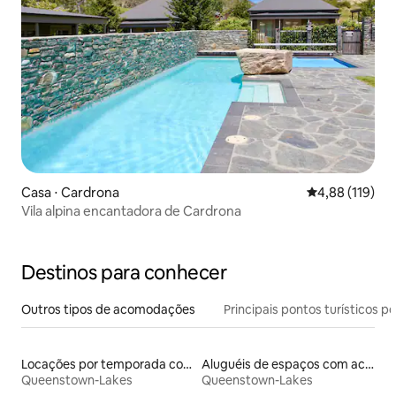
Casa ⋅ Cardrona
4,88 de uma av
4,88 (119)
Vila alpina encantadora de Cardrona
Destinos para conhecer
Outros tipos de acomodações
Principais pontos turísticos po
Locações por temporada com piscina
Aluguéis de espaços com acesso direto a pistas de esqui
Queenstown-Lakes
Queenstown-Lakes