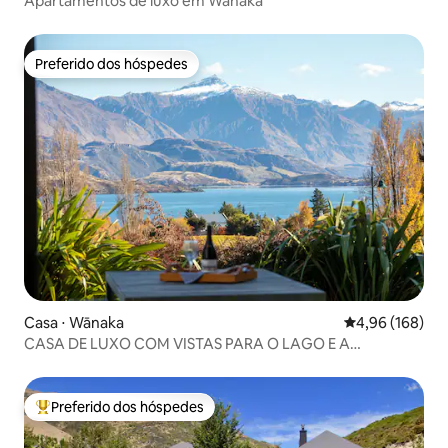
Apartamentos de luxo em Wanaka
Preferido dos hóspedes
Preferido dos hóspedes
Casa ⋅ Wānaka
4,96 de uma av
4,96 (168)
CASA DE LUXO COM VISTAS PARA O LAGO E A
MONTANHA
Preferido dos hóspedes
Entre os melhores preferidos dos hóspedes