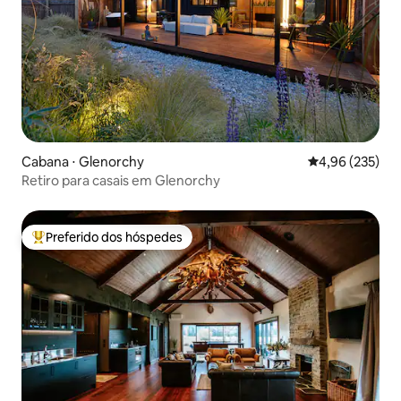
Cabana ⋅ Glenorchy
4,96 de uma av
4,96 (235)
Retiro para casais em Glenorchy
Preferido dos hóspedes
Entre os melhores preferidos dos hóspedes