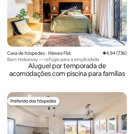
Casa de hóspedes ⋅ Hāwea Flat
4,94 de uma ava
4,94 (736)
Barn Hideaway — refúgio para a simplicidade
Aluguel por temporada de
acomodações com piscina para famílias
Preferido dos hóspedes
Preferido dos hóspedes