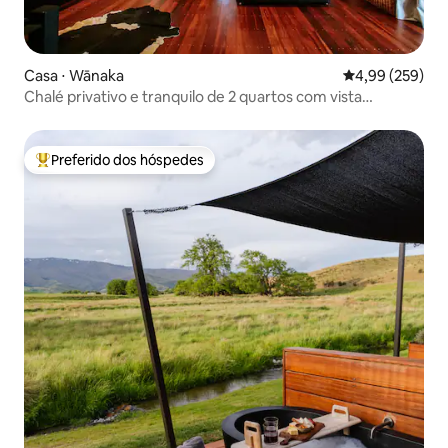
Casa ⋅ Wānaka
4,99 de uma ava
4,99 (259)
Chalé privativo e tranquilo de 2 quartos com vista
deslumbrante
Preferido dos hóspedes
Entre os melhores preferidos dos hóspedes