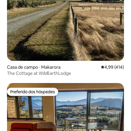
Casa de campo ⋅ Makarora
4,99 de uma av
4,99 (414)
The Cottage at WildEarthLodge
Preferido dos hóspedes
Preferido dos hóspedes