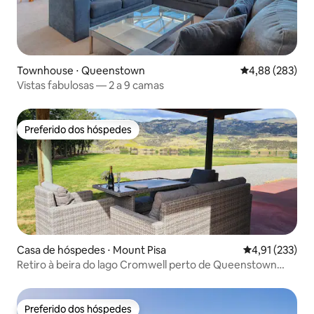
Townhouse ⋅ Queenstown
4,88 de uma ava
4,88 (283)
Vistas fabulosas — 2 a 9 camas
Preferido dos hóspedes
Preferido dos hóspedes
Casa de hóspedes ⋅ Mount Pisa
4,91 de uma av
4,91 (233)
Retiro à beira do lago Cromwell perto de Queenstown
Wānaka
Preferido dos hóspedes