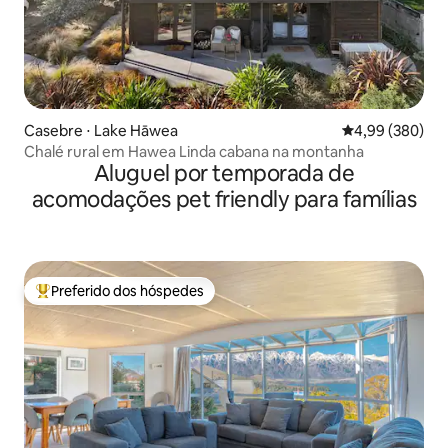
Casebre ⋅ Lake Hāwea
4,99 de uma ava
4,99 (380)
Chalé rural em Hawea Linda cabana na montanha
Aluguel por temporada de
acomodações pet friendly para famílias
Preferido dos hóspedes
Entre os melhores preferidos dos hóspedes