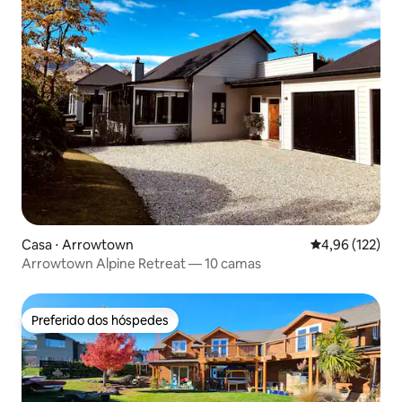
Casa ⋅ Arrowtown
4,96 de uma av
4,96 (122)
Arrowtown Alpine Retreat — 10 camas
Preferido dos hóspedes
Preferido dos hóspedes