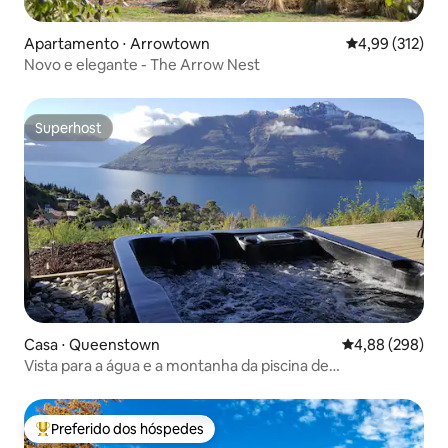
Apartamento ⋅ Arrowtown
4,99 de uma av
4,99 (312)
Novo e elegante - The Arrow Nest
Superhost
Superhost
Casa ⋅ Queenstown
4,88 de uma ava
4,88 (298)
Vista para a água e a montanha da piscina de
hidromassagem privativa
Preferido dos hóspedes
Entre os melhores preferidos dos hóspedes