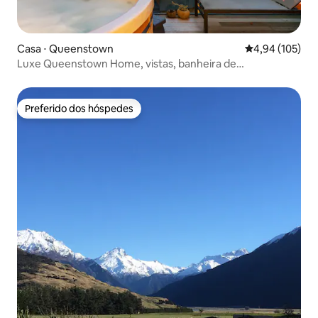
Casa ⋅ Queenstown
4,94 de uma av
4,94 (105)
Luxe Queenstown Home, vistas, banheira de
hidromassagem, estacionamento gratuito
Preferido dos hóspedes
Preferido dos hóspedes