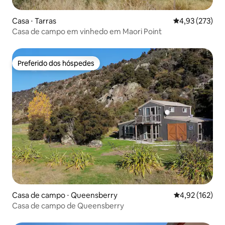
Casa ⋅ Tarras
4,93 de uma av
4,93 (273)
Casa de campo em vinhedo em Maori Point
Preferido dos hóspedes
Preferido dos hóspedes
Casa de campo ⋅ Queensberry
4,92 de uma av
4,92 (162)
Casa de campo de Queensberry