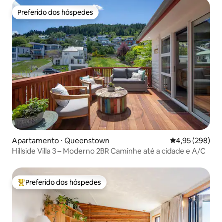
Preferido dos hóspedes
Preferido dos hóspedes
Apartamento ⋅ Queenstown
4,95 de uma ava
4,95 (298)
Hillside Villa 3 – Moderno 2BR Caminhe até a cidade e A/C
Preferido dos hóspedes
Entre os melhores preferidos dos hóspedes