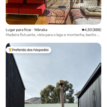
Lugar para ficar ⋅ Wānaka
4,93 de uma ava
4,93 (888)
Madeira flutuante, vista para o lago e montanha, banho ao
ar livre, privativo.
Preferido dos hóspedes
Entre os melhores preferidos dos hóspedes