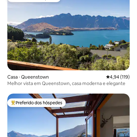
Preferido dos hóspedes
Casa ⋅ Queenstown
4,94 de uma av
4,94 (119)
Melhor vista em Queenstown, casa moderna e elegante
Preferido dos hóspedes
Entre os melhores preferidos dos hóspedes