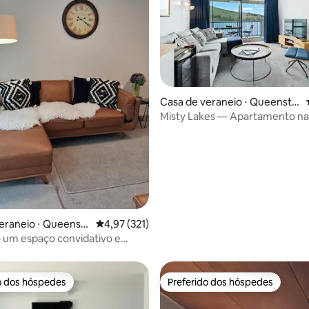
Casa de veraneio ⋅ Queensto
wn
Misty Lakes — Apartamento na 
média de 5, 45 avaliações
lago
eraneio ⋅ Queenst
4,97 de uma avaliação média de 5, 321 avalia
4,97 (321)
 um espaço convidativo e
ante em Queenstown
o dos hóspedes
Preferido dos hóspedes
o dos hóspedes
Preferido dos hóspedes