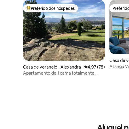
Preferido dos hóspedes
Preferid
Entre os melhores preferidos dos hóspedes
Preferid
Casa de v
wn
Atanga V
Casa de veraneio ⋅ Alexandra
4,97 de uma avaliação 
4,97 (78)
deslumbra
Apartamento de 1 cama totalmente
mobiliado e independente
Aluguel 