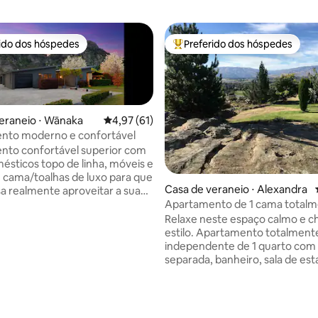
rido dos hóspedes
Preferido dos hóspedes
 melhores preferidos dos hóspedes
Entre os melhores preferidos d
eraneio ⋅ Wānaka
4,97 de uma avaliação média de 5, 61 avalia
4,97 (61)
nto moderno e confortável
nto confortável superior com
ésticos topo de linha, móveis e
 cama/toalhas de luxo para que
média de 5, 45 avaliações
Casa de veraneio ⋅ Alexandra
a realmente aproveitar a sua
Apartamento de 1 cama total
mobiliado e independente
s elétricos, cafeteira, chuveiro
Relaxe neste espaço calmo e c
ressão e enormes toalhas de
estilo. Apartamento totalment
independente de 1 quarto com
separada, banheiro, sala de esta
geração de alta potência. Sala
pátio ao ar livre/área de churra
separada, quarto e
Situado em uma parte elevada 
eria. Área externa
tranquila da cidade, com vistas
. Estacionamento fora da rua.
deslumbrantes para a montanha