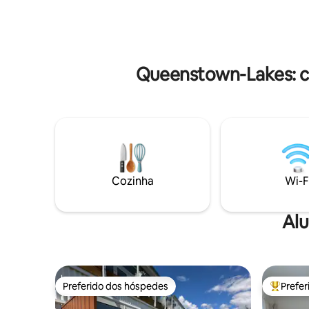
Perto da 
cidade principal Comodidades : - Cama
tranquila
king - Excelente aquecimento , ar
Monte Iro
condicionado - Wi-Fi ilimitado de alta
velocidade, incluindo ethernet - Smart Tv
- Lavadora e secadora - Detergente para
Queenstown-Lakes: c
a máquina de lavar loiça. -
Estacionamento fora da rua para um
único veículo - Pátio e jardim
Cozinha
Wi-F
Alu
Preferido dos hóspedes
Prefe
Preferido dos hóspedes
Entre os