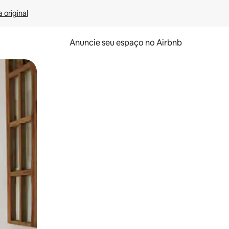
 original
Anuncie seu espaço no Airbnb
 deslizando o dedo na tela.