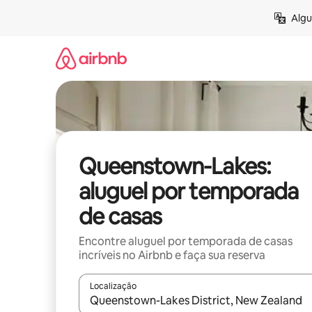
Pular
Algu
para
o
conteúdo
Queenstown-Lakes:
aluguel por temporada
de casas
Encontre aluguel por temporada de casas
incríveis no Airbnb e faça sua reserva
Localização
Quando os resultados estiverem disponíveis, expl