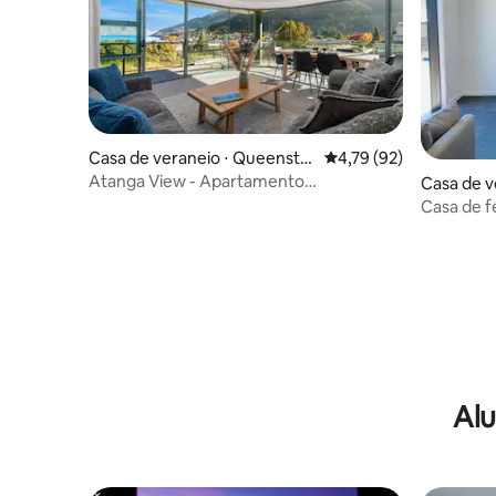
Casa de veraneio ⋅ Queensto
4,79 de uma avaliação 
4,79 (92)
wn
Atanga View - Apartamento
Casa de v
deslumbrante com vista para o lago!
Casa de f
Otago
Alu