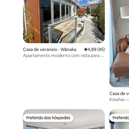
Casa de veraneio ⋅ Wānaka
4,89 de uma avaliação 
4,89 (45)
Apartamento moderno com vista para a
montanha
Casa de v
own
Kōwhai —
aconcheg
Preferido dos hóspedes
Preferid
Preferido dos hóspedes
Preferid