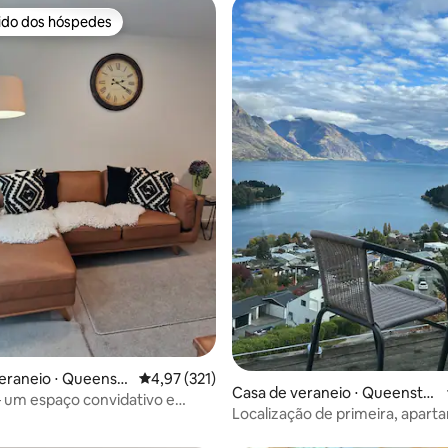
rido dos hóspedes
 melhores preferidos dos hóspedes
média de 5, 61 avaliações
eraneio ⋅ Queenst
4,97 de uma avaliação média de 5, 321 avalia
4,97 (321)
Casa de veraneio ⋅ Queensto
 um espaço convidativo e
wn
Localização de primeira, apar
ante em Queenstown
fabuloso