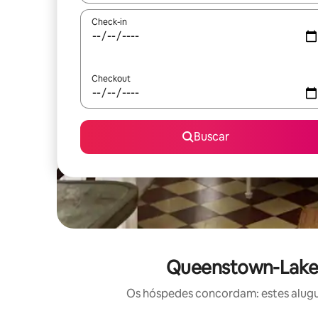
Check-in
Checkout
Buscar
Queenstown-Lakes:
Os hóspedes concordam: estes alugué