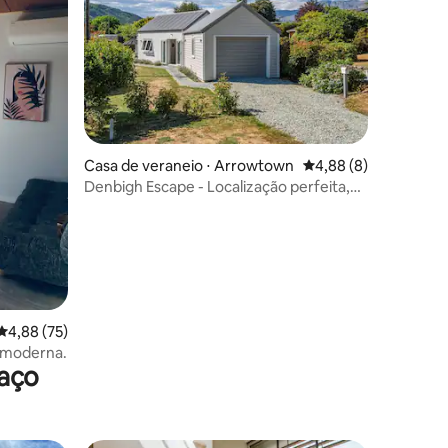
ções
Casa de veraneio ⋅ Arrowtown
4,88 de uma avaliaçã
4,88 (8)
Denbigh Escape - Localização perfeita,
ideal para famílias
4,88 de uma avaliação média de 5, 75 avaliações
4,88 (75)
 moderna.
raço