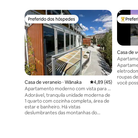
Preferido dos hóspedes
Prefe
Preferido dos hóspedes
Entre os
Casa de v
Apartame
Apartame
eletrodom
roupas de
Casa de veraneio ⋅ Wānaka
4,89 de uma avaliação 
4,89 (45)
você poss
Apartamento moderno com vista para a
estadia. Toques especiais como
montanha
cobertore
Adorável, tranquila unidade moderna de
de alta p
1 quarto com cozinha completa, área de
banho. Recém-reformado em agosto de
estar e banheiro. Há vistas
2023. Fantástica bomba de
deslumbrantes das montanhas do
calor/refri
quarto e da área de estar. Melhor ainda,
de estar 
fica a apenas 4 minutos a pé de uma
banheiro/lavand
ótima cervejaria e restaurante artesanal.
privativa
Uma caminhada fácil de 15 minutos até a