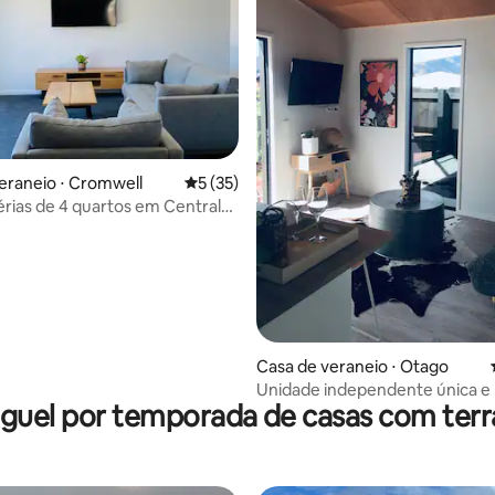
média de 5, 92 avaliações
eraneio ⋅ Cromwell
5 de uma avaliação média de 5, 35 avalia
5 (35)
érias de 4 quartos em Central
Casa de veraneio ⋅ Otago
Unidade independente única e
guel por temporada de casas com ter