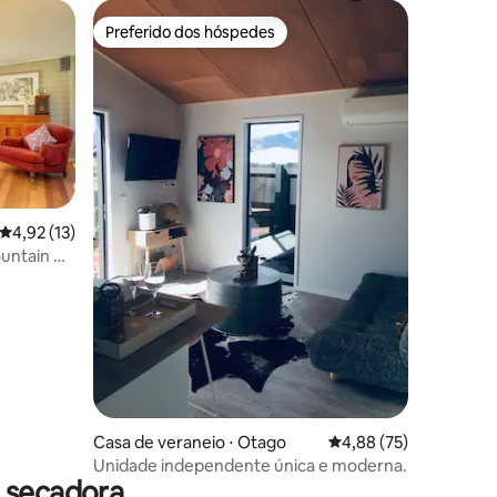
Preferido dos hóspedes
Preferido dos hóspedes
4,92 de uma avaliação média de 5, 13 avaliações
4,92 (13)
ções
untain &
Casa de veraneio ⋅ Otago
4,88 de uma avaliação
4,88 (75)
Unidade independente única e moderna.
 secadora