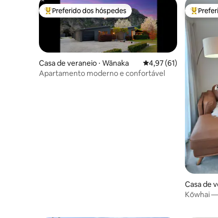
Preferido dos hóspedes
Prefe
Entre os melhores preferidos dos hóspedes
Entre os
Casa de veraneio ⋅ Wānaka
4,97 de uma avaliação 
4,97 (61)
Apartamento moderno e confortável
Casa de v
own
Kōwhai —
aconcheg