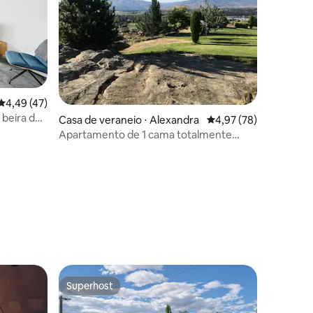
4,49 de uma avaliação média de 5, 47 avaliações
4,49 (47)
beira do
Casa de veraneio ⋅ Alexandra
4,97 de uma avaliação
4,97 (78)
Apartamento de 1 cama totalmente
mobiliado e independente
ções
Superhost
Superhost