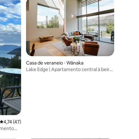
Casa de veraneio ⋅ Wānaka
Lake Edge | Apartamento central à beira
do lago | 3 camas
ções
4,74 de uma avaliação média de 5, 47 avaliações
4,74 (47)
tamento