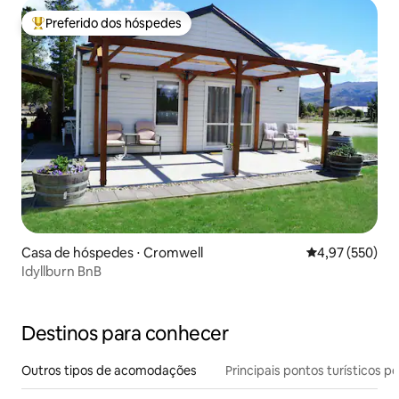
Preferido dos hóspedes
Entre os melhores preferidos dos hóspedes
Casa de hóspedes ⋅ Cromwell
4,97 de uma av
4,97 (550)
Idyllburn BnB
Destinos para conhecer
Outros tipos de acomodações
Principais pontos turísticos po