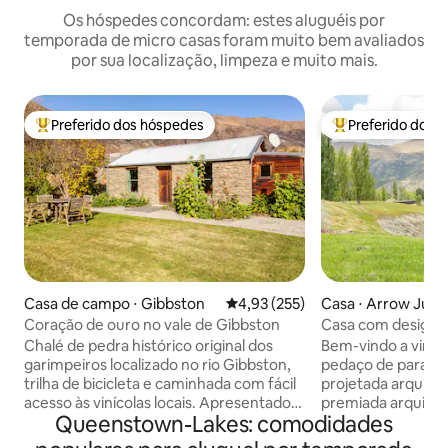
Os hóspedes concordam: estes aluguéis por
temporada de micro casas foram muito bem avaliados
por sua localização, limpeza e muito mais.
Preferido dos hóspedes
Preferido dos 
Entre os melhores preferidos dos hóspedes
Entre os melhore
Casa de campo ⋅ Gibbston
4,93 de uma avaliação média de 
4,93 (255)
Casa ⋅ Arrow Junc
Coração de ouro no vale de Gibbston
Casa com design 
Chalé de pedra histórico original dos
Bem-vindo a vir e 
garimpeiros localizado no rio Gibbston,
pedaço de paraíso
trilha de bicicleta e caminhada com fácil
projetada arquite
acesso às vinícolas locais. Apresentado
premiada arquitet
Queenstown-Lakes: comodidades
na última edição do guia NZ Lonely
está aninhada con
Planet - Esta premiada e belamente
xisto expostas e