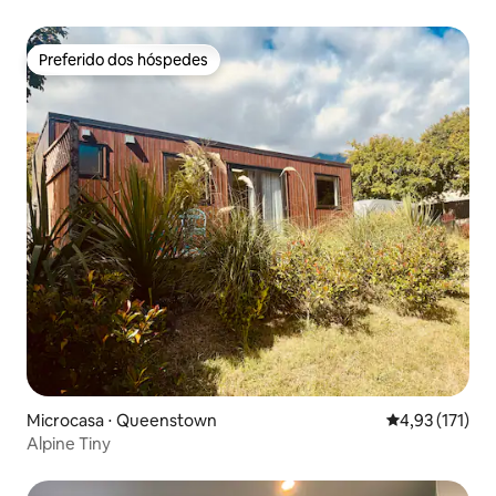
livre
Preferido dos hóspedes
Preferido dos hóspedes
Microcasa ⋅ Queenstown
4,93 de uma av
4,93 (171)
Alpine Tiny