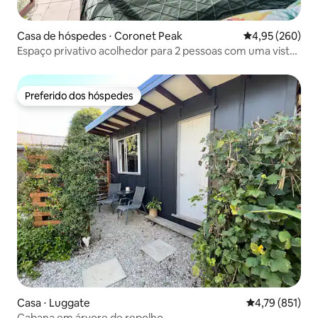
Casa de hóspedes ⋅ Coronet Peak
4,95 de uma ava
4,95 (260)
Espaço privativo acolhedor para 2 pessoas com uma vista
deslumbrante
Preferido dos hóspedes
Preferido dos hóspedes
Casa ⋅ Luggate
4,79 de uma av
4,79 (851)
Cabana em árvore de repolho