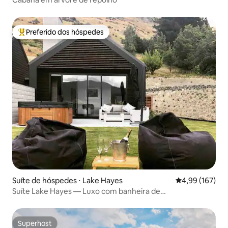
Preferido dos hóspedes
Entre os melhores preferidos dos hóspedes
Suíte de hóspedes ⋅ Lake Hayes
4,99 de uma av
4,99 (167)
Suíte Lake Hayes — Luxo com banheira de
hidromassagem e vista!
Superhost
Superhost