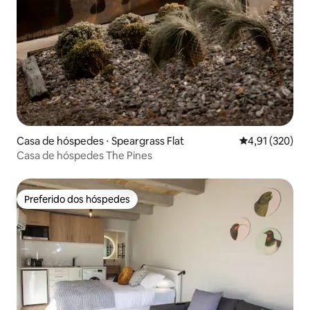
Casa de hóspedes ⋅ Speargrass Flat
4,91 de uma av
4,91 (320)
Casa de hóspedes The Pines
Preferido dos hóspedes
Preferido dos hóspedes