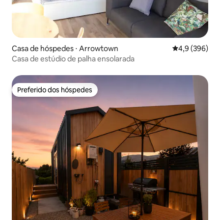
Casa de hóspedes ⋅ Arrowtown
4,9 de uma av
4,9 (396)
Casa de estúdio de palha ensolarada
Preferido dos hóspedes
Preferido dos hóspedes