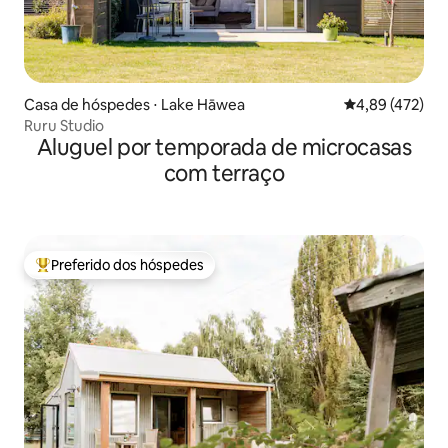
Casa de hóspedes ⋅ Lake Hāwea
4,89 de uma av
4,89 (472)
Ruru Studio
Aluguel por temporada de microcasas
com terraço
Preferido dos hóspedes
Entre os melhores preferidos dos hóspedes