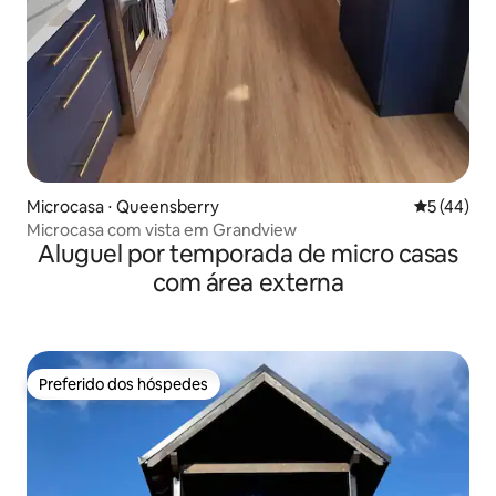
Microcasa ⋅ Queensberry
5 de uma a
5 (44)
Microcasa com vista em Grandview
Aluguel por temporada de micro casas
com área externa
Preferido dos hóspedes
Preferido dos hóspedes