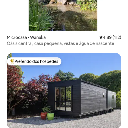
Microcasa ⋅ Wānaka
4,89 de uma av
4,89 (112)
Oásis central, casa pequena, vistas e água de nascente
Preferido dos hóspedes
Entre os melhores preferidos dos hóspedes