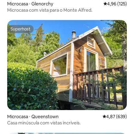
Microcasa ⋅ Glenorchy
4,96 de uma av
4,96 (125)
Microcasa com vista para o Monte Alfred.
Superhost
Superhost
Microcasa ⋅ Queenstown
4,87 de uma ava
4,87 (639)
Casa minúscula com vistas incríveis.