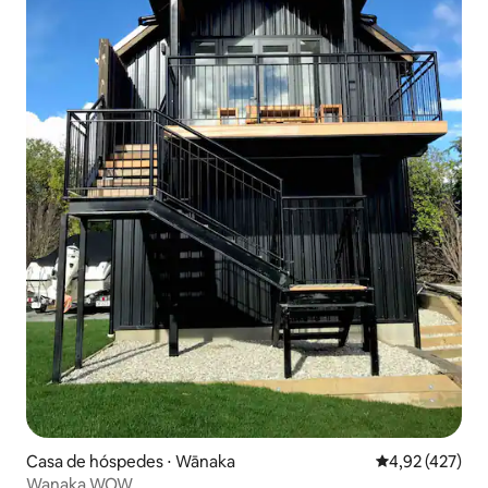
Casa de hóspedes ⋅ Wānaka
4,92 de uma av
4,92 (427)
Wanaka WOW