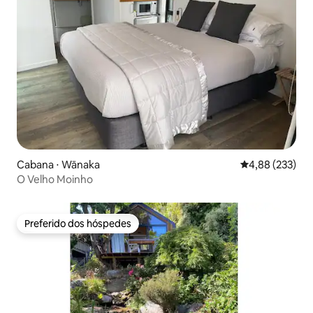
Cabana ⋅ Wānaka
4,88 de uma av
4,88 (233)
O Velho Moinho
Preferido dos hóspedes
Preferido dos hóspedes