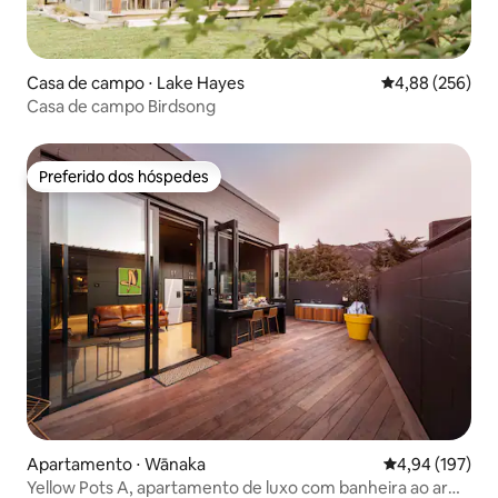
Casa de campo ⋅ Lake Hayes
4,88 de uma ava
4,88 (256)
Casa de campo Birdsong
Preferido dos hóspedes
Preferido dos hóspedes
Apartamento ⋅ Wānaka
4,94 de uma av
4,94 (197)
Yellow Pots A, apartamento de luxo com banheira ao ar