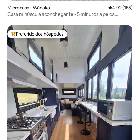
Microcasa ⋅ Wānaka
4,92 de uma av
4,92 (155)
Casa minúscula aconchegante - 5 minutos a pé da
Wanaka Tree (A)
Preferido dos hóspedes
Entre os melhores preferidos dos hóspedes