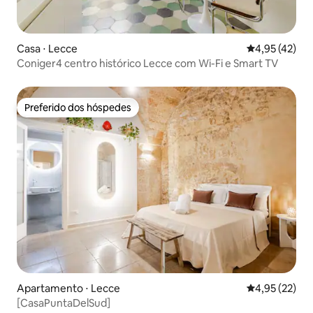
Casa ⋅ Lecce
4,95 de uma a
4,95 (42)
Coniger4 centro histórico Lecce com Wi-Fi e Smart TV
Preferido dos hóspedes
Preferido dos hóspedes
Apartamento ⋅ Lecce
4,95 de uma a
4,95 (22)
[CasaPuntaDelSud]