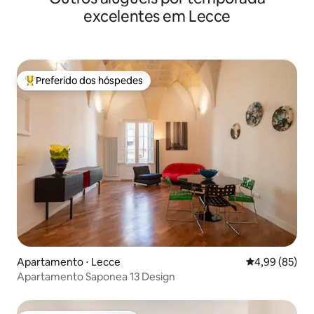
excelentes em Lecce
Preferido dos hóspedes
Entre os melhores preferidos dos hóspedes
Apartamento ⋅ Lecce
4,99 de uma a
4,99 (85)
Apartamento Saponea 13 Design