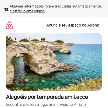
Pular
Algumas informações foram traduzidas automaticamente. 
para
Mostrar idioma original
o
conteúdo
Anuncie seu espaço no Airbnb
Aluguéis por temporada em Lecce
Encontre e reserve lugares incríveis no Airbnb