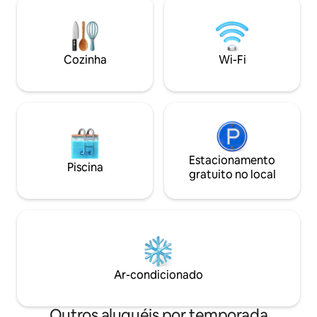
no local está disp
acesso ao terraço/solário do telhado,
pé do centro histó
disponível de 1º de maio a 31 de outubro.
Lecce e localizaçã
Para estadias de 28/30 noites, é
chegar à costa Adr
necessária uma taxa de € 150 para
os quartos têm ar 
Cozinha
Wi-Fi
serviços públicos e troca de roupa de
cama no inverno, e € 120 no verão.
Estacionamento
Piscina
gratuito no local
Ar-condicionado
Outros aluguéis por temporada