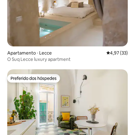
Apartamento ⋅ Lecce
4,97 de uma a
4,97 (33)
O Suq Lecce luxury apartment
Preferido dos hóspedes
Preferido dos hóspedes