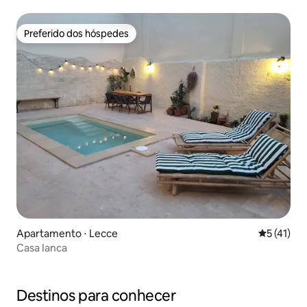
Preferido dos hóspedes
Preferido dos hóspedes
Apartamento ⋅ Lecce
5 de uma a
5 (41)
Casa Ianca
Destinos para conhecer