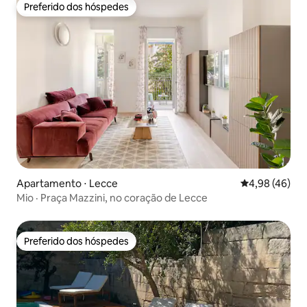
Preferido dos hóspedes
Preferido dos hóspedes
Apartamento ⋅ Lecce
4,98 de uma a
4,98 (46)
Mio · Praça Mazzini, no coração de Lecce
Preferido dos hóspedes
Preferido dos hóspedes