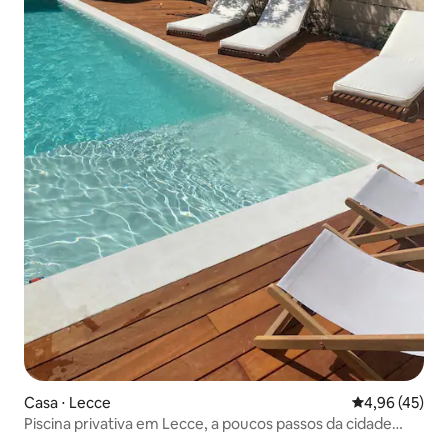
Casa ⋅ Lecce
4,96 de uma a
4,96 (45)
Piscina privativa em Lecce, a poucos passos da cidade
velha