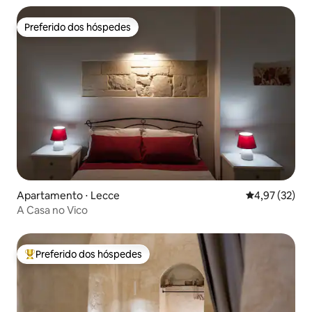
Preferido dos hóspedes
Preferido dos hóspedes
Apartamento ⋅ Lecce
4,97 de uma a
4,97 (32)
A Casa no Vico
Preferido dos hóspedes
Entre os melhores preferidos dos hóspedes