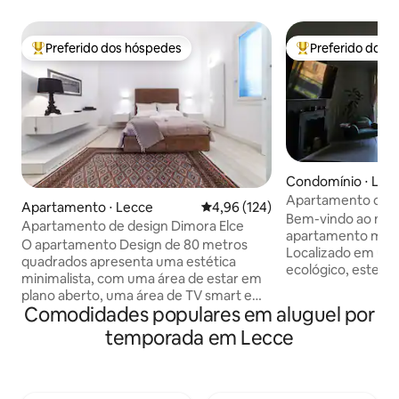
Preferido dos hóspedes
Preferido dos 
Entre os melhores preferidos dos hóspedes
Entre os melhore
Condomínio ⋅ Lec
Apartamento com 
Apartamento ⋅ Lecce
4,96 de uma avaliação média de 
4,96 (124)
Nabolux em Lecc
Bem-vindo ao nos
Apartamento de design Dimora Elce
apartamento mod
O apartamento Design de 80 metros
Localizado em um 
quadrados apresenta uma estética
ecológico, este e
minimalista, com uma área de estar em
oferece conforto 
plano aberto, uma área de TV smart e
de uma grande sal
Comodidades populares em aluguel por
um canto de leitura. O quarto tem o
cozinha totalment
segundo banheiro. A casa, que é
temporada em Lecce
quartos lindament
iluminada em todos os cômodos, tem
banheiros modern
vista para um pequeno e encantador
varanda oferece u
pátio mobiliado com uma mesa e
deslumbrante. Est
cadeiras. Os hóspedes também terão