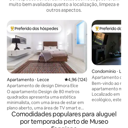
muito bem avaliadas quanto a localização, limpeza e
outros aspectos.
Preferido dos hóspedes
Preferido dos 
Entre os melhores preferidos dos hóspedes
Entre os melhore
Condomínio ⋅ Lec
Apartamento com 
Apartamento ⋅ Lecce
4,96 de uma avaliação média de 
4,96 (124)
Nabolux em Lecc
Bem-vindo ao nos
Apartamento de design Dimora Elce
apartamento mod
O apartamento Design de 80 metros
Localizado em um 
quadrados apresenta uma estética
ecológico, este e
minimalista, com uma área de estar em
oferece conforto 
plano aberto, uma área de TV smart e
de uma grande sal
Comodidades populares para aluguel
um canto de leitura. O quarto tem o
cozinha totalment
segundo banheiro. A casa, que é
por temporada perto de Museo
quartos lindament
iluminada em todos os cômodos, tem
banheiros modern