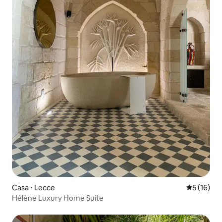
Casa ⋅ Lecce
5 de uma a
5 (16)
Hélène Luxury Home Suite