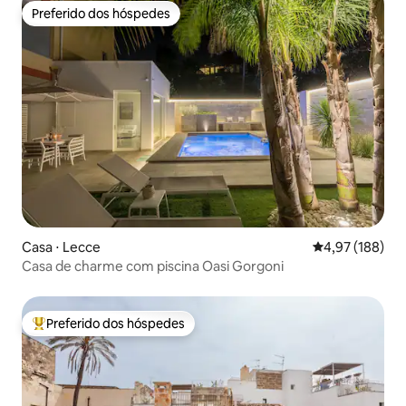
Preferido dos hóspedes
Preferido dos hóspedes
Casa ⋅ Lecce
4,97 de uma av
4,97 (188)
Casa de charme com piscina Oasi Gorgoni
Preferido dos hóspedes
Entre os melhores preferidos dos hóspedes