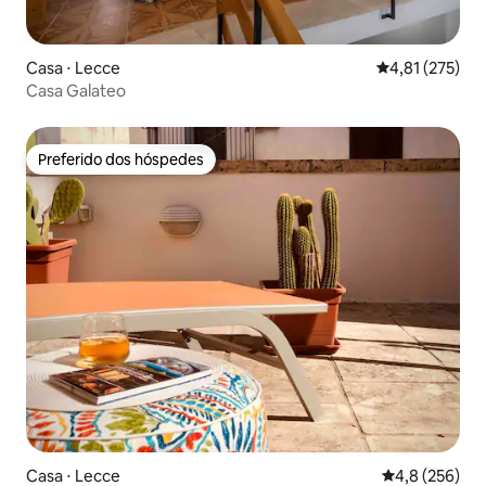
Casa ⋅ Lecce
4,81 de uma av
4,81 (275)
Casa Galateo
Preferido dos hóspedes
Preferido dos hóspedes
Casa ⋅ Lecce
4,8 de uma av
4,8 (256)