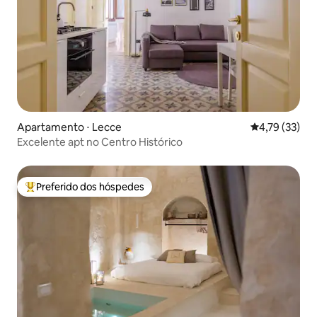
Apartamento ⋅ Lecce
4,79 de uma a
4,79 (33)
Excelente apt no Centro Histórico
Preferido dos hóspedes
Entre os melhores preferidos dos hóspedes