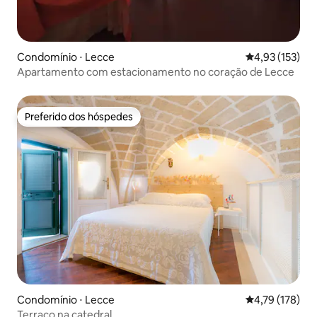
Condomínio ⋅ Lecce
4,93 de uma av
4,93 (153)
Apartamento com estacionamento no coração de Lecce
Preferido dos hóspedes
Preferido dos hóspedes
Condomínio ⋅ Lecce
4,79 de uma av
4,79 (178)
Terraço na catedral