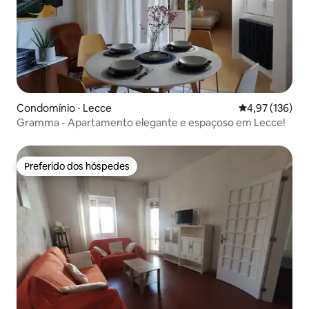
Condomínio ⋅ Lecce
4,97 de uma av
4,97 (136)
Gramma - Apartamento elegante e espaçoso em Lecce!
Preferido dos hóspedes
Preferido dos hóspedes