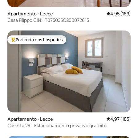
Apartamento ⋅ Lecce
4,95 de uma av
4,95 (183)
Casa Filippo CIN: IT075035C200072615
Preferido dos hóspedes
Entre os melhores preferidos dos hóspedes
Apartamento ⋅ Lecce
4,97 de uma av
4,97 (185)
Casetta 29 - Estacionamento privativo gratuito