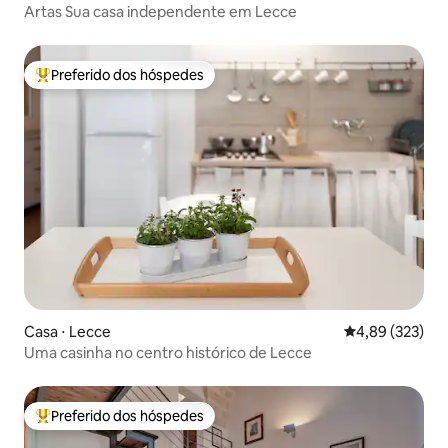
Artas Sua casa independente em Lecce
Preferido dos hóspedes
Entre os melhores preferidos dos hóspedes
Casa ⋅ Lecce
4,89 de uma av
4,89 (323)
Uma casinha no centro histórico de Lecce
Preferido dos hóspedes
Entre os melhores preferidos dos hóspedes