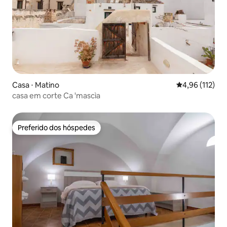
Casa ⋅ Matino
4,96 de uma av
4,96 (112)
casa em corte Ca 'mascìa
Preferido dos hóspedes
Preferido dos hóspedes