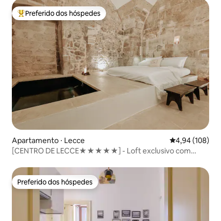
Preferido dos hóspedes
Entre os melhores preferidos dos hóspedes
Apartamento ⋅ Lecce
4,94 de uma av
4,94 (108)
[CENTRO DE LECCE★★★★★] - Loft exclusivo com
JACUZZI
Preferido dos hóspedes
Preferido dos hóspedes