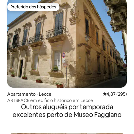
Preferido dos hóspedes
Preferido dos hóspedes
Apartamento ⋅ Lecce
4,87 de uma av
4,87 (295)
ARTSPACE em edifício histórico em Lecce
Outros aluguéis por temporada
excelentes perto de Museo Faggiano