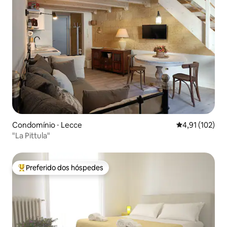
Condomínio ⋅ Lecce
4,91 de uma av
4,91 (102)
"La Pittula"
Preferido dos hóspedes
Entre os melhores preferidos dos hóspedes