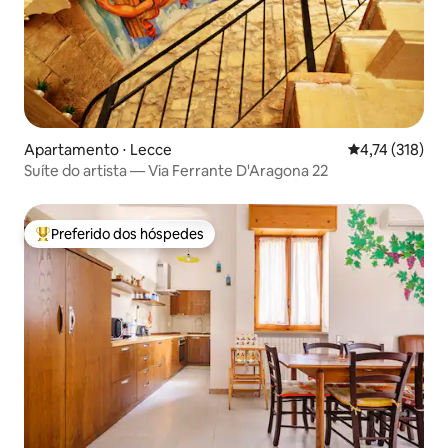
Apartamento ⋅ Lecce
4,74 de uma av
4,74 (318)
Suíte do artista — Via Ferrante D'Aragona 22
Preferido dos hóspedes
Entre os melhores preferidos dos hóspedes