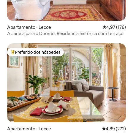
Apartamento ⋅ Lecce
4,97 de uma av
4,97 (176)
A Janela para o Duomo. Residência histórica com terraço
Preferido dos hóspedes
Entre os melhores preferidos dos hóspedes
Apartamento ⋅ Lecce
4,89 de uma av
4,89 (272)