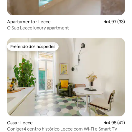
Apartamento ⋅ Lecce
4,97 de uma a
4,97 (33)
O Suq Lecce luxury apartment
Preferido dos hóspedes
Preferido dos hóspedes
Casa ⋅ Lecce
4,95 de uma a
4,95 (42)
Coniger4 centro histórico Lecce com Wi-Fi e Smart TV