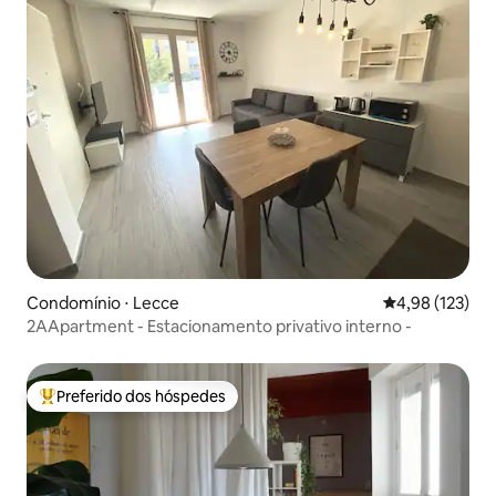
Condomínio ⋅ Lecce
4,98 de uma av
4,98 (123)
2AApartment - Estacionamento privativo interno -
Preferido dos hóspedes
Entre os melhores preferidos dos hóspedes