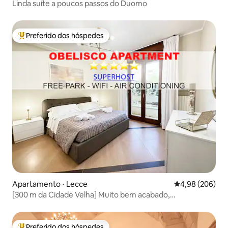
Linda suíte a poucos passos do Duomo
Preferido dos hóspedes
Entre os melhores preferidos dos hóspedes
Apartamento ⋅ Lecce
4,98 de uma ava
4,98 (206)
[300 m da Cidade Velha] Muito bem acabado,
estacionamento gratuito
Preferido dos hóspedes