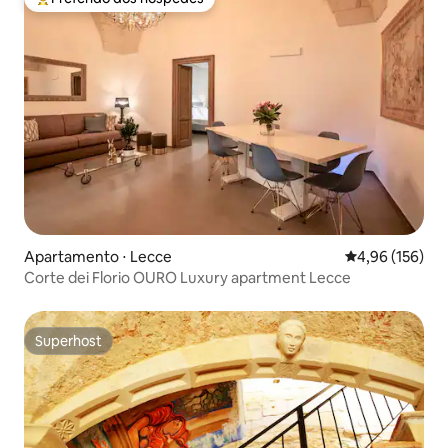
Entre os melhores preferidos dos hóspedes
Apartamento ⋅ Lecce
4,96 de uma av
4,96 (156)
Corte dei Florio OURO Luxury apartment Lecce
Superhost
Superhost