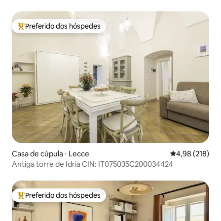
Preferido dos hóspedes
Entre os melhores preferidos dos hóspedes
Casa de cúpula ⋅ Lecce
4,98 de uma av
4,98 (218)
Antiga torre de Idria CIN: IT075035C200034424
Preferido dos hóspedes
Entre os melhores preferidos dos hóspedes