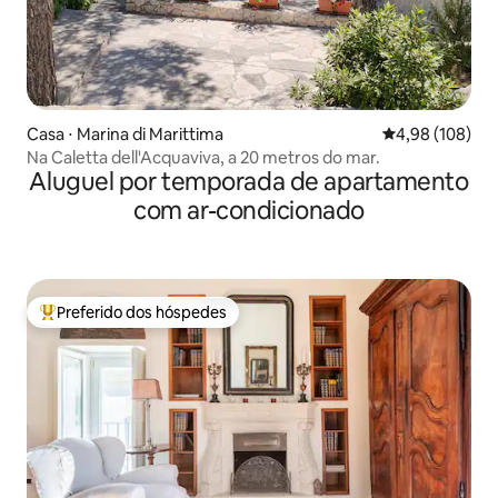
Casa ⋅ Marina di Marittima
4,98 de uma av
4,98 (108)
Na Caletta dell'Acquaviva, a 20 metros do mar.
Aluguel por temporada de apartamento
com ar-condicionado
Preferido dos hóspedes
Entre os melhores preferidos dos hóspedes