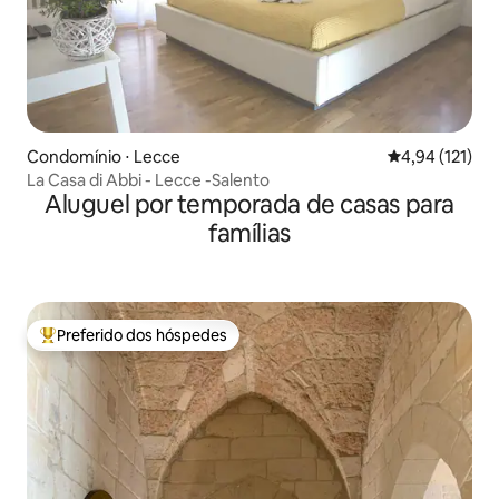
Condomínio ⋅ Lecce
4,94 de uma av
4,94 (121)
La Casa di Abbi - Lecce -Salento
Aluguel por temporada de casas para
famílias
Preferido dos hóspedes
Entre os melhores preferidos dos hóspedes