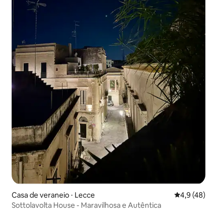
Casa de veraneio ⋅ Lecce
4,9 de uma a
4,9 (48)
Sottolavolta House - Maravilhosa e Autêntica