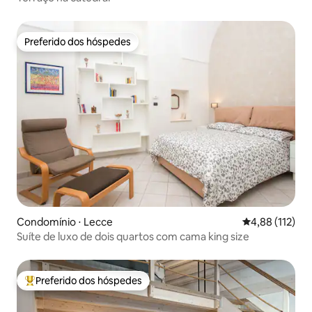
Preferido dos hóspedes
Preferido dos hóspedes
Condomínio ⋅ Lecce
4,88 de uma av
4,88 (112)
Suíte de luxo de dois quartos com cama king size
Preferido dos hóspedes
Entre os melhores preferidos dos hóspedes