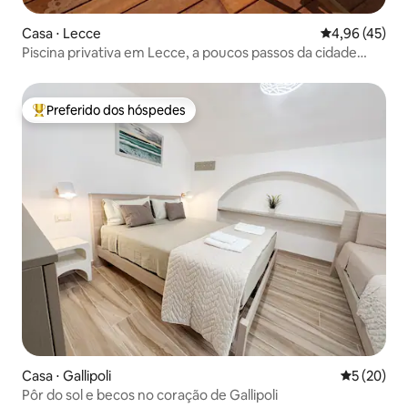
Casa ⋅ Lecce
4,96 de uma a
4,96 (45)
Piscina privativa em Lecce, a poucos passos da cidade
velha
Preferido dos hóspedes
Entre os melhores preferidos dos hóspedes
Casa ⋅ Gallipoli
5 de uma a
5 (20)
Pôr do sol e becos no coração de Gallipoli