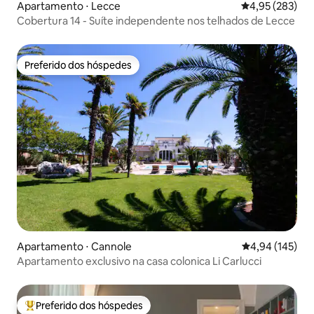
Apartamento ⋅ Lecce
4,95 de uma av
4,95 (283)
Cobertura 14 - Suíte independente nos telhados de Lecce
Preferido dos hóspedes
Preferido dos hóspedes
Apartamento ⋅ Cannole
4,94 de uma av
4,94 (145)
Apartamento exclusivo na casa colonica Li Carlucci
Preferido dos hóspedes
Entre os melhores preferidos dos hóspedes