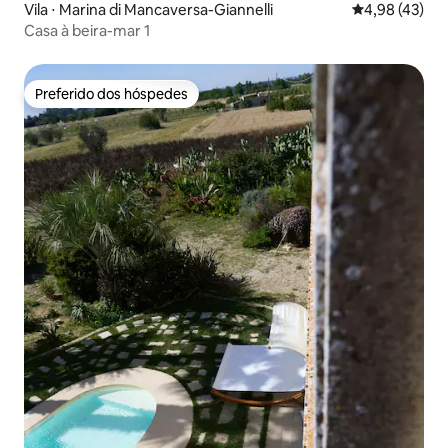
Vila ⋅ Marina di Mancaversa-Giannelli
4,98 de uma a
4,98 (43)
Casa à beira-mar 1
Preferido dos hóspedes
Preferido dos hóspedes