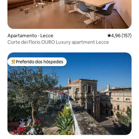
Apartamento ⋅ Lecce
4,96 de uma av
4,96 (157)
Corte dei Florio OURO Luxury apartment Lecce
Preferido dos hóspedes
Entre os melhores preferidos dos hóspedes