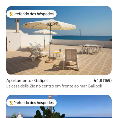
Preferido dos hóspedes
Entre os melhores preferidos dos hóspedes
Apartamento ⋅ Gallipoli
4,8 de uma av
4,8 (159)
La casa delle Zie no centro em frente ao mar Gallipoli
Preferido dos hóspedes
Entre os melhores preferidos dos hóspedes