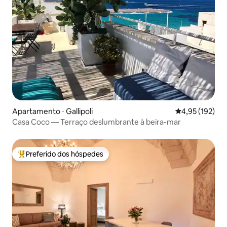
Apartamento ⋅ Gallipoli
4,95 de uma av
4,95 (192)
Casa Coco — Terraço deslumbrante à beira-mar
Preferido dos hóspedes
Entre os melhores preferidos dos hóspedes