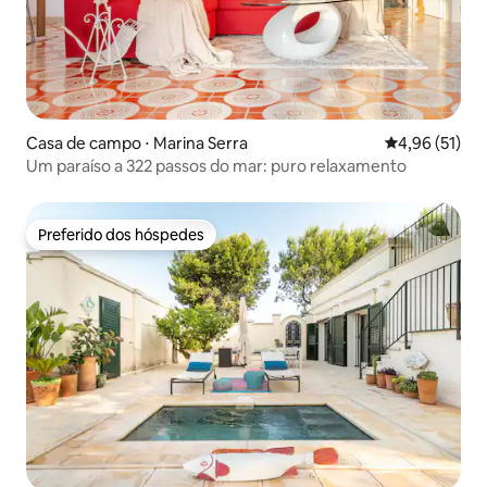
Casa de campo ⋅ Marina Serra
4,96 de uma a
4,96 (51)
Um paraíso a 322 passos do mar: puro relaxamento
Preferido dos hóspedes
Preferido dos hóspedes