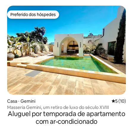
Preferido dos hóspedes
Preferido dos hóspedes
Casa ⋅ Gemini
5 de uma a
5 (10)
Masseria Gemini, um retiro de luxo do século XVIII
Aluguel por temporada de apartamento
com ar-condicionado