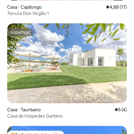
Casa ⋅ Capilungo
4,88 de uma a
4,88 (17)
Tenuta Don Virgílio 1
Superhost
Superhost
Casa ⋅ Taurisano
5 de uma 
5 (4)
Casa de hóspedes Garbino