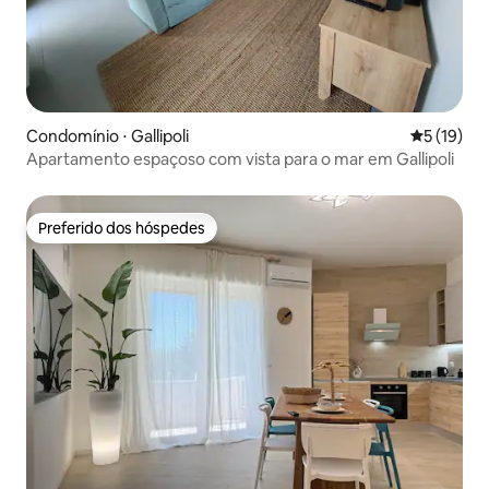
Condomínio ⋅ Gallipoli
5 de uma a
5 (19)
Apartamento espaçoso com vista para o mar em Gallipoli
Preferido dos hóspedes
Preferido dos hóspedes