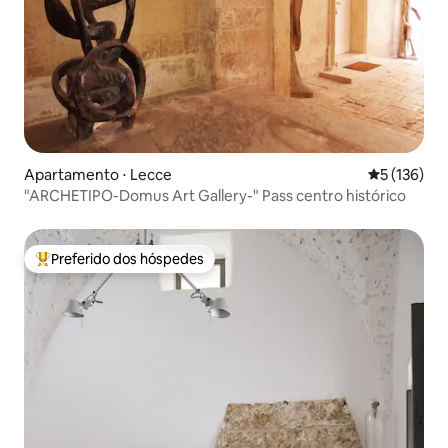
Apartamento ⋅ Lecce
5 de uma av
5 (136)
"ARCHETIPO-Domus Art Gallery-" Pass centro histórico
Preferido dos hóspedes
Entre os melhores preferidos dos hóspedes