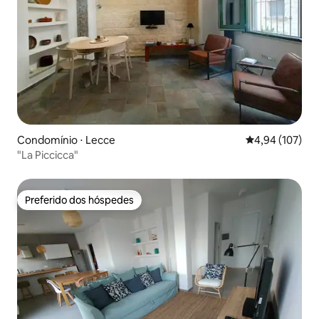
Condomínio ⋅ Lecce
4,94 de uma av
4,94 (107)
"La Piccicca"
Preferido dos hóspedes
Preferido dos hóspedes