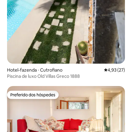
Hotel-fazenda ⋅ Cutrofiano
4,93 de uma a
4,93 (27)
Piscina de luxo Old Villas Greco 1888
Preferido dos hóspedes
Preferido dos hóspedes