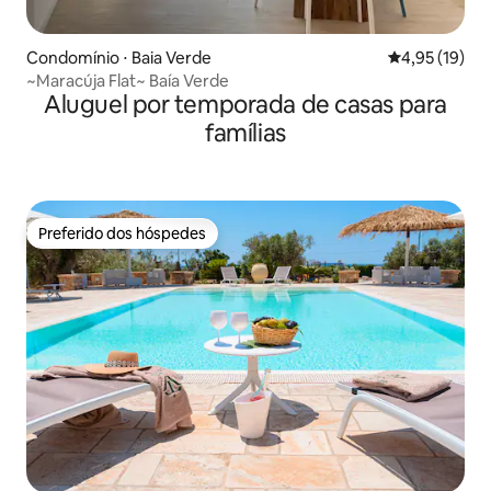
Condomínio ⋅ Baia Verde
4,95 de uma a
4,95 (19)
~Maracúja Flat~ Baía Verde
Aluguel por temporada de casas para
famílias
Preferido dos hóspedes
Preferido dos hóspedes