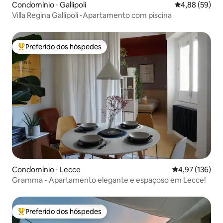
Condomínio ⋅ Gallipoli
4,88 de uma a
4,88 (59)
Villa Regina Gallipoli -Apartamento com piscina
Preferido dos hóspedes
Entre os melhores preferidos dos hóspedes
Condomínio ⋅ Lecce
4,97 de uma av
4,97 (136)
Gramma - Apartamento elegante e espaçoso em Lecce!
Preferido dos hóspedes
Entre os melhores preferidos dos hóspedes