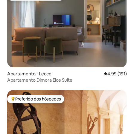
Apartamento ⋅ Lecce
4,99 de uma av
4,99 (191)
Apartamento Dimora Elce Suite
Preferido dos hóspedes
Entre os melhores preferidos dos hóspedes