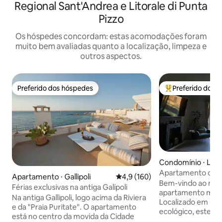
Regional Sant'Andrea e Litorale di Punta
Pizzo
Os hóspedes concordam: estas acomodações foram
muito bem avaliadas quanto a localização, limpeza e
outros aspectos.
Preferido dos hóspedes
Preferido dos 
Preferido dos hóspedes
Entre os melhore
Condomínio ⋅ Lec
Apartamento com 
Apartamento ⋅ Gallipoli
4,9 de uma avaliação média de 
4,9 (160)
Nabolux em Lecc
Bem-vindo ao nos
Férias exclusivas na antiga Galípoli
apartamento mod
Na antiga Gallipoli, logo acima da Riviera
Localizado em um 
e da "Praia Puritate". O apartamento
ecológico, este e
está no centro da movida da Cidade
oferece conforto 