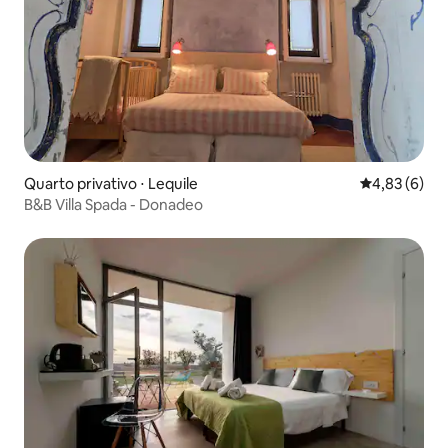
Quarto privativo ⋅ Lequile
4,83 de uma 
4,83 (6)
B&B Villa Spada - Donadeo