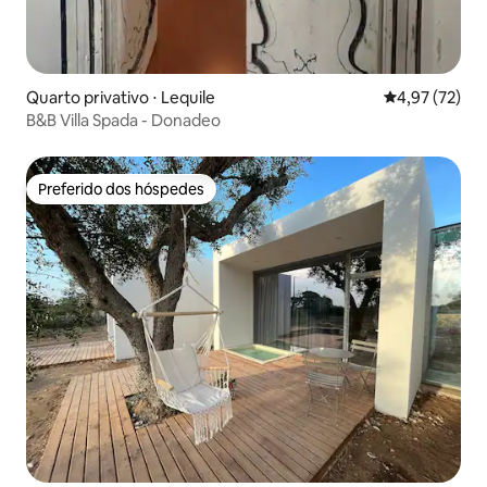
Quarto privativo ⋅ Lequile
4,97 de uma a
4,97 (72)
B&B Villa Spada - Donadeo
Preferido dos hóspedes
Preferido dos hóspedes