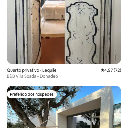
Quarto privativo ⋅ Lequile
4,97 de uma a
4,97 (72)
B&B Villa Spada - Donadeo
Preferido dos hóspedes
Preferido dos hóspedes