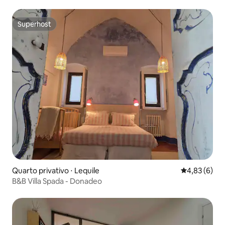
Superhost
Superhost
Quarto privativo ⋅ Lequile
4,83 de uma 
4,83 (6)
B&B Villa Spada - Donadeo