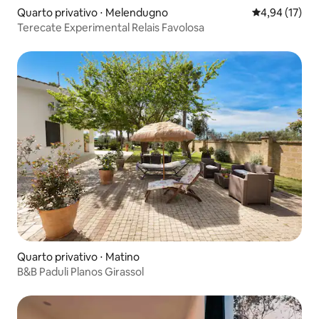
Quarto privativo ⋅ Melendugno
4,94 de uma a
4,94 (17)
Terecate Experimental Relais Favolosa
Quarto privativo ⋅ Matino
B&B Paduli Planos Girassol