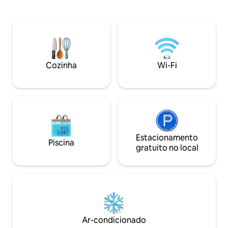
pousada e o Porto de Otranto fica a 1,2
house and Otranto 
km. Na pousada, cada acomodação está
At the guest house,
equipada com um guarda-roupa, uma
with a wardrobe, a
TV de tela plana, um banheiro privativo,
private bathroom, 
roupa de cama e toalhas. Todas as
All units will provi
unidades fornecerão aos hóspedes uma
Piazza Mazzini is 
geladeira. A Piazza Mazzini fica a 46 km
house, while Sant'
Cozinha
Wi-Fi
da pousada, enquanto a Praça de
km from the proper
Sant'Oronzo fica a 47 km da
Airport is 87 km a
propriedade. O Aeroporto de Brindisi-
Casale fica a 87 km de distância.
Estacionamento
Piscina
gratuito no local
Ar-condicionado