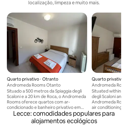
localização, limpeza e muito mais.
Quarto privativo ⋅ Otranto
Quarto privativo ⋅
Andromeda Rooms Otanto
Andromeda Room
Situado a 500 metros da Spiaggia degli
Situated within 50
Scaloni e a 20 km de Roca, o Andromeda
degli Scaloni and 
Rooms oferece quartos com ar-
Andromeda Rooms
condicionado e banheiro privativo em
air conditioning a
Lecce: comodidades populares para
Otranto. Os hóspedes desta casa de
in Otranto. Guests
hóspedes têm acesso a uma varanda. O
house have access 
alojamentos ecológicos
Castello di Otranto fica a 600 metros da
di Otranto is 600