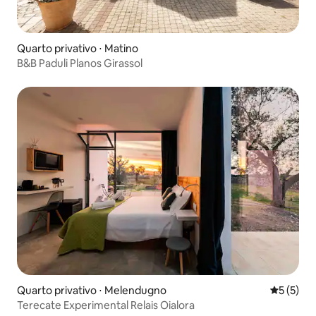
Quarto privativo ⋅ Matino
B&B Paduli Planos Girassol
Quarto privativo ⋅ Melendugno
5 de uma 
5 (5)
Terecate Experimental Relais Oialora