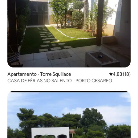
Apartamento ⋅ Torre Squillace
4,83 de uma a
4,83 (18)
CASA DE FÉRIAS NO SALENTO - PORTO CESAREO