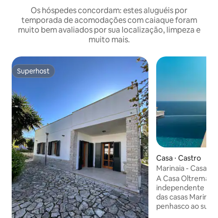
Os hóspedes concordam: estes aluguéis por
temporada de acomodações com caiaque foram
muito bem avaliados por sua localização, limpeza e
muito mais.
Superhost
Superhost
Casa ⋅ Castro
Marinaia - Casa Ul
A Casa Oltremare
independente loc
das casas Marinaia
penhasco ao sul d
caminhada do mar