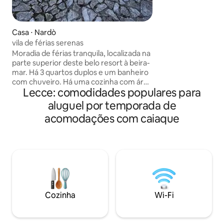
leste. Viverla é u
graças à vista de
Adriático, que t
Casa ⋅ Nardò
apreciada na bela 
vila de férias serenas
borda infinita. A casa está equipada com
Moradia de férias tranquila, localizada na
todo o conforto p
parte superior deste belo resort à beira-
de bem-estar e tra
mar. Há 3 quartos duplos e um banheiro
tranquila, mas em
com chuveiro. Há uma cozinha com área
pé você pode cami
Lecce: comodidades populares para
para refeições e uma grande sala de
marina Castro.
estar com uma TV de 55 polegadas. O
aluguel por temporada de
jardim conta com um forno a lenha e
acomodações com caiaque
uma área de relaxamento com
espreguiçadeiras e uma mesa, onde
você poderá passar suas noites. A
poucos metros de distância fica o
estabelecimento Coco Jambo, onde
você pode comprar pizzas para viagem
ou saborear coquetéis à beira da piscina
sem precisar dirigir.
Cozinha
Wi-Fi