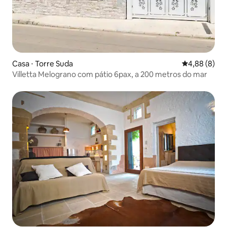
Casa ⋅ Torre Suda
4,88 de uma 
4,88 (8)
Villetta Melograno com pátio 6pax, a 200 metros do mar