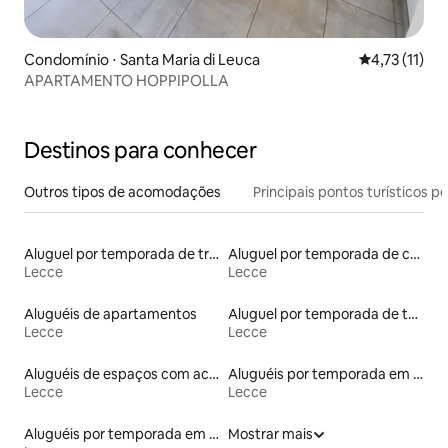
Condomínio ⋅ Santa Maria di Leuca
4,73 de uma a
4,73 (11)
APARTAMENTO HOPPIPOLLA
Destinos para conhecer
Outros tipos de acomodações
Principais pontos turísticos po
Aluguel por temporada de trullo
Aluguel por temporada de casas de veraneio
Lecce
Lecce
Aluguéis de apartamentos
Aluguel por temporada de townhouses
Lecce
Lecce
Aluguéis de espaços com acesso direto a pistas de esqui
Aluguéis por temporada em hotéis-fazenda
Lecce
Lecce
Aluguéis por temporada em resorts
Mostrar mais