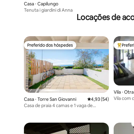
Casa ⋅ Capilungo
Tenuta i giardini di Anna
Locações de aco
Preferido dos hóspedes
Prefe
Preferido dos hóspedes
Entre os
Vila ⋅ Otr
Vila com 
Casa ⋅ Torre San Giovanni
4,93 de uma avaliação 
4,93 (54)
confortáv
Casa de praia 4 camas e 1 vaga de
estacionamento