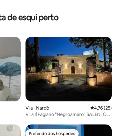
a de esqui perto
ções
Vila ⋅ Nardò
4,76 de uma avaliação
4,76 (25)
Villa Il Fagiano "Negroamaro" SALENTO
Mar Jônico
Preferido dos hóspedes