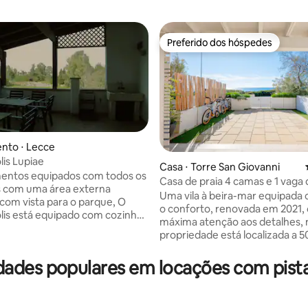
Preferido dos hóspedes
Preferido dos hóspedes
nto ⋅ Lecce
is Lupiae
 média de 5, 7 avaliações
Casa ⋅ Torre San Giovanni
mentos equipados com todos os
Casa de praia 4 camas e 1 vaga
s com uma área externa
estacionamento
Uma vila à beira-mar equipada
com vista para o parque, O
o conforto, renovada em 2021,
is está equipado com cozinha,
máxima atenção aos detalhes, 
 banheiro em cada apartamento
propriedade está localizada a 
exclusivo dos hóspedes, que
do mar (penhasco baixo) que p
ão, máquina de lavar louça e
acessado por uma convenient
ades populares em locações com pista
, quarto confortável com
passarela permanente Pátio de 30
upa grande, televisão e Netflix,
metros quadrados à beira-mar
ar condicionado, Wi-Fi e TV
estacionamento privado fecha
te, banheiro basicamente você