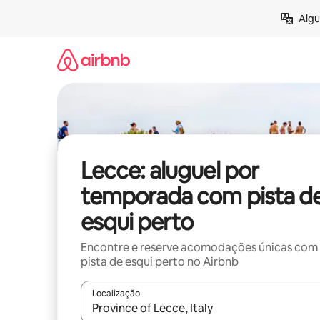
Pular
Algu
para
o
conteúdo
Lecce: aluguel por
temporada com pista d
esqui perto
Encontre e reserve acomodações únicas com
pista de esqui perto no Airbnb
Localização
Quando os resultados estiverem disponíveis, expl