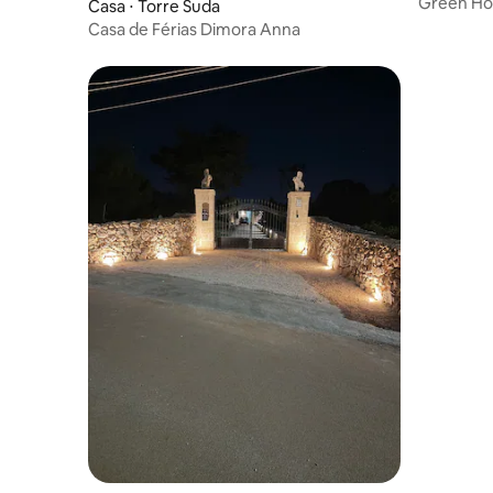
Green Ho
Casa ⋅ Torre Suda
de Gallipol
Casa de Férias Dimora Anna