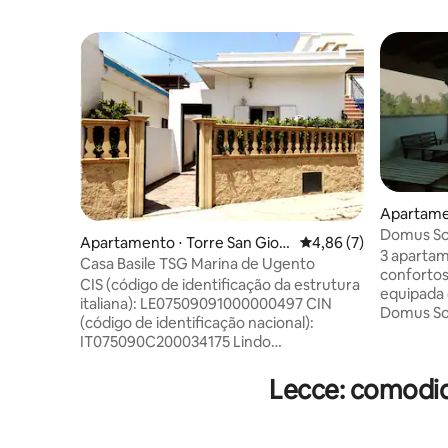
Apartame
Domus Sol
Apartamento ⋅ Torre San Giov
4,86 de uma avaliação
4,86 (7)
3 aparta
anni
Casa Basile TSG Marina de Ugento
conforto
CIS (código de identificação da estrutura
equipada 
italiana): LE07509091000000497 CIN
Domus Sol
(código de identificação nacional):
quarto e
IT075090C200034175 Lindo
para uso 
apartamento de dois quartos em Torre
inclui fog
San Giovanni Marina di Ugento composto
Lecce: comodid
geladeira
por um quarto com uma cama de casal e
guarda-ro
um beliche, uma cozinha e um banheiro,
piso com 
totalmente renovado. O apartamento
inteligen