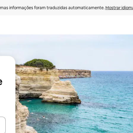
mas informações foram traduzidas automaticamente. 
Mostrar idioma
e
ore-os usando as seta para cima e para baixo do teclado ou tocando e