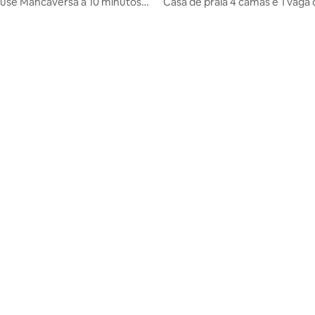
use Mancaversa a 10 minutos
Casa de praia 4 camas e 1 vaga
i
estacionamento