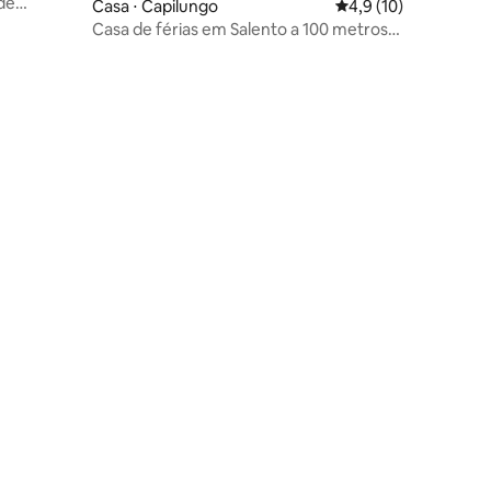
 de
Casa ⋅ Capilungo
4,9 de uma avaliação
4,9 (10)
Casa de férias em Salento a 100 metros
do mar.