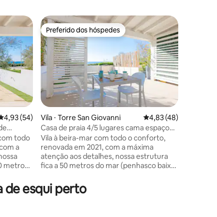
Preferido dos hóspedes
Preferido dos hóspedes
4,93 de uma avaliação média de 5, 54 avaliações
4,93 (54)
Vila ⋅ Torre San Giovanni
4,83 de uma avaliação
4,83 (48)
Casa ⋅ Ta
 de
Casa de praia 4/5 lugares cama espaço
Green Ho
para estacionamento
de Gallipo
 com todo
Vila à beira-mar com todo o conforto,
Esta res
 com a
renovada em 2021, com a máxima
de abraça
nossa
atenção aos detalhes, nossa estrutura
você esta
50 metros
fica a 50 metros do mar (penhasco baixo)
penhasco 
ode ser
a partir do qual você pode acessar com
preferir 
e
uma confortável passarela de pátio
chegar às
 de esqui perto
permanente de 30 m² de frente para o
poucos m
 com sofá
mar com um sofá estacionamento
chegar c
do
privado Banheiro no corredor com
famosas d