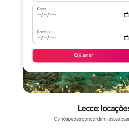
Check-in
Checkout
Buscar
Lecce: locaçõe
Os hóspedes concordam: estas casas