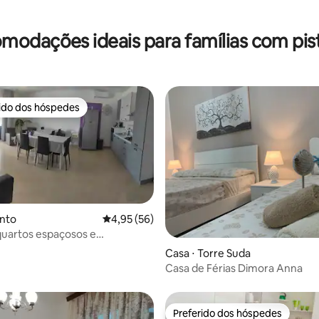
modações ideais para famílias com pist
rido dos hóspedes
 melhores preferidos dos hóspedes
anto
4,95 de uma avaliação média de 5, 56 avalia
4,95 (56)
quartos espaçosos e
média de 5, 54 avaliações
eis
Casa ⋅ Torre Suda
Casa de Férias Dimora Anna
Preferido dos hóspedes