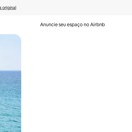
 original
Anuncie seu espaço no Airbnb
 deslizando o dedo na tela.