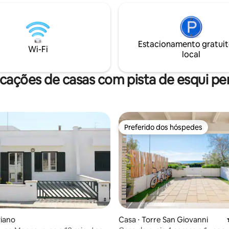
banheiro privativo espaçoso c
ntir como se estivesse
chuveiro privativo ao ar livre recanto de
o em um hotel onde, no
leitura ar-condicionado incluso fogão a
a paz de um apartamento à sua
gás forno elétrico ventilado forno de
o não está faltando.
micro-ondas Máquina de lavar
Estacionamento gratuit
Wi-Fi
espaço para secar
local
cações de casas com pista de esqui pe
Preferido dos hóspedes
Preferido dos hóspedes
viano
Casa ⋅ Torre San Giovanni