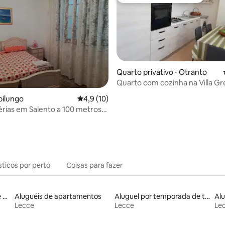
Preferido dos hóspedes
Quarto privativo ⋅ Otranto
Quarto com cozinha na Villa Gr
pilungo
4,9 de uma avaliação média de 5, 10 avalia
4,9 (10)
érias em Salento a 100 metros
sticos por perto
Coisas para fazer
Aluguel por temporada de casas de veraneio
Aluguéis de apartamentos
Aluguel por temporada de townhouses
Lecce
Lecce
Le