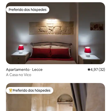
Preferido dos hóspedes
Preferido dos hóspedes
Apartamento ⋅ Lecce
4,97 de uma a
4,97 (32)
A Casa no Vico
Preferido dos hóspedes
Entre os melhores preferidos dos hóspedes