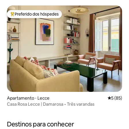
Preferido dos hóspedes
Entre os melhores preferidos dos hóspedes
Apartamento ⋅ Lecce
5 de uma a
5 (85)
Casa Rosa Lecce | Damarosa • Três varandas
Destinos para conhecer