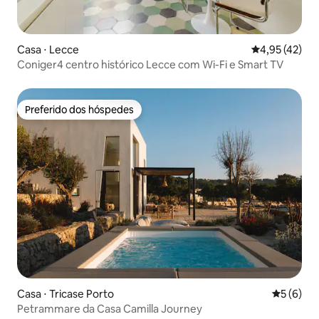
Casa ⋅ Lecce
4,95 de uma a
4,95 (42)
Coniger4 centro histórico Lecce com Wi-Fi e Smart TV
Preferido dos hóspedes
Preferido dos hóspedes
Casa ⋅ Tricase Porto
5 de uma 
5 (6)
Petrammare da Casa Camilla Journey