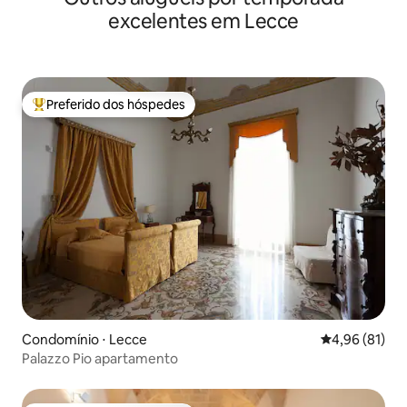
excelentes em Lecce
Preferido dos hóspedes
Entre os melhores preferidos dos hóspedes
Condomínio ⋅ Lecce
4,96 de uma a
4,96 (81)
Palazzo Pio apartamento