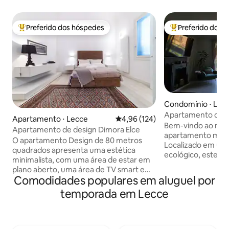
Preferido dos hóspedes
Preferido dos 
Entre os melhores preferidos dos hóspedes
Entre os melhore
Condomínio ⋅ Lec
Apartamento com 
Apartamento ⋅ Lecce
4,96 de uma avaliação média de 
4,96 (124)
Nabolux em Lecc
Bem-vindo ao nos
Apartamento de design Dimora Elce
apartamento mod
O apartamento Design de 80 metros
Localizado em um 
quadrados apresenta uma estética
ecológico, este e
minimalista, com uma área de estar em
oferece conforto 
plano aberto, uma área de TV smart e
de uma grande sal
Comodidades populares em aluguel por
um canto de leitura. O quarto tem o
cozinha totalment
segundo banheiro. A casa, que é
temporada em Lecce
quartos lindament
iluminada em todos os cômodos, tem
banheiros modern
vista para um pequeno e encantador
varanda oferece u
pátio mobiliado com uma mesa e
deslumbrante. Est
cadeiras. Os hóspedes também terão