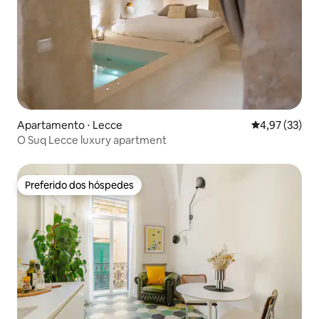
Apartamento ⋅ Lecce
4,97 de uma a
4,97 (33)
O Suq Lecce luxury apartment
Preferido dos hóspedes
Preferido dos hóspedes