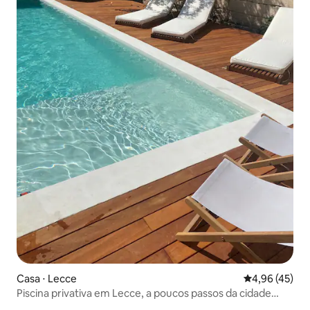
Casa ⋅ Lecce
4,96 de uma a
4,96 (45)
Piscina privativa em Lecce, a poucos passos da cidade
velha