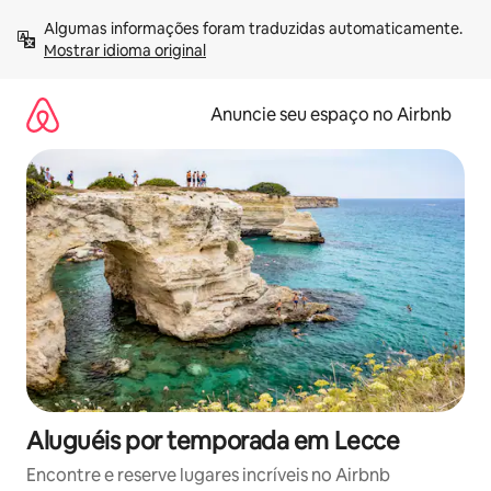
Pular
Algumas informações foram traduzidas automaticamente. 
para
Mostrar idioma original
o
conteúdo
Anuncie seu espaço no Airbnb
Aluguéis por temporada em Lecce
Encontre e reserve lugares incríveis no Airbnb