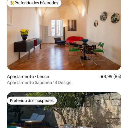
Preferido dos hóspedes
Entre os melhores preferidos dos hóspedes
Apartamento ⋅ Lecce
4,99 de uma a
4,99 (85)
Apartamento Saponea 13 Design
Preferido dos hóspedes
Preferido dos hóspedes