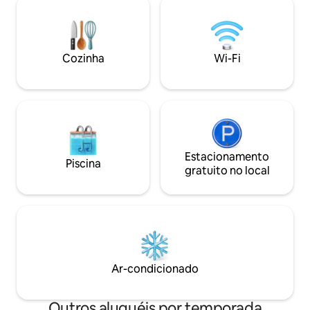
no local está disp
acesso ao terraço/solário do telhado,
pé do centro histó
disponível de 1º de maio a 31 de outubro.
Lecce e localizaçã
Para estadias de 28/30 noites, é
chegar à costa Adr
necessária uma taxa de € 150 para
os quartos têm ar 
Cozinha
Wi-Fi
serviços públicos e troca de roupa de
cama no inverno, e € 120 no verão.
Estacionamento
Piscina
gratuito no local
Ar-condicionado
Outros aluguéis por temporada