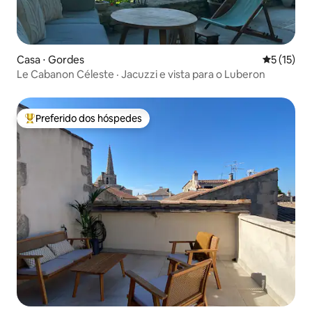
Casa ⋅ Gordes
5 de uma a
5 (15)
Le Cabanon Céleste · Jacuzzi e vista para o Luberon
Preferido dos hóspedes
Entre os melhores preferidos dos hóspedes