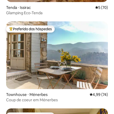
Tenda ⋅ Issirac
5 de uma a
5 (70)
Glamping Eco-Tenda
Preferido dos hóspedes
Entre os melhores preferidos dos hóspedes
Townhouse ⋅ Ménerbes
4,99 de uma a
4,99 (74)
Coup de coeur em Ménerbes