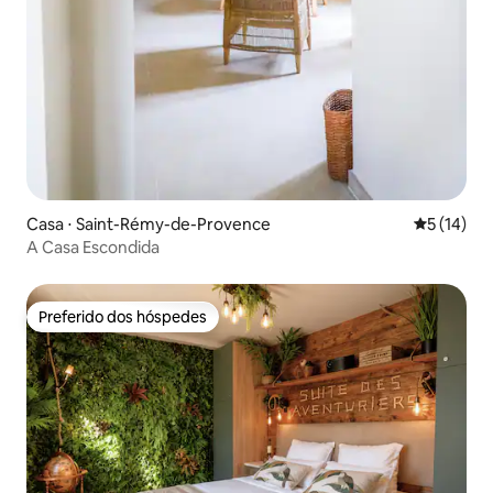
Casa ⋅ Saint-Rémy-de-Provence
5 de uma a
5 (14)
A Casa Escondida
Preferido dos hóspedes
Preferido dos hóspedes