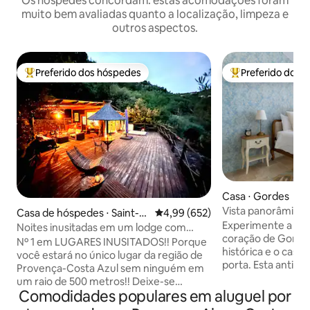
Os hóspedes concordam: estas acomodações foram
muito bem avaliadas quanto a localização, limpeza e
outros aspectos.
Preferido dos hóspedes
Preferido dos 
Entre os melhores preferidos dos hóspedes
Entre os melhore
Casa ⋅ Gordes
Vista panorâmica 
Casa de hóspedes ⋅ Saint-M
4,99 de uma avaliação média de 
4,99 (652)
centro de Gordes
Experimente a ma
artin-du-Var
Noites inusitadas em um lodge com
coração de Gordes
jacuzzi
Nº 1 em LUGARES INUSITADOS!! Porque
histórica e o cast
você estará no único lugar da região de
porta. Esta antiga 
Provença-Costa Azul sem ninguém em
cuidadosamente r
um raio de 500 metros!! Deixe-se
charme provençal
Comodidades populares em aluguel por
encantar pelo nosso incrível alojamento,
com detalhes em 
que conta com um terraço suspenso de