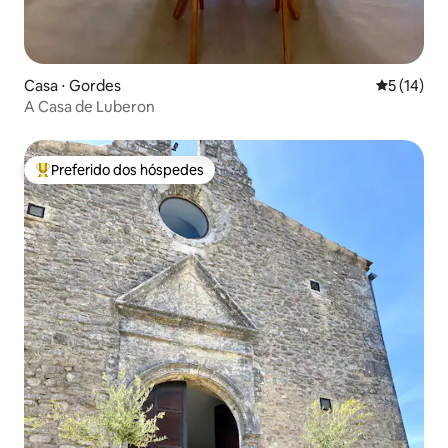
Casa ⋅ Gordes
5 de uma a
5 (14)
A Casa de Luberon
Preferido dos hóspedes
Entre os melhores preferidos dos hóspedes