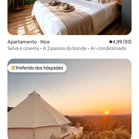
Apartamento ⋅ Nice
4,99 de uma a
4,99 (93)
Selva e cinema • A 2 passos do bonde • Ar-condicionado
Preferido dos hóspedes
Entre os melhores preferidos dos hóspedes