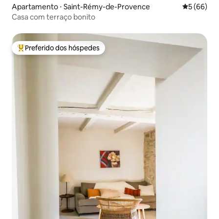
Apartamento ⋅ Saint-Rémy-de-Provence
5 de uma a
5 (66)
Casa com terraço bonito
Preferido dos hóspedes
Entre os melhores preferidos dos hóspedes