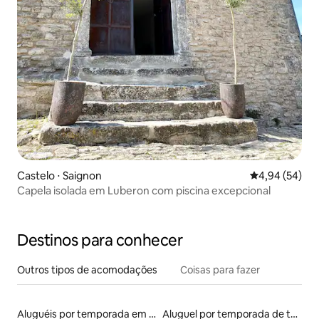
Castelo ⋅ Saignon
4,94 de uma a
4,94 (54)
Capela isolada em Luberon com piscina excepcional
Destinos para conhecer
Outros tipos de acomodações
Coisas para fazer
Aluguéis por temporada em hotéis-fazenda
Aluguel por temporada de torres