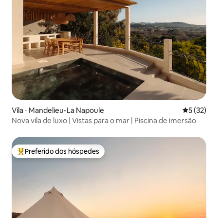
Vila ⋅ Mandelieu-La Napoule
5 de uma a
5 (32)
Nova vila de luxo | Vistas para o mar | Piscina de imersão
Preferido dos hóspedes
Entre os melhores preferidos dos hóspedes