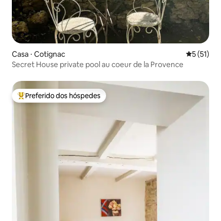
Casa ⋅ Cotignac
5 de uma a
5 (51)
Secret House private pool au coeur de la Provence
Preferido dos hóspedes
Entre os melhores preferidos dos hóspedes