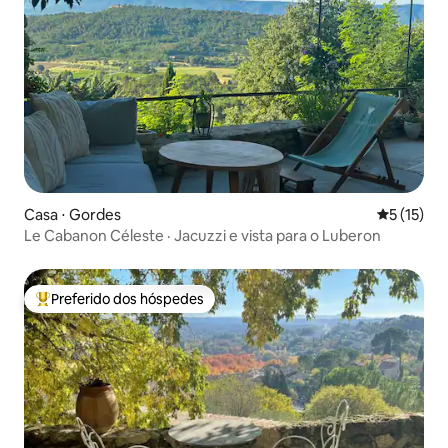
Casa ⋅ Gordes
5 de uma a
5 (15)
Le Cabanon Céleste · Jacuzzi e vista para o Luberon
Preferido dos hóspedes
Entre os melhores preferidos dos hóspedes