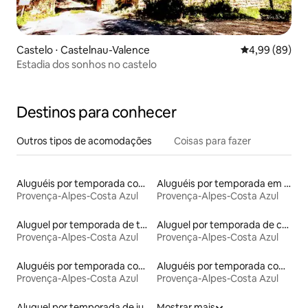
Castelo ⋅ Castelnau-Valence
4,99 de uma av
4,99 (89)
Estadia dos sonhos no castelo
Destinos para conhecer
Outros tipos de acomodações
Coisas para fazer
Aluguéis por temporada com banheira de hidromassagem
Aluguéis por temporada em hotéis-fazenda
Provença-Alpes-Costa Azul
Provença-Alpes-Costa Azul
Aluguel por temporada de torres
Aluguel por temporada de casas na terra
Provença-Alpes-Costa Azul
Provença-Alpes-Costa Azul
Aluguéis por temporada com banheira
Aluguéis por temporada com caiaque
Provença-Alpes-Costa Azul
Provença-Alpes-Costa Azul
Aluguel por temporada de iurtas
Mostrar mais