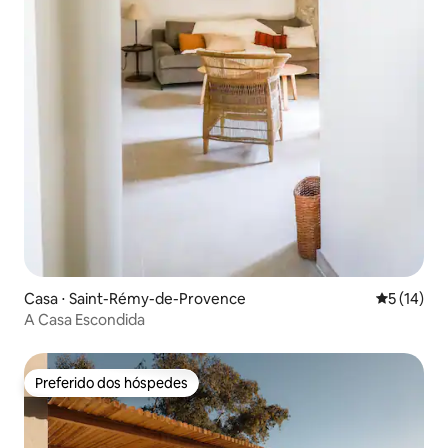
Casa ⋅ Saint-Rémy-de-Provence
5 de uma a
5 (14)
A Casa Escondida
Preferido dos hóspedes
Preferido dos hóspedes