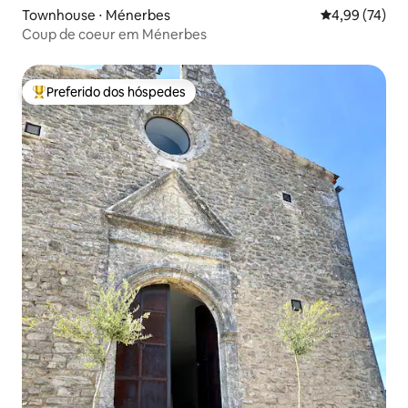
Townhouse ⋅ Ménerbes
4,99 de uma a
4,99 (74)
Coup de coeur em Ménerbes
Preferido dos hóspedes
Entre os melhores preferidos dos hóspedes