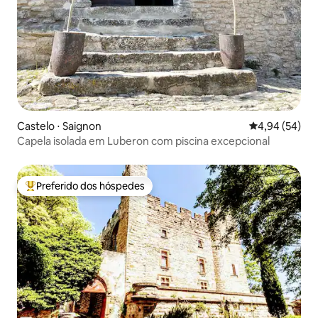
Castelo ⋅ Saignon
4,94 de uma a
4,94 (54)
Capela isolada em Luberon com piscina excepcional
Preferido dos hóspedes
Entre os melhores preferidos dos hóspedes