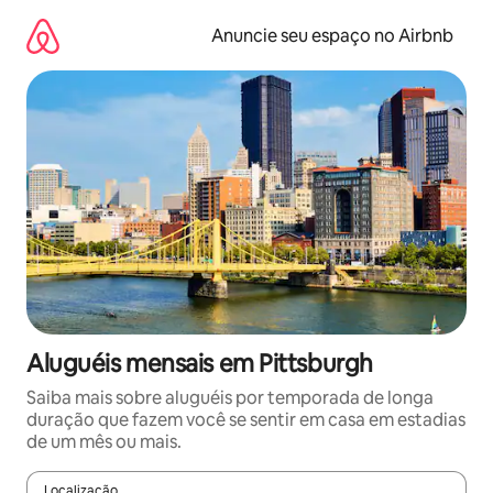
Pular
para
Anuncie seu espaço no Airbnb
o
conteúdo
Aluguéis mensais em Pittsburgh
Saiba mais sobre aluguéis por temporada de longa
duração que fazem você se sentir em casa em estadias
de um mês ou mais.
Localização