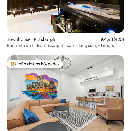
Townhouse ⋅ Pittsburgh
4,93 de uma av
4,93 (420)
Banheira de hidromassagem, cama king size, vibrações de
cabana em Lawrenceville!
Preferido dos hóspedes
Entre os melhores preferidos dos hóspedes