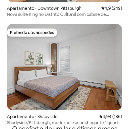
Apartamento ⋅ Downtown Pittsburgh
4,9 de uma av
4,9 (249)
Nova suíte King no Distrito Cultural com cabine de
hidromassagem
Preferido dos hóspedes
Preferido dos hóspedes
Apartamento ⋅ Shadyside
4,94 de uma av
4,94 (186)
Shadyside/Pittsburgh, moderno e aconchegante 1 quarto
O conforto de um lar e ótimos preços
com estacionamento