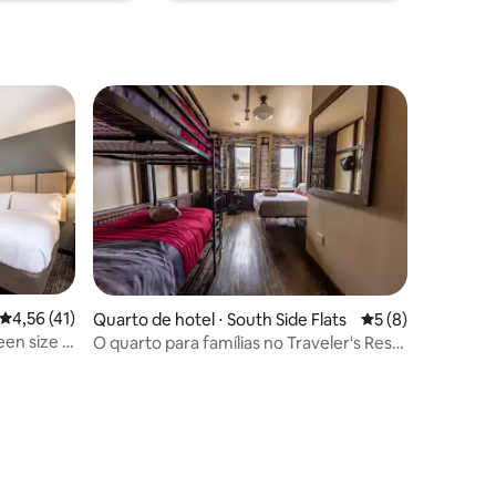
4,56 de uma avaliação média de 5, 41 avaliações
4,56 (41)
Quarto de hotel ⋅ South Side Flats
5 de uma avaliaçã
5 (8)
en size |
O quarto para famílias no Traveler's Rest
Hotel