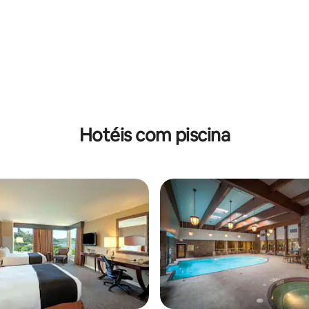
 média de 5, 3 avaliações
Hotéis com piscina