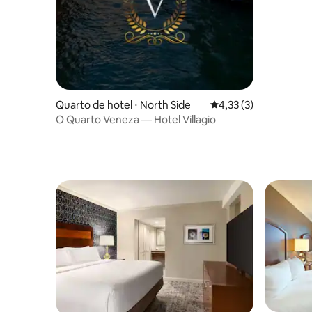
Quarto de hotel ⋅ North Side
4,33 de uma avaliação
4,33 (3)
O Quarto Veneza — Hotel Villagio