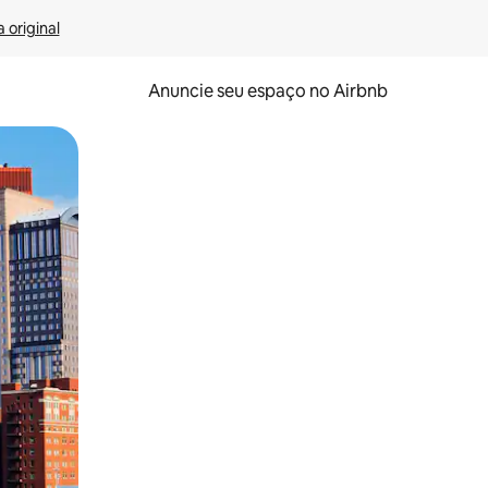
 original
Anuncie seu espaço no Airbnb
 deslizando o dedo na tela.