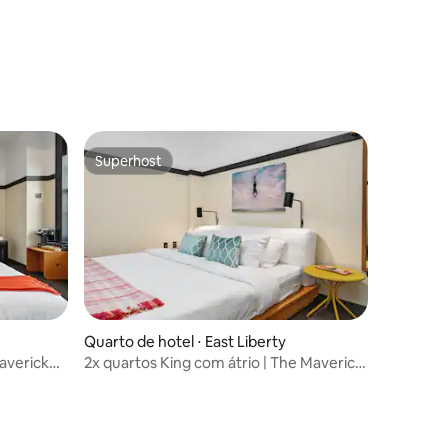
Superhost
Superhost
Quarto de hotel ⋅ East Liberty
ções
averick
2x quartos King com átrio | The Maverick
by Kasa