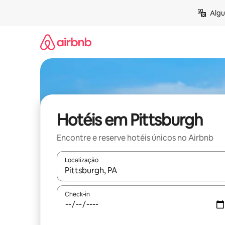
Pular
Algu
para
o
conteúdo
Hotéis em Pittsburgh
Encontre e reserve hotéis únicos no Airbnb
Localização
Quando os resultados estiverem disponíveis, expl
Check-in