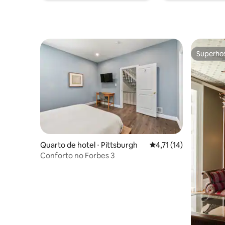
do amor para sentar e assistir TV.
Superho
Superho
Quarto de hotel ⋅ Pittsburgh
4,71 de uma avaliação
4,71 (14)
Conforto no Forbes 3