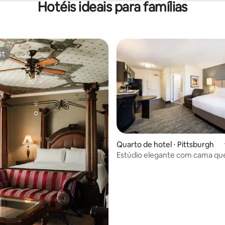
Hotéis ideais para famílias
st
st
Quarto de hotel ⋅ Pittsburgh
 média de 5, 14 avaliações
Estúdio elegante com cama que
Cozinha, a 2,7 km do shopping