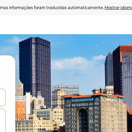
mas informações foram traduzidas automaticamente. 
Mostrar idioma
ore-os usando as seta para cima e para baixo do teclado ou tocando e