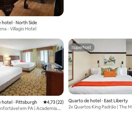
 hotel ⋅ North Side
na - Villagio Hotel
Superhost
Superhost
Quarto de hotel ⋅ East Liberty
 hotel ⋅ Pittsburgh
4,73 de uma avaliação média de 5, 22 avalia
4,73 (22)
2x Quartos King Padrão | The M
onfortável em PA | Academia.
by Kasa
te. Aceita animais de
o.