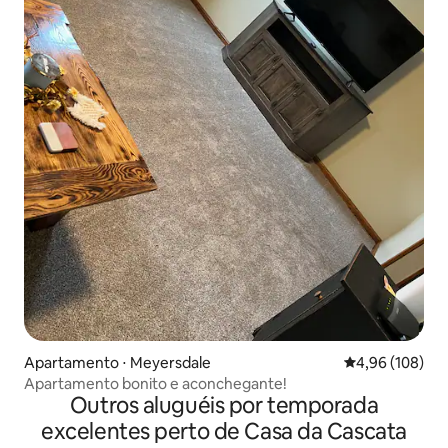
Apartamento ⋅ Meyersdale
4,96 de uma av
4,96 (108)
Apartamento bonito e aconchegante!
Outros aluguéis por temporada
excelentes perto de Casa da Cascata