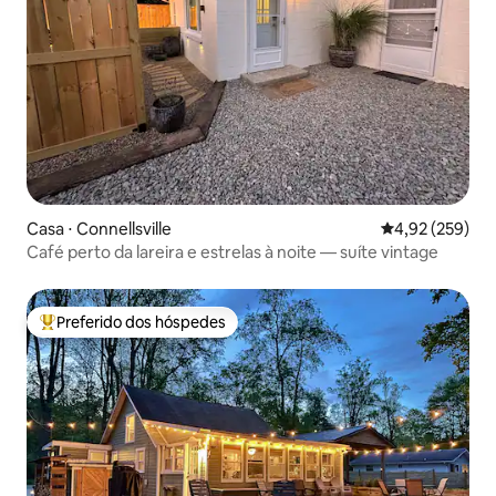
Casa ⋅ Connellsville
4,92 de uma av
4,92 (259)
Café perto da lareira e estrelas à noite — suíte vintage
Preferido dos hóspedes
Entre os melhores preferidos dos hóspedes