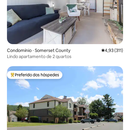
Condomínio ⋅ Somerset County
4,93 de uma av
4,93 (311)
Lindo apartamento de 2 quartos
Preferido dos hóspedes
Entre os melhores preferidos dos hóspedes