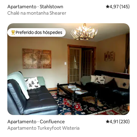
Apartamento ⋅ Stahlstown
4,97 de uma av
4,97 (145)
Chalé na montanha Shearer
Preferido dos hóspedes
Entre os melhores preferidos dos hóspedes
Apartamento ⋅ Confluence
4,91 de uma av
4,91 (230)
Apartamento Turkeyfoot Wisteria