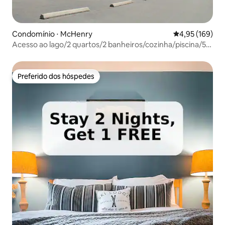
Condomínio ⋅ McHenry
4,95 de uma av
4,95 (169)
Acesso ao lago/2 quartos/2 banheiros/cozinha/piscina/5m
até Wisp
Preferido dos hóspedes
Preferido dos hóspedes