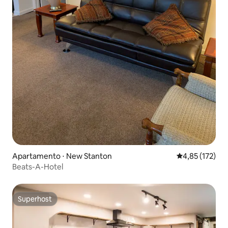
Apartamento ⋅ New Stanton
4,85 de uma av
4,85 (172)
Beats-A-Hotel
Superhost
Superhost