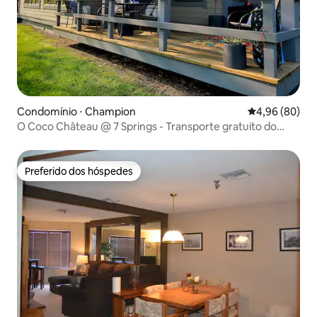
Condomínio ⋅ Champion
4,96 de uma av
4,96 (80)
O Coco Château @ 7 Springs - Transporte gratuito do
resort!
Preferido dos hóspedes
Preferido dos hóspedes