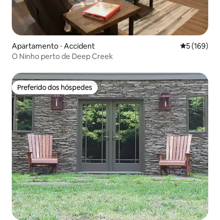
Apartamento ⋅ Accident
5 de uma av
5 (169)
O Ninho perto de Deep Creek
Preferido dos hóspedes
Preferido dos hóspedes