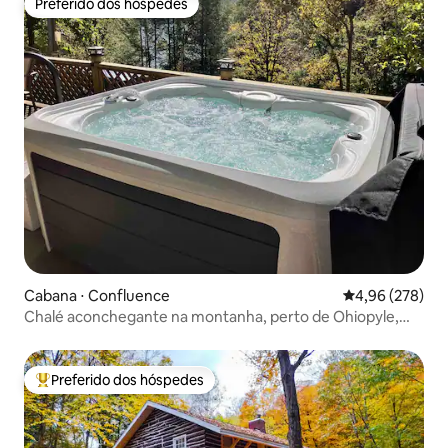
Preferido dos hóspedes
Preferido dos hóspedes
Cabana ⋅ Confluence
4,96 de uma ava
4,96 (278)
Chalé aconchegante na montanha, perto de Ohiopyle,
banheira de hidromassagem
Preferido dos hóspedes
Entre os melhores preferidos dos hóspedes