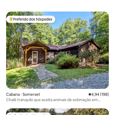
Preferido dos hóspedes
Entre os melhores preferidos dos hóspedes
Cabana ⋅ Somerset
4,94 de uma av
4,94 (198)
Chalé tranquilo que aceita animais de estimação em
Laurel Highlands