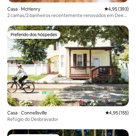
Casa ⋅ McHenry
4,95 de uma av
4,95 (393)
2 camas/2 banheiros recentemente renovados em Deep
Creek
Preferido dos hóspedes
Preferido dos hóspedes
Casa ⋅ Connellsville
4,95 de uma av
4,95 (155)
Refúgio do Desbravador