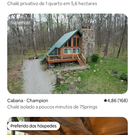
Chalé privativo de 1 quarto em 5,6 hectares
Superhost
Superhost
Cabana ⋅ Champion
4,86 de uma av
4,86 (168)
Chalé isolado a poucos minutos de 7Springs
Preferido dos hóspedes
Preferido dos hóspedes