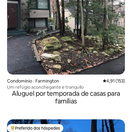
Condomínio ⋅ Farmington
4,91 de uma av
4,91 (153)
Um refúgio aconchegante e tranquilo
Aluguel por temporada de casas para
famílias
Preferido dos hóspedes
Entre os melhores preferidos dos hóspedes