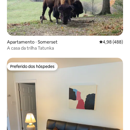
Apartamento ⋅ Somerset
4,98 de uma ava
4,98 (488)
A casa da trilha Tatunka
Preferido dos hóspedes
Preferido dos hóspedes