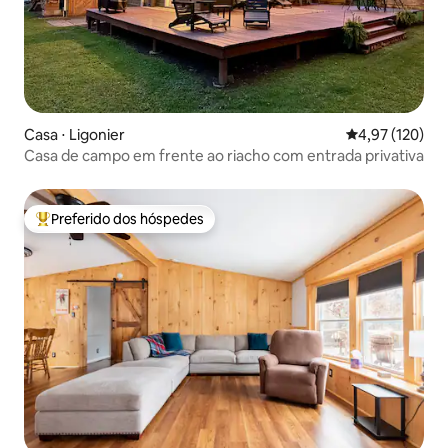
Casa ⋅ Ligonier
4,97 de uma av
4,97 (120)
Casa de campo em frente ao riacho com entrada privativa
Preferido dos hóspedes
Entre os melhores preferidos dos hóspedes