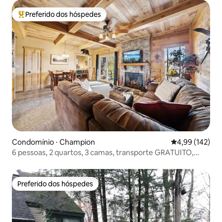
Preferido dos hóspedes
Entre os melhores preferidos dos hóspedes
Condomínio ⋅ Champion
4,99 de uma av
4,99 (142)
6 pessoas, 2 quartos, 3 camas, transporte GRATUITO,
piscina, banheira de hidromassagem
Preferido dos hóspedes
Preferido dos hóspedes