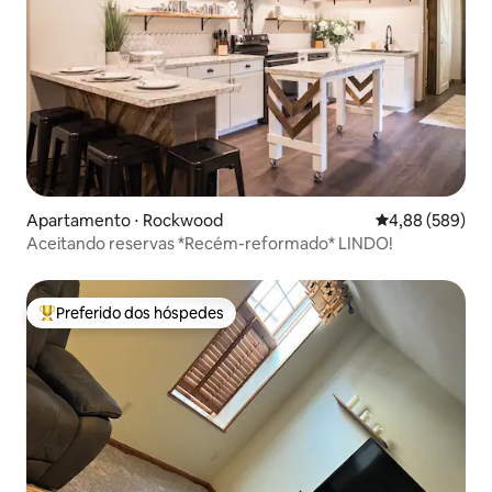
Apartamento ⋅ Rockwood
4,88 de uma ava
4,88 (589)
Aceitando reservas *Recém-reformado* LINDO!
Preferido dos hóspedes
Entre os melhores preferidos dos hóspedes