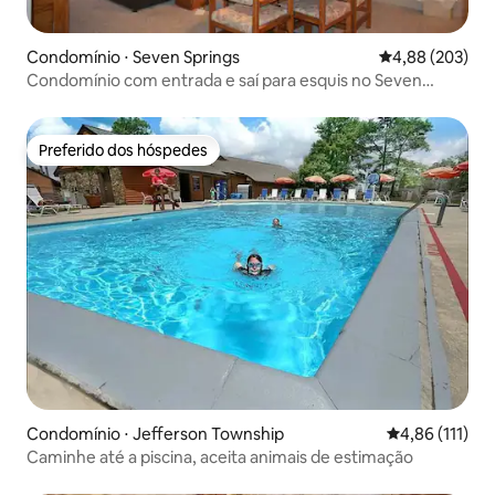
Condomínio ⋅ Seven Springs
4,88 de uma ava
4,88 (203)
Condomínio com entrada e saí para esquis no Seven
Springs Resort
Preferido dos hóspedes
Preferido dos hóspedes
Condomínio ⋅ Jefferson Township
4,86 de uma av
4,86 (111)
Caminhe até a piscina, aceita animais de estimação