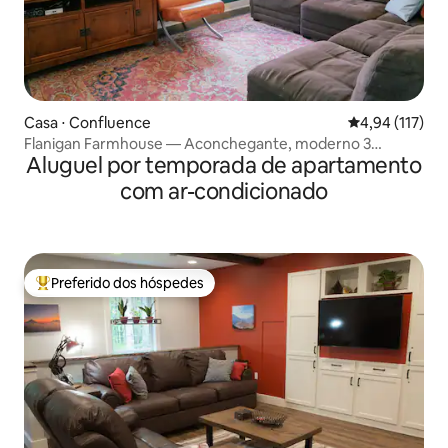
Casa ⋅ Confluence
4,94 de uma av
4,94 (117)
Flanigan Farmhouse — Aconchegante, moderno 3
Aluguel por temporada de apartamento
quartos em 4 acres
com ar-condicionado
Preferido dos hóspedes
Entre os melhores preferidos dos hóspedes