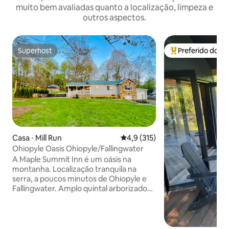
muito bem avaliadas quanto a localização, limpeza e
outros aspectos.
Superhost
Preferido dos 
Superhost
Entre os melhore
Casa ⋅ Mill Run
4,9 de uma avaliação média de 
4,9 (315)
Ohiopyle Oasis Ohiopyle/Fallingwater
A Maple Summit Inn é um oásis na
montanha. Localização tranquila na
serra, a poucos minutos de Ohiopyle e
Fallingwater. Amplo quintal arborizado
com varanda na frente e lareira externa.
Mais espaçoso do que parece. Aproveite
a banheira de hidromassagem para 6
pessoas, a lareira externa e a