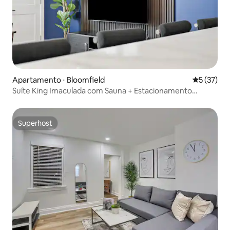
Apartamento ⋅ Bloomfield
5 de uma a
5 (37)
Suíte King Imaculada com Sauna + Estacionamento
Gratuito
Superhost
Superhost