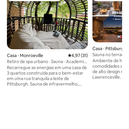
Casa ⋅ Pittsburgh
Sauna no terraço 
Casa ⋅ Monroeville
4,97 de uma avaliação média de
4,97 (31)
hidromassagem | S
Ambiente de hotel
Retiro de spa urbano · Sauna · Academia
comodidades de re
· Camas inteligentes · Piscina
Recarregue as energias em uma casa de
de alto design no 
3 quartos construída para o bem-estar
Lawrenceville. D
em uma rua tranquila a leste de
que você chega, 
Pittsburgh. Sauna de infravermelho,
impressiona, com 
piscina de imersão fria, cadeira de
privativo completo
massagem OSIM, terapia de luz
cadeira de massa
vermelha, academia em casa e deck de
imersão e chuveir
ioga. Durma profundamente nas camas
pode assistir à TV
inteligentes Eight Sleep com cortinas
na cobertura com
blackout. Mesa de bilhar e dardos,
hidromassagem e 
cozinha gourmet + café, Wi-Fi rápido.
barril e, em segui
Preparado para famílias: berço, cadeirão,