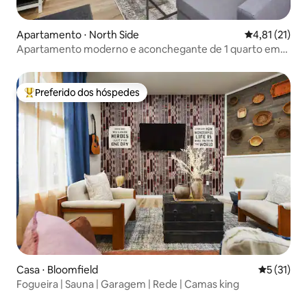
Apartamento ⋅ North Side
4,81 de uma a
4,81 (21)
Apartamento moderno e aconchegante de 1 quarto em
Pittsburgh com estacionamento gratuito
Preferido dos hóspedes
Entre os melhores preferidos dos hóspedes
Casa ⋅ Bloomfield
5 de uma a
5 (31)
Fogueira | Sauna | Garagem | Rede | Camas king