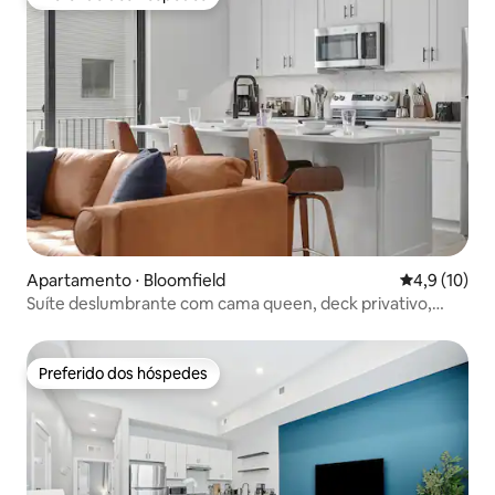
Preferido dos hóspedes
Apartamento ⋅ Bloomfield
4,9 de uma a
4,9 (10)
Suíte deslumbrante com cama queen, deck privativo,
academia e sauna
Preferido dos hóspedes
Preferido dos hóspedes