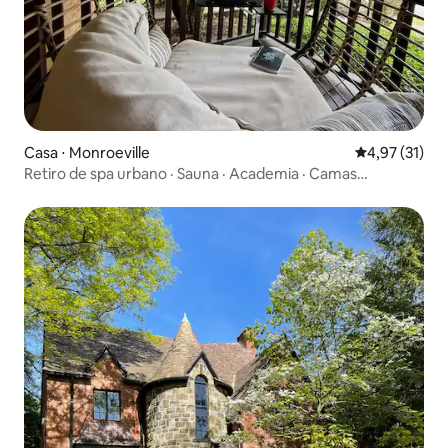
Casa ⋅ Monroeville
4,97 de uma a
4,97 (31)
Retiro de spa urbano · Sauna · Academia · Camas
inteligentes · Piscina