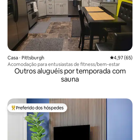
Casa ⋅ Pittsburgh
4,97 de uma a
4,97 (65)
Acomodação para entusiastas de fitness/bem-estar
Outros aluguéis por temporada com
sauna
Preferido dos hóspedes
Entre os melhores preferidos dos hóspedes