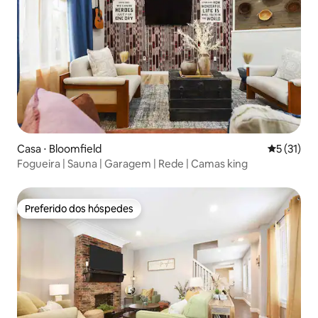
Casa ⋅ Bloomfield
5 de uma a
5 (31)
Fogueira | Sauna | Garagem | Rede | Camas king
Preferido dos hóspedes
Preferido dos hóspedes