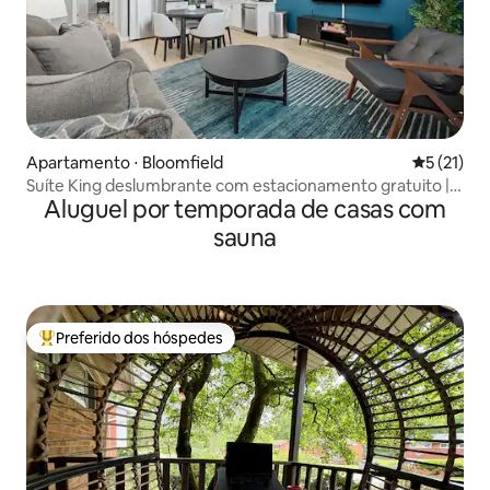
Apartamento ⋅ Bloomfield
5 de uma a
5 (21)
Suíte King deslumbrante com estacionamento gratuito |
Aluguel por temporada de casas com
Sauna| ADA
sauna
Preferido dos hóspedes
Entre os melhores preferidos dos hóspedes