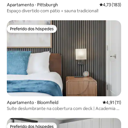
Apartamento ⋅ Pittsburgh
4,73 de uma av
4,73 (183)
Espaço divertido com pátio + sauna tradicional!
Preferido dos hóspedes
Preferido dos hóspedes
Apartamento ⋅ Bloomfield
4,91 de uma a
4,91 (11)
Suíte deslumbrante na cobertura com deck | Academia +
sauna
Preferido dos hóspedes