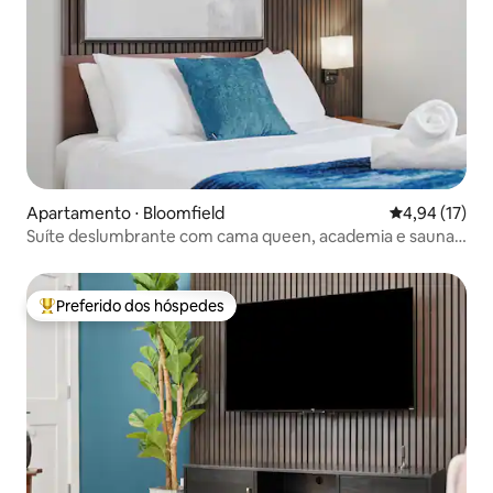
Apartamento ⋅ Bloomfield
4,94 de uma a
4,94 (17)
Suíte deslumbrante com cama queen, academia e sauna |
Estacionamento gratuito
Preferido dos hóspedes
Entre os melhores preferidos dos hóspedes