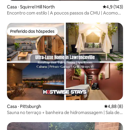
Casa ⋅ Squirrel Hill North
4,9 de uma av
4,9 (143)
Encontro com estilo | A poucos passos da CMU | Acomoda
13 pessoas
Preferido dos hóspedes
Preferido dos hóspedes
Casa ⋅ Pittsburgh
4,88 de uma 
4,88 (8)
Sauna no terraço + banheira de hidromassagem | Sala de
spa | Cabana!