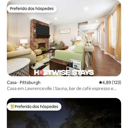
Preferido dos hóspedes
Preferido dos hóspedes
Casa ⋅ Pittsburgh
4,89 de uma av
4,89 (123)
Casa em Lawrenceville | Sauna, bar de café espresso e
banheira
Preferido dos hóspedes
Entre os melhores preferidos dos hóspedes