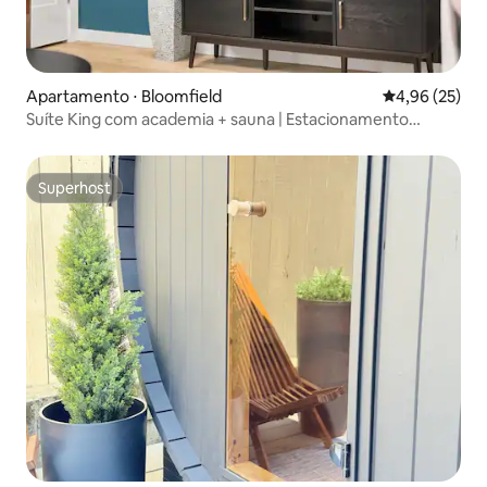
Apartamento ⋅ Bloomfield
4,96 de uma a
4,96 (25)
Suíte King com academia + sauna | Estacionamento
gratuito | ADA
Superhost
Superhost