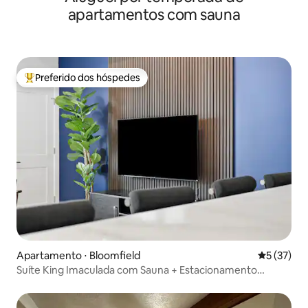
apartamentos com sauna
Preferido dos hóspedes
Entre os melhores preferidos dos hóspedes
Apartamento ⋅ Bloomfield
5 de uma a
5 (37)
Suíte King Imaculada com Sauna + Estacionamento
Gratuito