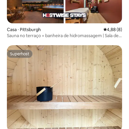
Casa ⋅ Pittsburgh
4,88 de uma 
4,88 (8)
Sauna no terraço + banheira de hidromassagem | Sala de
spa | Cabana!
Superhost
Superhost