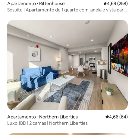
Apartamento ⋅ Rittenhouse
4,69 de uma ava
4,69 (258)
Sosuite | Apartamento de 1 quarto com janela e vista para
a baía, lavanderia, escrivaninha
Apartamento ⋅ Northern Liberties
4,66 de uma av
4,66 (64)
Luxo 1BD | 2 camas | Northern Liberties