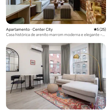
Apartamento ⋅ Center City
5 de uma a
5 (25)
Casa histórica de arenito marrom moderna e elegante –
Acomoda 10 pessoas