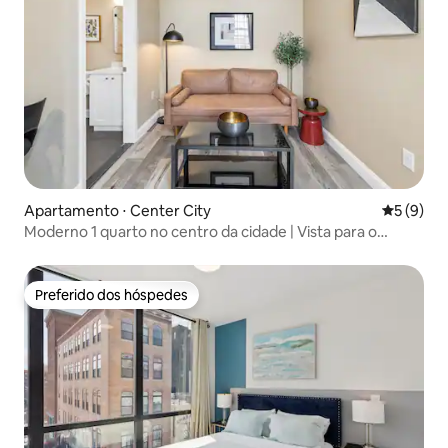
Apartamento ⋅ Center City
5 de uma 
5 (9)
Moderno 1 quarto no centro da cidade | Vista para o
horizonte | 53
Preferido dos hóspedes
Preferido dos hóspedes