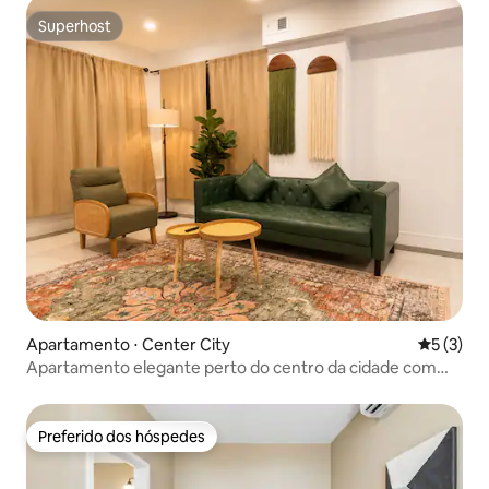
Superhost
Superhost
Apartamento ⋅ Center City
5 de uma 
5 (3)
Apartamento elegante perto do centro da cidade com
estacionamento gratuito
Preferido dos hóspedes
Preferido dos hóspedes