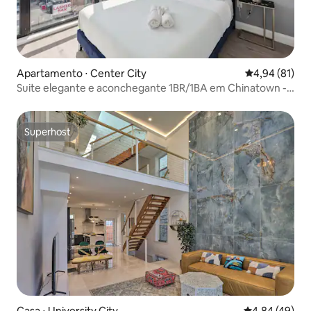
Apartamento ⋅ Center City
4,94 de uma a
4,94 (81)
Suite elegante e aconchegante 1BR/1BA em Chinatown -
10
Superhost
Superhost
Casa ⋅ University City
4,84 de uma a
4,84 (49)