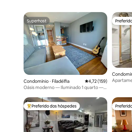
Superhost
Preferid
Superhost
Preferid
Condomínio
Apartame
Condomínio ⋅ Filadélfia
4,72 de uma avaliação m
4,72 (159)
chique em
Oásis moderno — Iluminado 1 quarto —
Rittenhouse Square
Preferido dos hóspedes
Preferid
Entre os melhores preferidos dos hóspedes
Preferid