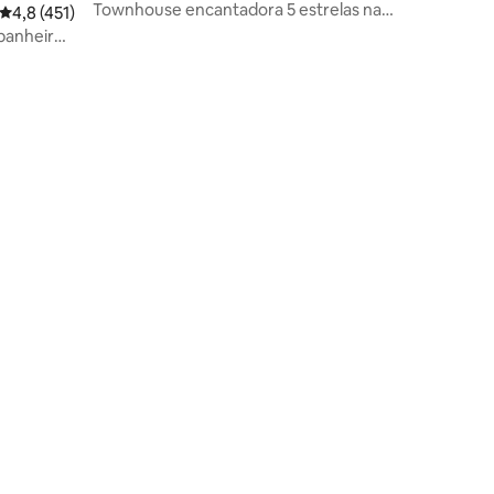
Townhouse encantadora 5 estrelas na
4,8 de uma avaliação média de 5, 451 avaliações
4,8 (451)
Filadélfia, na área dos museus
 banheiros
ções