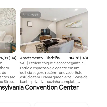
Apartamen
Superhost
Preferi
os hóspedes
Superhost
Preferi
Loft Read
Com o ho
alcance, 
este apa
vistas ins
recanto 
manhã e 
para você
Localiza
ções
,99 de uma avaliação média de 5, 114 avaliações
4,99 (114)
Apartamento ⋅ Filadélfia
4,78 de uma avaliação 
4,78 (143)
de Conve
em
SAL | Estúdio chique e aconchegante no
Terminal 
centro da cidade - 9
rthern
Estúdio espaçoso e elegante em um
Parque d
s de
edifício seguro recém-renovado. Este
Constitu
antes são
estúdio tem 1 cama queen-size, 1 casa de
American
banho privativa, cozinha completa,
Ferroviár
nsylvania Convention Center
a
acesso Wi-Fi e ar condicionado.
poucos pa
uer
Localizado na N Broad St & Callowhill St,
. 5
apenas a dois quarteirões da Câmara
elha e 10
Municipal de Filadélfia e a três
da
quarteirões do Centro de Convenções