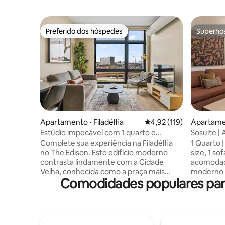
Preferido dos hóspedes
Superho
Preferido dos hóspedes
Superho
Apartamento ⋅ Filadélfia
4,92 de uma avaliação m
4,92 (119)
Apartamen
Estúdio impecável com 1 quarto e
Sosuite |
terraço|Cidade histórica|Vista premium
deck no t
Complete sua experiência na Filadélfia
1 Quarto 
no The Edison. Este edifício moderno
size, 1 sofá-cama) 
contrasta lindamente com a Cidade
acomodaç
Velha, conhecida como a praça mais
moderno n
Comodidades populares para
histórica do país. Caminhe até os
para viag
melhores restaurantes, lojas,
ou estadia
Independence Hall, Liberty Bell, Race
encontrar
Street Pier e muito mais! Apenas 10
confortáv
minutos de Uber para os jogos Eagles,
refeições