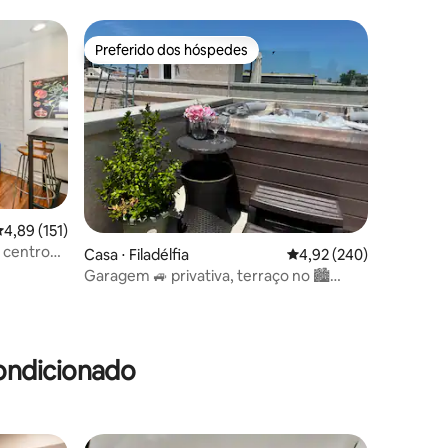
Preferido dos hóspedes
Preferido dos hóspedes
,89 de uma avaliação média de 5, 151 avaliações
4,89 (151)
ções
o centro
Casa ⋅ Filadélfia
4,92 de uma avaliação m
4,92 (240)
essoas!
Garagem 🚙 privativa, terraço no 🏙
centro da cidade com 🔥banheira de
hidromassagem
ondicionado