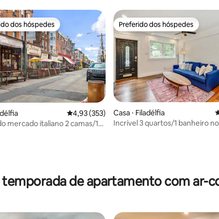
rido dos hóspedes
Preferido dos hóspedes
 melhores preferidos dos hóspedes
Preferido dos hóspedes
Casa ⋅ Filadélfia
4
délfia
4,93 de uma avaliação média de 5, 353 avalia
4,93 (353)
Incrível 3 quartos/1 banheiro n
o mercado italiano 2 camas/1
da cidade com terraço para 6 p
média de 5, 16 avaliações
r temporada de apartamento com ar-c