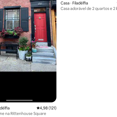
Casa ⋅ Filadélfia
Casa adorável de 2 quartos e 2
Anfitrião local
délfia
4,98 de uma avaliação média de 5, 121 avalia
4,98 (121)
ne na Rittenhouse Square