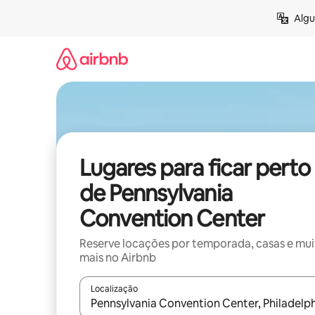
Pular
Algu
para
o
conteúdo
Lugares para ficar perto
de Pennsylvania
Convention Center
Reserve locações por temporada, casas e mu
mais no Airbnb
Localização
Quando os resultados estiverem disponíveis, expl