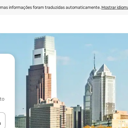
mas informações foram traduzidas automaticamente. 
Mostrar idioma
ito
ore-os usando as seta para cima e para baixo do teclado ou tocando e