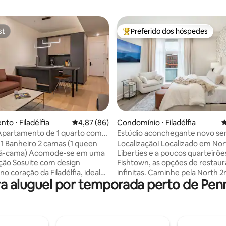
st
Preferido dos hóspedes
st
Entre os melhores preferidos d
édia de 5, 119 avaliações
to ⋅ Filadélfia
4,87 de uma avaliação média de 5, 86 avalia
4,87 (86)
Condomínio ⋅ Filadélfia
4
 Apartamento de 1 quarto com
Estúdio aconchegante novo s
elhado, academia, lavanderia
bibliotecas
| 1 Banheiro 2 camas (1 queen
Localização! Localizado em No
Acomode-se em uma
Liberties e a poucos quarteirõe
ão Sosuite com design
Fishtown, as opções de restaur
o coração da Filadélfia, ideal
infinitas. Caminhe pela North 2nd Street
 aluguel por temporada perto de Pen
ens de trabalho, fins de semana
ou até a Frankford Avenue par
s mais longas. No interior, você
encontrar praticamente qualq
á uma área de estar
cozinha que você possa imaginar
el, uma cozinha completa para
minutos de carro até a Cidade V
 fáceis em casa e lavanderia na
minutos de carro até o Centro 