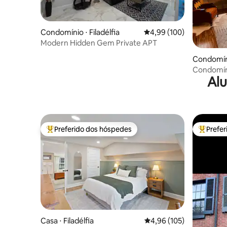
Condomínio ⋅ Filadélfia
4,99 de uma avaliação m
4,99 (100)
Modern Hidden Gem Private APT
Condomínio
Condomín
Alu
badalado
Preferido dos hóspedes
Prefe
Entre os melhores preferidos dos hóspedes
Entre os
Casa ⋅ Filadélfia
4,96 de uma avaliação m
4,96 (105)