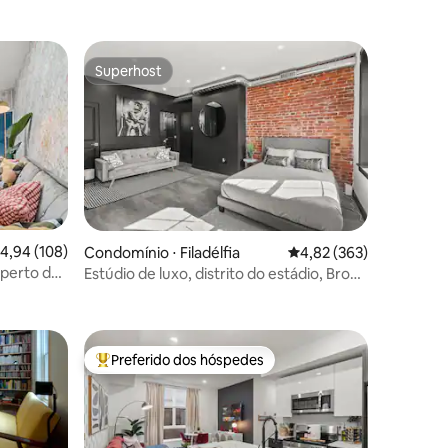
Superhost
Superhost
ções
,94 de uma avaliação média de 5, 108 avaliações
4,94 (108)
Condomínio ⋅ Filadélfia
4,82 de uma avaliação 
4,82 (363)
 perto do
Estúdio de luxo, distrito do estádio, Broad
Street Line
Preferido dos hóspedes
os hóspedes
Entre os melhores preferidos dos hóspedes