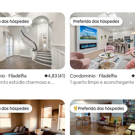
o dos hóspedes
Preferido dos hóspedes
o dos hóspedes
Preferido dos hóspedes
 ⋅ Filadélfia
4,83 de uma avaliação média de 5, 41 avalia
4,83 (41)
Condomínio ⋅ Filadélfia
4
nto estúdio charmoso e
1 quarto limpo e aconchegante
édia de 5, 159 avaliações
 Rittenhouse + lavanderia
Liberty Bell e da orla do rio
o dos hóspedes
Preferido dos hóspedes
o dos hóspedes
Entre os melhores preferidos d