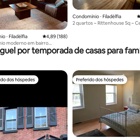
Condomínio ⋅ Filadélfia
4
édia de 5, 100 avaliações
2 quartos ~ Rittenhouse Sq ~ C
Filadélfia!
 ⋅ Filadélfia
4,89 de uma avaliação média de 5, 188 avalia
4,89 (188)
io moderno em bairro
guel por temporada de casas para famí
rido dos hóspedes
Preferido dos hóspedes
 melhores preferidos dos hóspedes
Preferido dos hóspedes
édia de 5, 105 avaliações