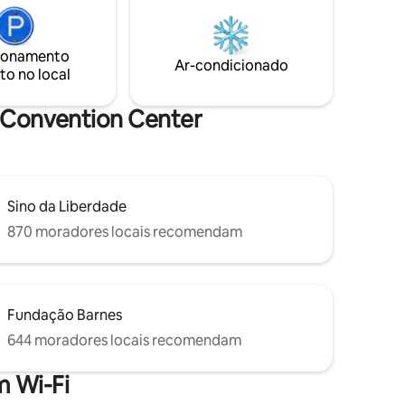
de Filadélfia. Apenas a um quarteirão da
 de carro
estação de metrô e a poucos quarteirões
da estação de trem. A uma curta
ionamento
om uma
caminhada de Whole Foods Market,
Ar-condicionado
to no local
e,
Reading Terminal Market, Chinatown,
mpleto,
Museu de Arte, Logan Square e
a
Rittenhouse Square.
a Convention Center
Sino da Liberdade
870 moradores locais recomendam
Fundação Barnes
644 moradores locais recomendam
 Wi-Fi