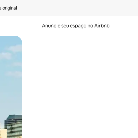
 original
Anuncie seu espaço no Airbnb
 deslizando o dedo na tela.