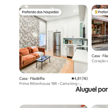
Preferido dos hóspedes
Prefe
Preferido dos hóspedes
Entre os
Casa ⋅ Fila
Coração d
banheiro
Casa ⋅ Filadélfia
4,81 de uma avaliação 
4,81 (16)
Prime Rittenhouse 1BR • Cama king •
Aluguel po
Caminhe por toda parte