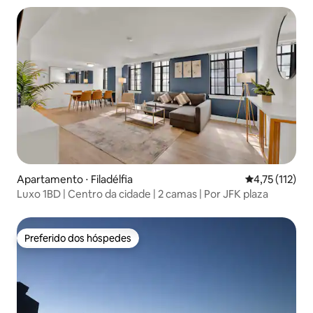
Apartamento ⋅ Filadélfia
4,75 de uma av
4,75 (112)
Luxo 1BD | Centro da cidade | 2 camas | Por JFK plaza
Preferido dos hóspedes
Preferido dos hóspedes