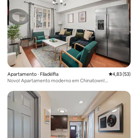
Apartamento ⋅ Filadélfia
4,83 de uma a
4,83 (53)
Novo! Apartamento moderno em Chinatown!
Estacionamento disponível!