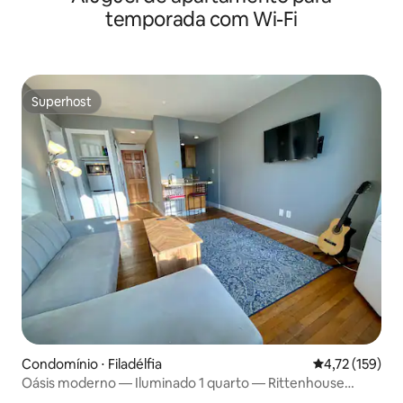
temporada com Wi-Fi
Superhost
Superhost
Condomínio ⋅ Filadélfia
4,72 de uma av
4,72 (159)
Oásis moderno — Iluminado 1 quarto — Rittenhouse
Square