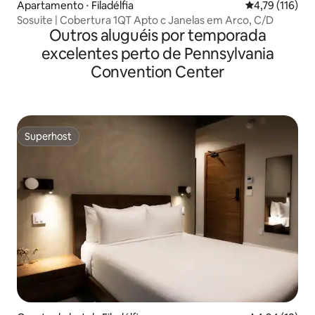
Apartamento ⋅ Filadélfia
4,79 de uma av
4,79 (116)
Sosuite | Cobertura 1QT Apto c Janelas em Arco, C/D
Outros aluguéis por temporada
excelentes perto de Pennsylvania
Convention Center
Superhost
Superhost