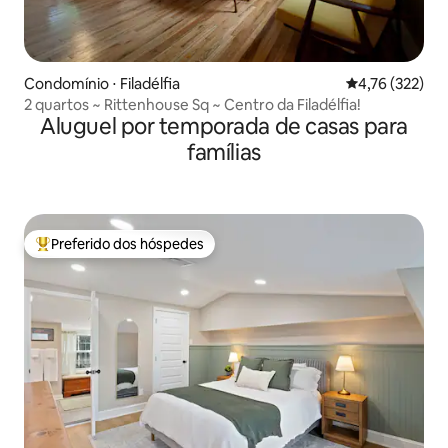
Condomínio ⋅ Filadélfia
4,76 de uma av
4,76 (322)
2 quartos ~ Rittenhouse Sq ~ Centro da Filadélfia!
Aluguel por temporada de casas para
famílias
Preferido dos hóspedes
Entre os melhores preferidos dos hóspedes