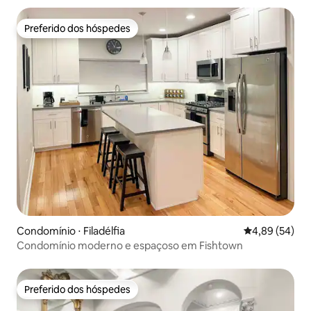
Preferido dos hóspedes
Preferido dos hóspedes
Condomínio ⋅ Filadélfia
4,89 de uma a
4,89 (54)
Condomínio moderno e espaçoso em Fishtown
Preferido dos hóspedes
Preferido dos hóspedes