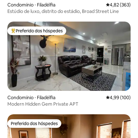
Condomínio ⋅ Filadélfia
4,82 de uma av
4,82 (363)
Estúdio de luxo, distrito do estádio, Broad Street Line
Preferido dos hóspedes
Entre os melhores preferidos dos hóspedes
Condomínio ⋅ Filadélfia
4,99 de uma av
4,99 (100)
Modern Hidden Gem Private APT
Preferido dos hóspedes
Preferido dos hóspedes