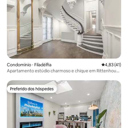
Condomínio ⋅ Filadélfia
4,83 de uma a
4,83 (41)
Apartamento estúdio charmoso e chique em Rittenhouse
+ lavanderia
Preferido dos hóspedes
Preferido dos hóspedes