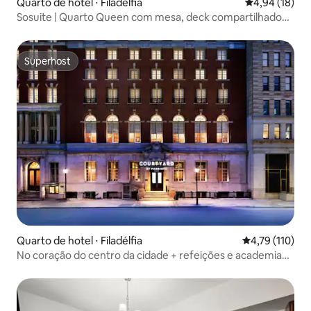
Quarto de hotel ⋅ Filadélfia
4,94 de uma a
4,94 (18)
Sosuite | Quarto Queen com mesa, deck compartilhado
no terraço
Superhost
Superhost
Quarto de hotel ⋅ Filadélfia
4,79 de uma av
4,79 (110)
No coração do centro da cidade + refeições e academia
no local