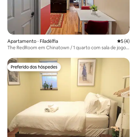
Apartamento ⋅ Filadélfia
5 de uma 
5 (4)
The RedRoom em Chinatown / 1 quarto com sala de jogos
compartilhada
Preferido dos hóspedes
Preferido dos hóspedes