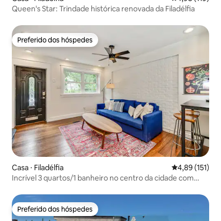
Queen's Star: Trindade histórica renovada da Filadélfia
Preferido dos hóspedes
Preferido dos hóspedes
Casa ⋅ Filadélfia
4,89 de uma av
4,89 (151)
Incrível 3 quartos/1 banheiro no centro da cidade com
terraço para 6 pessoas!
Preferido dos hóspedes
Preferido dos hóspedes