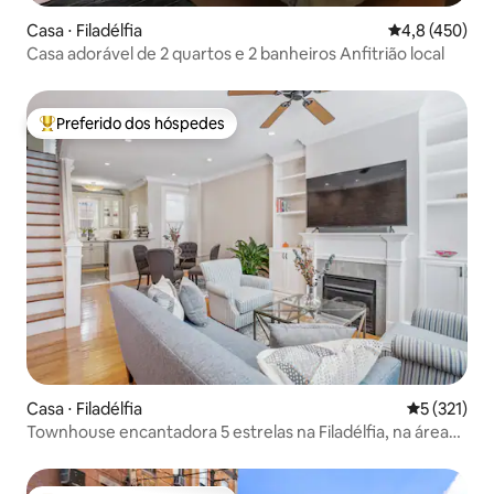
Casa ⋅ Filadélfia
4,8 de uma av
4,8 (450)
Casa adorável de 2 quartos e 2 banheiros Anfitrião local
Preferido dos hóspedes
Entre os melhores preferidos dos hóspedes
Casa ⋅ Filadélfia
5 de uma av
5 (321)
Townhouse encantadora 5 estrelas na Filadélfia, na área
dos museus