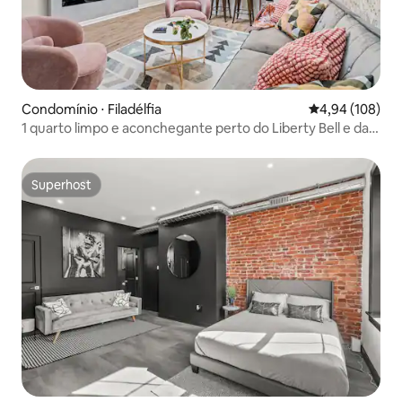
Condomínio ⋅ Filadélfia
4,94 de uma av
4,94 (108)
1 quarto limpo e aconchegante perto do Liberty Bell e da
orla do rio
Superhost
Superhost