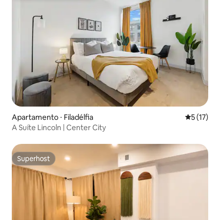
Apartamento ⋅ Filadélfia
5 de uma a
5 (17)
A Suíte Lincoln | Center City
Superhost
Superhost