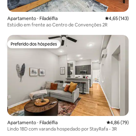
Apartamento ⋅ Filadélfia
4,65 de uma av
4,65 (143)
Estúdio em frente ao Centro de Convenções 2R
Preferido dos hóspedes
Preferido dos hóspedes
Apartamento ⋅ Filadélfia
4,86 de uma a
4,86 (79)
Lindo 1BD com varanda hospedado por StayRafa - 3R