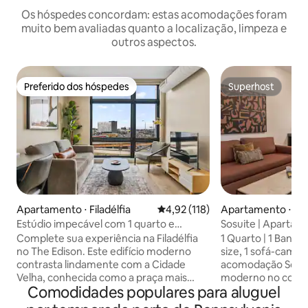
Os hóspedes concordam: estas acomodações foram
muito bem avaliadas quanto a localização, limpeza e
outros aspectos.
Preferido dos hóspedes
Superhost
Preferido dos hóspedes
Superhost
Apartamento ⋅ Filadélfia
4,92 de uma avaliação média de 
4,92 (118)
Apartamento ⋅ Fila
Estúdio impecável com 1 quarto e
Sosuite | Apartam
terraço|Cidade histórica|Vista premium
deck no telhado, 
Complete sua experiência na Filadélfia
1 Quarto | 1 Banhe
no The Edison. Este edifício moderno
size, 1 sofá-cama) Acomode-se em uma
contrasta lindamente com a Cidade
acomodação Sosui
Velha, conhecida como a praça mais
moderno no coração
Comodidades populares para aluguel
histórica do país. Caminhe até os
para viagens de tr
melhores restaurantes, lojas,
ou estadias mais lo