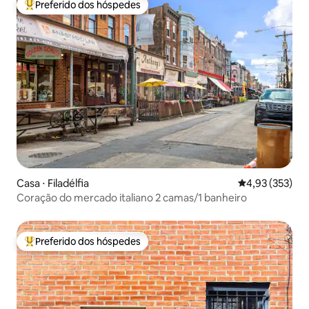
Preferido dos hóspedes
Entre os melhores preferidos dos hóspedes
Casa ⋅ Filadélfia
4,93 de uma av
4,93 (353)
Coração do mercado italiano 2 camas/1 banheiro
Preferido dos hóspedes
Entre os melhores preferidos dos hóspedes