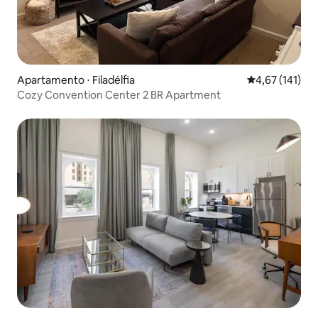
Apartamento ⋅ Filadélfia
4,67 de uma av
4,67 (141)
Cozy Convention Center 2 BR Apartment