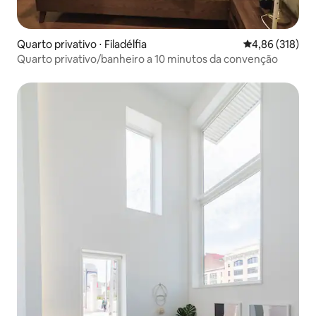
Quarto privativo ⋅ Filadélfia
4,86 de uma av
4,86 (318)
Quarto privativo/banheiro a 10 minutos da convenção