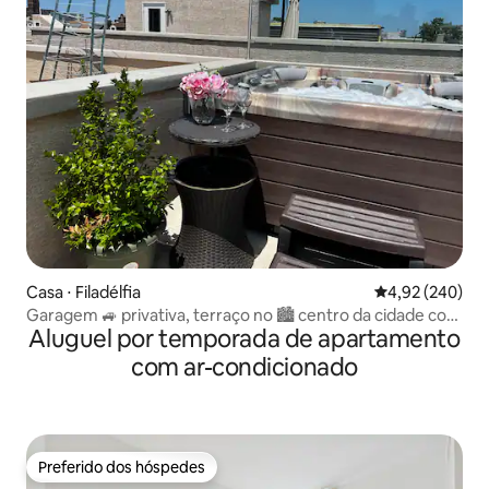
Casa ⋅ Filadélfia
4,92 de uma ava
4,92 (240)
Garagem 🚙 privativa, terraço no 🏙 centro da cidade com
Aluguel por temporada de apartamento
🔥banheira de hidromassagem
com ar-condicionado
Preferido dos hóspedes
Preferido dos hóspedes