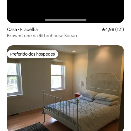
Casa ⋅ Filadélfia
4,98 de uma av
4,98 (121)
Brownstone na Rittenhouse Square
Preferido dos hóspedes
Preferido dos hóspedes