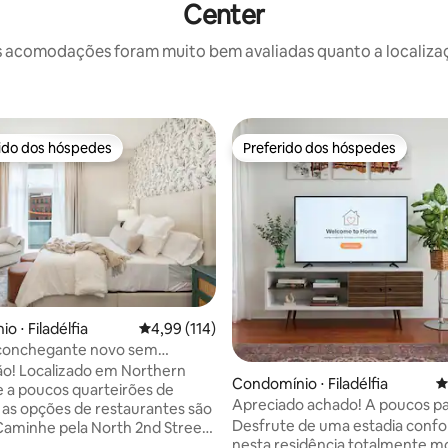
Center
 acomodações foram muito bem avaliadas quanto a localizaçã
rido dos hóspedes
Preferido dos hóspedes
 melhores preferidos dos hóspedes
Preferido dos hóspedes
édia de 5, 137 avaliações
 ⋅ Filadélfia
4,99 de uma avaliação média de 5, 114 avalia
4,99 (114)
aconchegante novo sem
s
ão! Localizado em Northern
Condomínio ⋅ Filadélfia
4
 e a poucos quarteirões de
Apreciado achado! A poucos p
 as opções de restaurantes são
The Met com estacionamento i
Desfrute de uma estadia confo
nesta residência totalmente mo
Frankford Avenue para