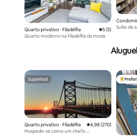
Condomínio
Suíte de
Quarto privativo ⋅ Filadélfia
5 de uma avaliação
5 (5)
iluminado
Quarto moderno na Filadélfia da moda
Alugue
Superhost
Prefe
Superhost
Entre os
Quarto privativo ⋅ Filadélfia
4,98 de uma avaliação m
4,98 (270)
Hospede-se como um chefe:
cobertura/vistas/CC + estacionamento