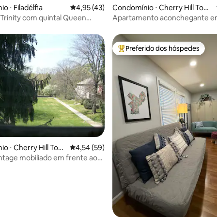
 ⋅ Filadélfia
4,95 de uma avaliação média de 5, 43 avalia
4,95 (43)
Condomínio ⋅ Cherry Hill Tow
nship
 Trinity com quintal Queen
Apartamento aconchegante 
localização privilegiada
Preferido dos hóspedes
Entre os melhores preferidos d
média de 5, 35 avaliações
o ⋅ Cherry Hill Tow
4,54 de uma avaliação média de 5, 59 avalia
4,54 (59)
ntage mobiliado em frente ao