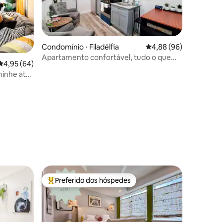
Condomínio ⋅ Filadélfia
4,88 de uma avaliação 
4,88 (96)
Apartamento confortável, tudo o que
ções
4,95 de uma avaliação média de 5, 64 avaliações
4,95 (64)
você precisa
minhe até
Preferido dos hóspedes
Entre os melhores preferidos dos hóspedes