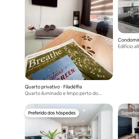
Condomínio
Edifício a
Fishtown 
Quarto privativo ⋅ Filadélfia
Quarto iluminado e limpo perto do
centro da cidade de Filadélfia
Preferido dos hóspedes
Superho
Preferido dos hóspedes
Superho