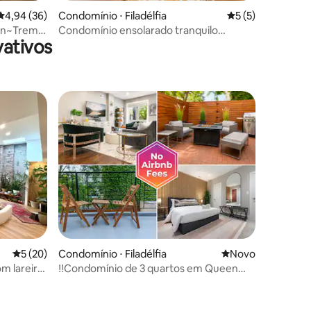
4,94 de uma avaliação média de 5, 36 avaliações
4,94 (36)
Condomínio ⋅ Filadélfia
5 de uma avaliaçã
5 (5)
in~Trem a
Condomínio ensolarado tranquilo
ativos
(minutos de museus e residentes)
os hóspedes
ções
5 de uma avaliação média de 5, 20 avaliações
5 (20)
Condomínio ⋅ Filadélfia
Novo lugar para fi
Novo
 lareira
‼️Condomínio de 3 quartos em Queen
Village perto do Italian Market