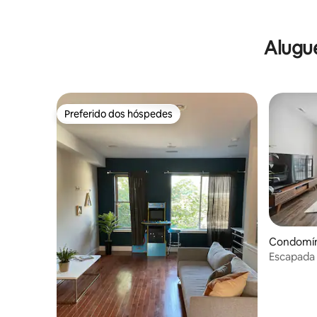
Alugu
Preferido dos hóspedes
Preferido dos hóspedes
Condomínio
Escapada 
quartos/
estacion