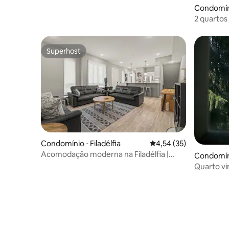
Condomínio
gratuito
2 quartos
Village
Superhost
Superhost
Condomínio ⋅ Filadélfia
4,54 de uma avaliação 
4,54 (35)
Acomodação moderna na Filadélfia |
Condomíni
Estacionamento na garagem perto de
nship
Quarto vi
estádios
parque