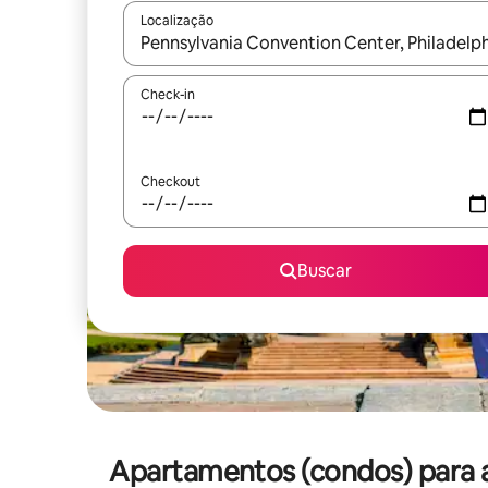
Localização
Quando os resultados estiverem disponíveis, expl
Check-in
Checkout
Buscar
Apartamentos (condos) para a