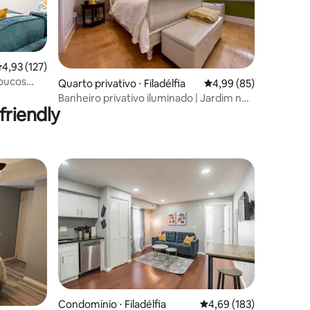
ções
,93 de uma avaliação média de 5, 127 avaliações
4,93 (127)
poucos
Quarto privativo ⋅ Filadélfia
4,99 de uma avaliação
4,99 (85)
 d'água*
Banheiro privativo iluminado | Jardim no
riendly
terraço | Com um GATO!
Condomínio ⋅ Filadélfia
4,69 de uma avaliação 
4,69 (183)