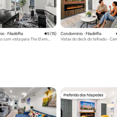
 ⋅ Filadélfia
5 de uma avaliação média de 5, 15 avalia
5 (15)
Condomínio ⋅ Filadélfia
lto com vista para The El em
Vistas do deck do telhado - Ca
- Cama king
a ação - Limpo como cristal
st
Preferido dos hóspedes
st
Preferido dos hóspedes