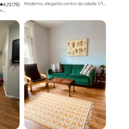
Moderno, elegante centro da cidade 1/1
ções
4,72 de uma avaliação média de 5, 75 avaliações
4,72 (75)
Localização perfeita!
em
os hóspedes
ções