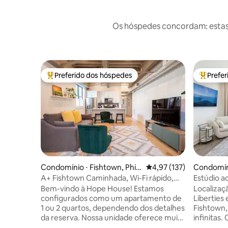
Os hóspedes concordam: estas
Preferido dos hóspedes
Prefe
Entre os melhores preferidos dos hóspedes
Entre os
Condomínio ⋅ Fishtown, Phila
4,97 de uma avaliação m
4,97 (137)
Condomínio
delphia
A+ Fishtown Caminhada, Wi-Fi rápido,
Estúdio 
espaçoso!
biblioteca
Bem-vindo à Hope House! Estamos
Localizaç
configurados como um apartamento de
Liberties
1 ou 2 quartos, dependendo dos detalhes
Fishtown,
da reserva. Nossa unidade oferece muita
infinitas. Caminhe pela North 2nd Street
luz e está no térreo para que você não
ou até a 