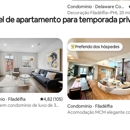
Condomínio ⋅ Delaware Coun
ty
Decoração Filadélfia~PHL 20 m
el de apartamento para temporada priv
2 quadras~Cidade 20 min
Preferido dos hóspedes
Entre os melhores preferidos d
 ⋅ Filadélfia
4,82 de uma avaliação média de 5, 105 avalia
4,82 (105)
em condomínio de luxo de 3
Condomínio ⋅ Filadélfia
3 banheiros com
Acomodação MCM elegante com
amento
e espaço para conversas