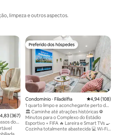
o, limpeza e outros aspectos.
Condomíni
Preferido dos hóspedes
Superho
Preferido dos hóspedes
Superho
Elegante,
lavadora
Um condo
turístico
com um es
localiza
City. Per
viajantes
moderna
até 7 hós
um espaço
ções
Condomínio ⋅ Filadélfia
4,94 de uma avaliação 
4,94 (108)
acesso a tr
1 quarto limpo e aconchegante perto do
de uma c
Liberty Bell e da orla do rio
🏛️ Caminhe até atrações históricas ⚽
lavanderi
,83 de uma avaliação média de 5, 367 avaliações
4,83 (367)
Minutos para o Complexo do Estádio
para uma 
assos do
Esportivo + FIFA 🔥 Lareira e Smart TVs 🍳
estresse
ncluído
rtável
Cozinha totalmente abastecida 💻 Wi-Fi
conectad
biliada
rápido Vivencie o charme histórico e o
e das prin