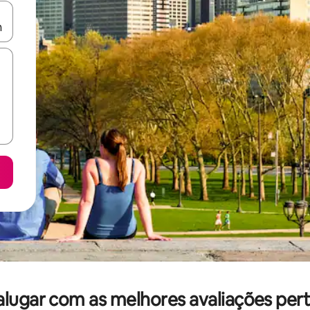
ore-os usando as seta para cima e para baixo do teclado ou tocando e
lugar com as melhores avaliações per