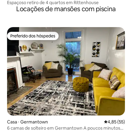
Espaçoso retiro de 4 quartos em Rittenhouse
Locações de mansões com piscina
Preferido dos hóspedes
Preferido dos hóspedes
Casa ⋅ Germantown
4,85 de uma a
4,85 (55)
6 camas de solteiro em Germantown A poucos minutos