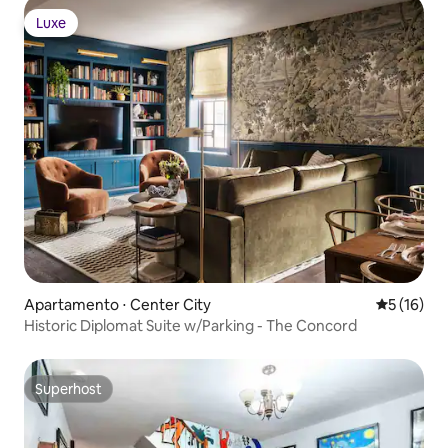
Luxe
Luxe
Apartamento ⋅ Center City
5 de uma a
5 (16)
Historic Diplomat Suite w/Parking - The Concord
Superhost
Superhost