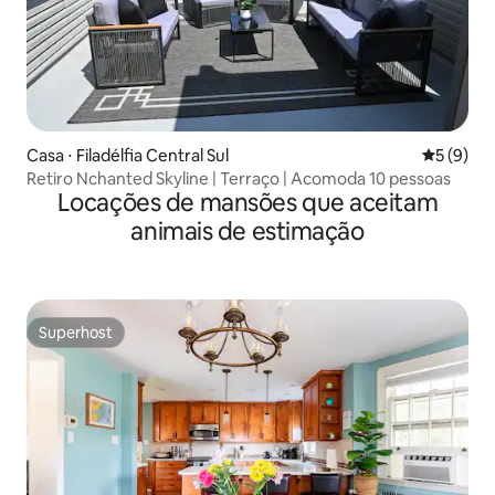
Casa ⋅ Filadélfia Central Sul
5 de uma 
5 (9)
Retiro Nchanted Skyline | Terraço | Acomoda 10 pessoas
Locações de mansões que aceitam
animais de estimação
Superhost
Superhost