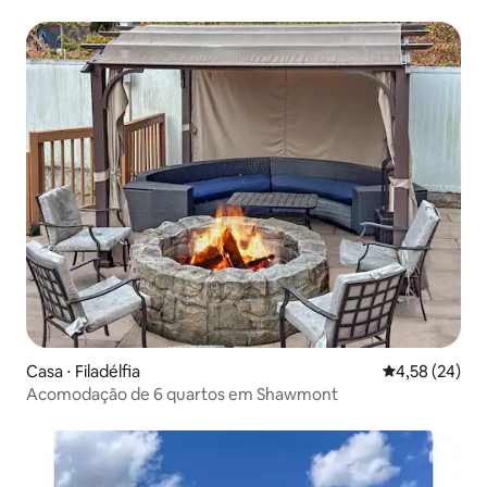
de Chestnut Hill
Casa ⋅ Filadélfia
4,58 de uma a
4,58 (24)
Acomodação de 6 quartos em Shawmont