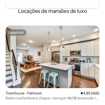
Locações de mansões de luxo
Superhost
Superhost
Townhouse ⋅ Fishtown
4,85 de uma av
4,85 (468)
Retiro confortável e chique + terraço! 4B/3B Acomoda 10
pessoas!