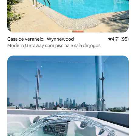
Casa de veraneio ⋅ Wynnewood
4,71 de uma a
4,71 (95)
Modern Getaway com piscina e sala de jogos