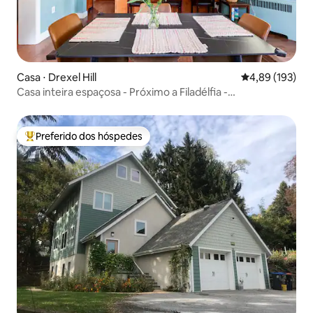
Casa ⋅ Drexel Hill
4,89 de uma av
4,89 (193)
Casa inteira espaçosa - Próximo a Filadélfia -
Estacionamento gratuito
Preferido dos hóspedes
Entre os melhores preferidos dos hóspedes