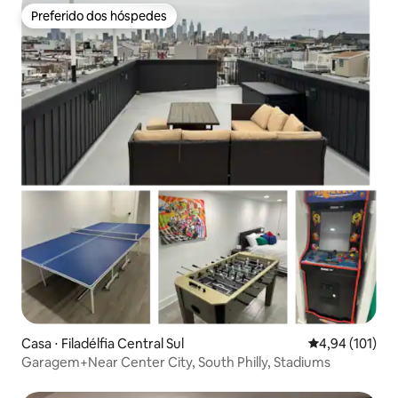
Preferido dos hóspedes
Preferido dos hóspedes
Casa ⋅ Filadélfia Central Sul
4,94 de uma av
4,94 (101)
Garagem+Near Center City, South Philly, Stadiums