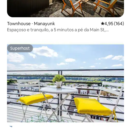
Townhouse ⋅ Manayunk
4,95 de uma av
4,95 (164)
Espaçoso e tranquilo, a 5 minutos a pé da Main St,
cobertura!
Superhost
Superhost