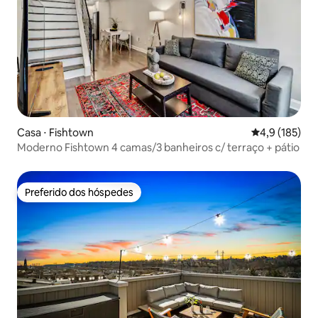
Casa ⋅ Fishtown
4,9 de uma av
4,9 (185)
Moderno Fishtown 4 camas/3 banheiros c/ terraço + pátio
Preferido dos hóspedes
Preferido dos hóspedes