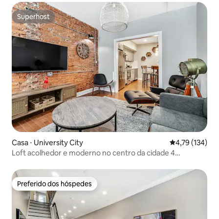
Superhost
Superhost
Casa ⋅ University City
4,79 de uma av
4,79 (134)
Loft acolhedor e moderno no centro da cidade 4
quartos/3 banheiros - Acomoda 12 pessoas!
Preferido dos hóspedes
Preferido dos hóspedes