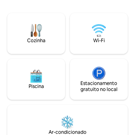
Estacionamento gratuito • 260 m² •
apresenta uma óti
CHOP de 15 minutos • 4 quartos, 2,5
20 pés e uma telev
banheiros e pátio • Quarto principal com
85 polegadas. Casa
banheiro privativo e pátio no 1º andar • 2
para grupos grand
camas queen size, 4 camas de casal •
caminhada do Ce
Pontuação de caminhada 96 • Smart TVs
da Filadélfia e do
de 65" e 50" • Cozinha totalmente
Market. A casa oferece uma cozinha
Cozinha
Wi-Fi
equipada • Lavadora e secadora • Pak N
moderna e suíte m
Play & High Chair mediante solicitação
Love Park, do Ind
Liberty Bell e do 
Estacionamento
Piscina
gratuito no local
Ar-condicionado