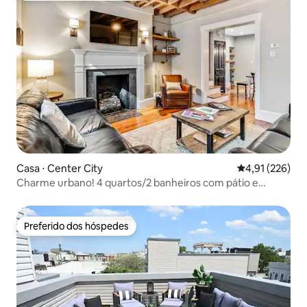
Casa ⋅ Center City
4,91 de uma av
4,91 (226)
Charme urbano! 4 quartos/2 banheiros com pátio e
estacionamento
Preferido dos hóspedes
Preferido dos hóspedes