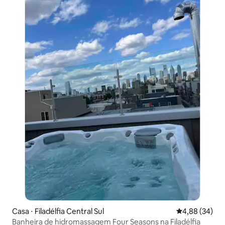
Casa ⋅ Filadélfia Central Sul
4,88 de uma a
4,88 (34)
Banheira de hidromassagem Four Seasons na Filadélfia