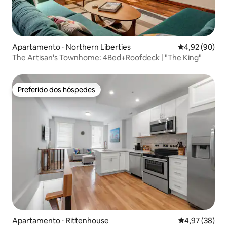
Apartamento ⋅ Northern Liberties
4,92 de uma a
4,92 (90)
The Artisan's Townhome: 4Bed+Roofdeck | "The King"
Preferido dos hóspedes
Preferido dos hóspedes
Apartamento ⋅ Rittenhouse
4,97 de uma a
4,97 (38)