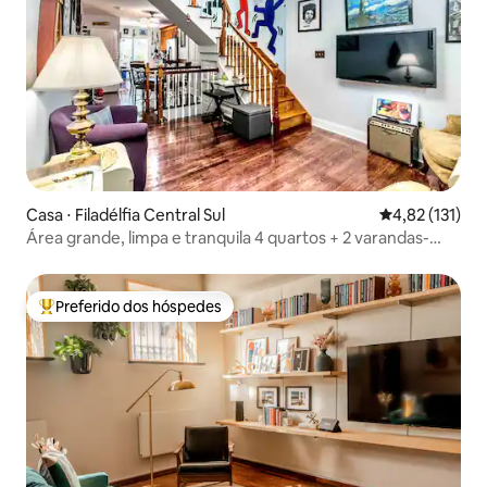
Casa ⋅ Filadélfia Central Sul
4,82 de uma av
4,82 (131)
Área grande, limpa e tranquila 4 quartos + 2 varandas-
VISTAS + quintal
Preferido dos hóspedes
Entre os melhores preferidos dos hóspedes