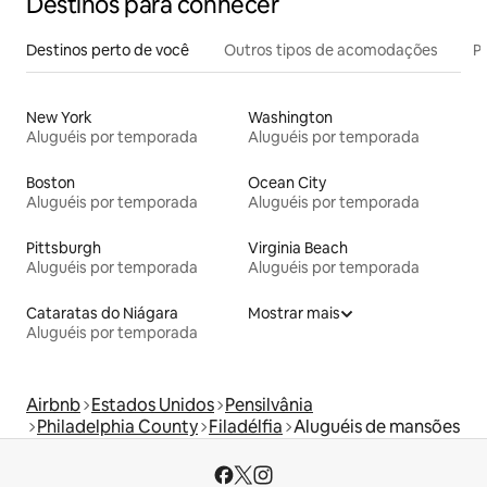
Destinos para conhecer
Destinos perto de você
Outros tipos de acomodações
Pr
New York
Washington
Aluguéis por temporada
Aluguéis por temporada
Boston
Ocean City
Aluguéis por temporada
Aluguéis por temporada
Pittsburgh
Virginia Beach
Aluguéis por temporada
Aluguéis por temporada
Cataratas do Niágara
Mostrar mais
Aluguéis por temporada
Airbnb
Estados Unidos
Pensilvânia
Philadelphia County
Filadélfia
Aluguéis de mansões