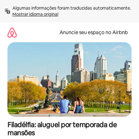
Pular
Algumas informações foram traduzidas automaticamente. 
para
Mostrar idioma original
o
conteúdo
Anuncie seu espaço no Airbnb
Filadélfia: aluguel por temporada de
mansões