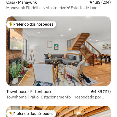
Casa ⋅ Manayunk
4,89 de uma ava
4,89 (204)
Manayunk Filadélfia, vistas incríveis! Estadia de luxo
Preferido dos hóspedes
Entre os melhores preferidos dos hóspedes
Townhouse ⋅ Rittenhouse
4,89 de uma av
4,89 (117)
Townhome | Pátio | Estacionamento | Hospedado por
StayRafa
Preferido dos hóspedes
Entre os melhores preferidos dos hóspedes