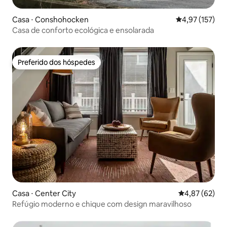
Casa ⋅ Conshohocken
4,97 de uma av
4,97 (157)
Casa de conforto ecológica e ensolarada
Preferido dos hóspedes
Preferido dos hóspedes
Casa ⋅ Center City
4,87 de uma a
4,87 (62)
Refúgio moderno e chique com design maravilhoso