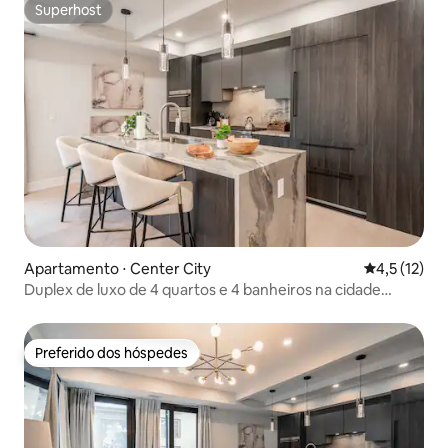
Superhost
Superhost
Apartamento ⋅ Center City
4,5 de uma a
4,5 (12)
Duplex de luxo de 4 quartos e 4 banheiros na cidade
antiga - 4 vagas de estacionamento e academia
Preferido dos hóspedes
Preferido dos hóspedes