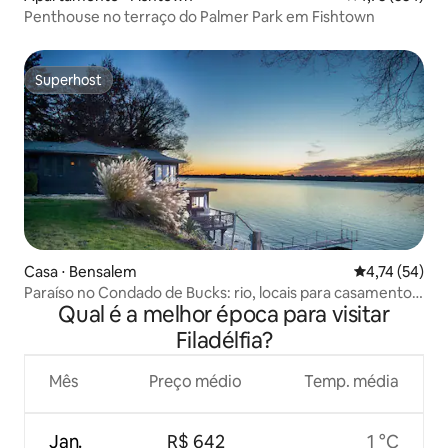
Penthouse no terraço do Palmer Park em Fishtown
Superhost
Superhost
Casa ⋅ Bensalem
4,74 de uma a
4,74 (54)
Paraíso no Condado de Bucks: rio, locais para casamentos
Qual é a melhor época para visitar
e história
Filadélfia?
Mês
Preço médio
Temp. média
Jan.
R$ 642
1 °C