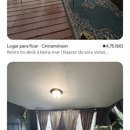
Lugar para ficar ⋅ Cinnaminson
4,75 de uma a
4,75 (60)
Retiro no deck à beira-mar | Nascer do sol e vistas
tranquilas