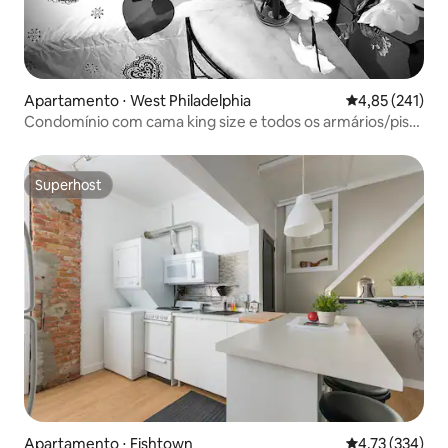
Apartamento ⋅ West Philadelphia
4,85 de uma av
4,85 (241)
Condomínio com cama king size e todos os armários/piso
de madeira de cerejeira
Superhost
Superhost
Apartamento ⋅ Fishtown
4,73 de uma av
4,73 (334)