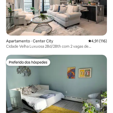
Apartamento ⋅ Center City
4,91 de uma av
4,91 (116)
Cidade Velha Luxuosa 2Bd/2Bth com 2 vagas de
estacionamento + academia
Preferido dos hóspedes
Preferido dos hóspedes