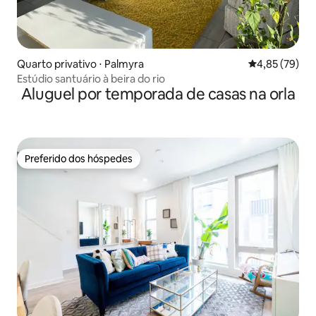
Quarto privativo ⋅ Palmyra
4,85 de uma a
4,85 (79)
Estúdio santuário à beira do rio
Aluguel por temporada de casas na orla
Preferido dos hóspedes
Preferido dos hóspedes