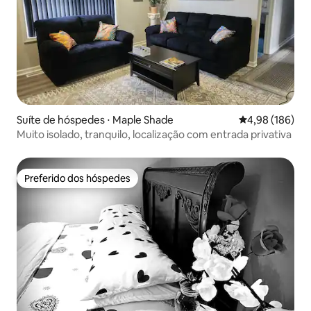
Suíte de hóspedes ⋅ Maple Shade
4,98 de uma av
4,98 (186)
Muito isolado, tranquilo, localização com entrada privativa
Preferido dos hóspedes
Preferido dos hóspedes