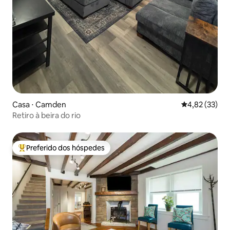
Casa ⋅ Camden
4,82 de uma a
4,82 (33)
Retiro à beira do rio
Preferido dos hóspedes
Entre os melhores preferidos dos hóspedes