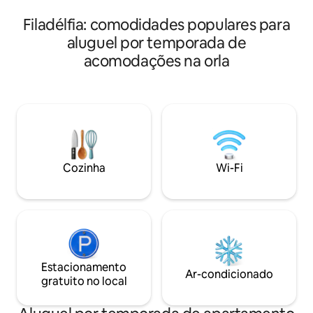
sobre animais de estimação. Limite de 1
Aceita animais de
animal de estimação, a menos que
Filadélfia: comodidades populares para
para animais de estimação.
aprovado pelos proprietários.
mais de30 dias se
aluguel por temporada de
ocupação de curta
acomodações na orla
Cozinha
Wi-Fi
Estacionamento
Ar-condicionado
gratuito no local