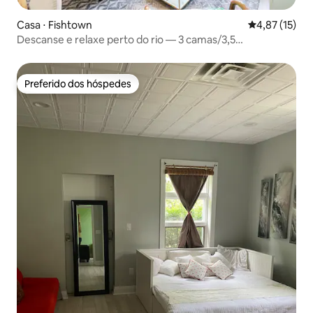
Casa ⋅ Fishtown
4,87 de uma a
4,87 (15)
Descanse e relaxe perto do rio — 3 camas/3,5
banheiros/estacionamento
Preferido dos hóspedes
Preferido dos hóspedes