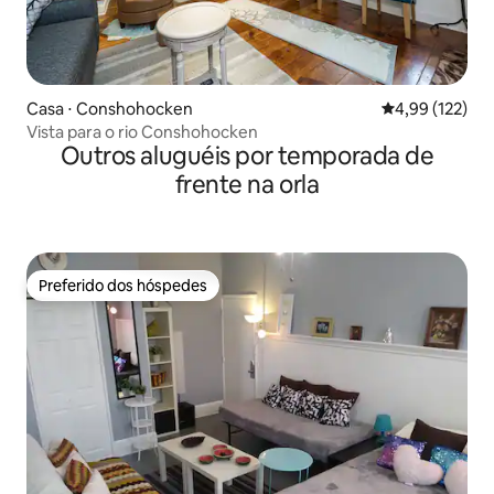
Casa ⋅ Conshohocken
4,99 de uma av
4,99 (122)
Vista para o rio Conshohocken
Outros aluguéis por temporada de
frente na orla
Preferido dos hóspedes
Preferido dos hóspedes