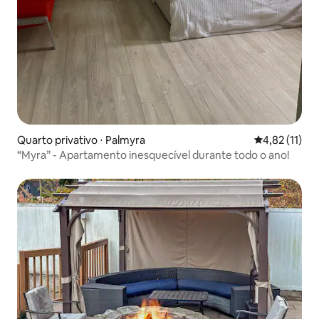
Quarto privativo ⋅ Palmyra
4,82 de uma a
4,82 (11)
“Myra” - Apartamento inesquecível durante todo o ano!