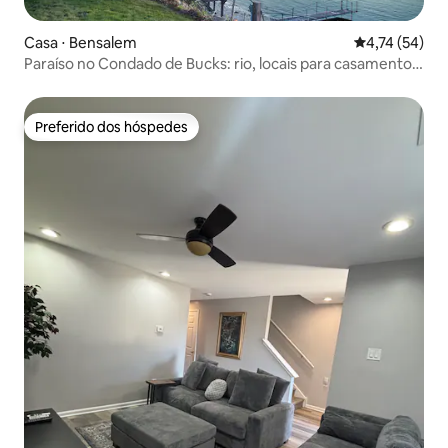
Casa ⋅ Bensalem
4,74 de uma a
4,74 (54)
Paraíso no Condado de Bucks: rio, locais para casamentos
e história
Preferido dos hóspedes
Preferido dos hóspedes