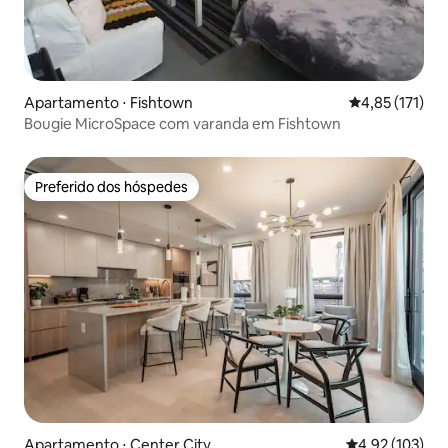
Apartamento ⋅ Fishtown
4,85 de uma av
4,85 (171)
Bougie MicroSpace com varanda em Fishtown
Preferido dos hóspedes
Preferido dos hóspedes
Apartamento ⋅ Center City
4,92 de uma av
4,92 (103)