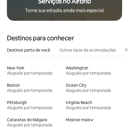
Serviços no Airbnb
Torne sua estadia ainda mais especial
Destinos para conhecer
Destinos perto de você
Outros tipos de acomodações
Pr
New York
Washington
Aluguéis por temporada
Aluguéis por temporada
Boston
Ocean City
Aluguéis por temporada
Aluguéis por temporada
Pittsburgh
Virginia Beach
Aluguéis por temporada
Aluguéis por temporada
Cataratas do Niágara
Mostrar mais
Aluguéis por temporada