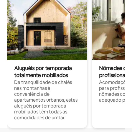
Aluguéis por temporada
Nômades digit
totalmente mobiliados
profissionais 
Da tranquilidade de chalés
Acomodações c
nas montanhas à
para profission
conveniência de
nômades com W
apartamentos urbanos, estes
adequado para 
aluguéis por temporada
mobiliados têm todas as
comodidades de um lar.