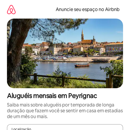
Pular
para
Anuncie seu espaço no Airbnb
o
conteúdo
Aluguéis mensais em Peyrignac
Saiba mais sobre aluguéis por temporada de longa
duração que fazem você se sentir em casa em estadias
de um mês ou mais.
Localização