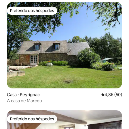
Preferido dos hóspedes
Preferido dos hóspedes
Casa ⋅ Peyrignac
4,86 de uma a
4,86 (50)
A casa de Marcou
Preferido dos hóspedes
Preferido dos hóspedes