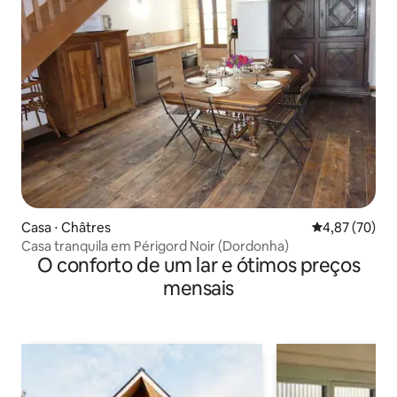
Casa ⋅ Châtres
4,87 de uma a
4,87 (70)
Casa tranquila em Périgord Noir (Dordonha)
O conforto de um lar e ótimos preços
mensais