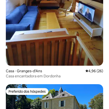
Casa ⋅ Granges-d'Ans
4,96 de uma a
4,96 (26)
Casa encantadora em Dordonha
Preferido dos hóspedes
Preferido dos hóspedes