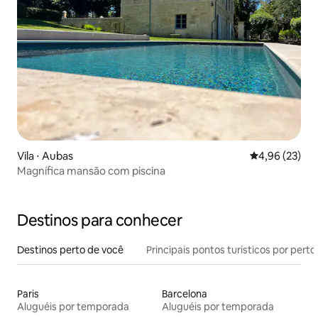
Vila ⋅ Aubas
4,96 de uma a
4,96 (23)
Magnífica mansão com piscina
Destinos para conhecer
Destinos perto de você
Principais pontos turísticos por perto
Paris
Barcelona
Aluguéis por temporada
Aluguéis por temporada