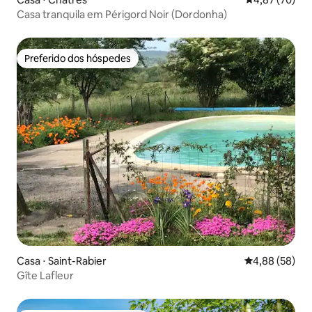
Casa tranquila em Périgord Noir (Dordonha)
Preferido dos hóspedes
Preferido dos hóspedes
Casa ⋅ Saint-Rabier
4,88 de uma a
4,88 (58)
Gîte Lafleur