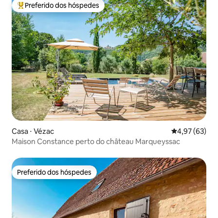
Preferido dos hóspedes
Entre os melhores preferidos dos hóspedes
Casa ⋅ Vézac
4,97 de uma a
4,97 (63)
Maison Constance perto do château Marqueyssac
Preferido dos hóspedes
Preferido dos hóspedes