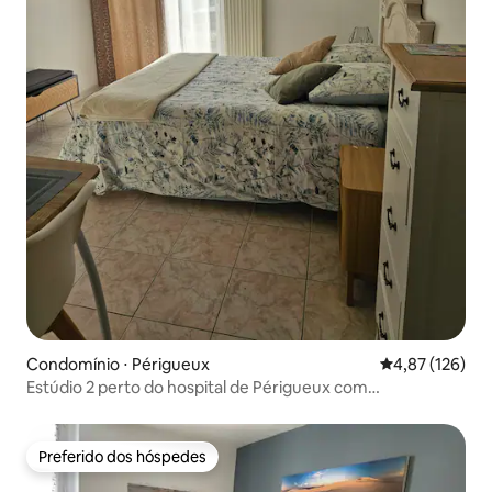
Condomínio ⋅ Périgueux
4,87 de uma av
4,87 (126)
Estúdio 2 perto do hospital de Périgueux com
estacionamento reservado
Preferido dos hóspedes
Preferido dos hóspedes