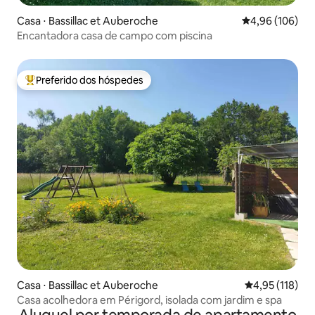
Casa ⋅ Bassillac et Auberoche
4,96 de uma av
4,96 (106)
Encantadora casa de campo com piscina
Preferido dos hóspedes
Entre os melhores preferidos dos hóspedes
Casa ⋅ Bassillac et Auberoche
4,95 de uma av
4,95 (118)
Casa acolhedora em Périgord, isolada com jardim e spa