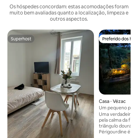
Os hóspedes concordam: estas acomodações foram
muito bem avaliadas quanto a localização, limpeza e
outros aspectos.
Superhost
Preferido dos hó
Superhost
Preferido dos hó
Casa ⋅ Vézac
Um pequeno paraís
Uma verdadeira fatia do
pela calma da flor
triângulo dourado,
Périgourdine é localizado em uma aldeia
mágica a 15 minuto