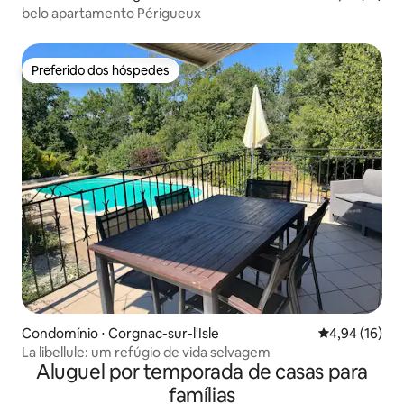
belo apartamento Périgueux
Preferido dos hóspedes
Preferido dos hóspedes
Condomínio ⋅ Corgnac-sur-l'Isle
4,94 de uma a
4,94 (16)
La libellule: um refúgio de vida selvagem
Aluguel por temporada de casas para
famílias