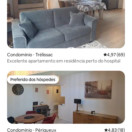
Condomínio ⋅ Trélissac
4,97 de uma a
4,97 (69)
Excelente apartamento em residência perto do hospital
Preferido dos hóspedes
Preferido dos hóspedes
Condomínio ⋅ Périgueux
4,83 de uma a
4,83 (18)