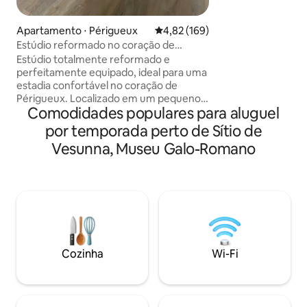
atípico, esta casa
gatos adoráveis d
Apartamento ⋅ Périgueux
4,82 de uma avaliação média de 
4,82 (169)
durante sua estadi
Estúdio reformado no coração de
anfitriões, eles à
Périgueux
Estúdio totalmente reformado e
"presentes" (pássa
perfeitamente equipado, ideal para uma
campo)... A 2 km 
estadia confortável no coração de
Château de Beyna
Périgueux. Localizado em um pequeno
trazer seus lençó
Comodidades populares para aluguel
edifício tranquilo, em frente à estação
fronhas, cama 160
de trem, fica a poucos passos do centro
por temporada perto de Sítio de
da cidade e suas atrações. Roupa de
Vesunna, Museu Galo-Romano
cama fornecida, Wi-Fi gratuito,
estacionamento fácil ao redor do prédio.
Se você está vindo para uma escapada
romântica, uma viagem de negócios ou
simplesmente para descobrir os
tesouros de Périgord, este estúdio é o
lugar ideal para deixar suas malas.
Cozinha
Wi-Fi