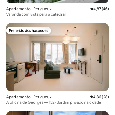
Apartamento ⋅ Périgueux
4,87 de uma a
4,87 (46)
Varanda com vista para a catedral
Preferido dos hóspedes
Preferido dos hóspedes
Apartamento ⋅ Périgueux
4,86 de uma a
4,86 (28)
A oficina de Georges — 152 · Jardim privado na cidade