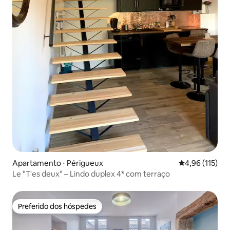
Apartamento ⋅ Périgueux
4,96 de uma av
4,96 (115)
Le "T'es deux" – Lindo duplex 4* com terraço
Preferido dos hóspedes
Preferido dos hóspedes