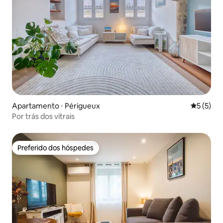
Apartamento ⋅ Périgueux
5 de uma 
5 (5)
Por trás dos vitrais
Preferido dos hóspedes
Preferido dos hóspedes