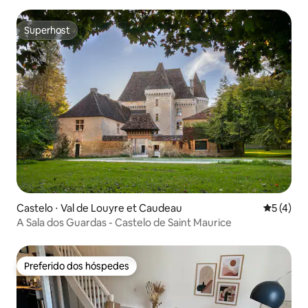
Superhost
Superhost
Castelo ⋅ Val de Louyre et Caudeau
5 de uma 
5 (4)
A Sala dos Guardas - Castelo de Saint Maurice
Preferido dos hóspedes
Preferido dos hóspedes