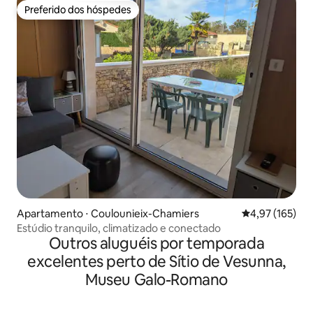
Preferido dos hóspedes
Preferido dos hóspedes
Apartamento ⋅ Coulounieix-Chamiers
4,97 de uma av
4,97 (165)
Estúdio tranquilo, climatizado e conectado
Outros aluguéis por temporada
excelentes perto de Sítio de Vesunna,
Museu Galo-Romano