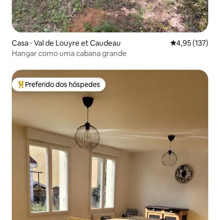
Casa ⋅ Val de Louyre et Caudeau
4,95 de uma av
4,95 (137)
Hangar como uma cabana grande
Preferido dos hóspedes
Entre os melhores preferidos dos hóspedes