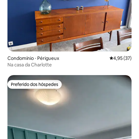
Condomínio ⋅ Périgueux
4,95 de uma a
4,95 (37)
Na casa da Charlotte
Preferido dos hóspedes
Preferido dos hóspedes