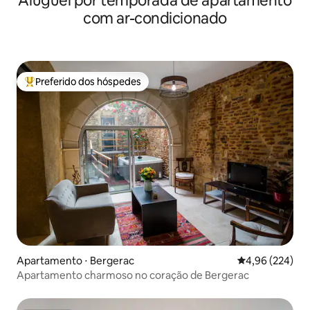
Aluguel por temporada de apartamento
com ar-condicionado
Preferido dos hóspedes
Entre os melhores preferidos dos hóspedes
Apartamento ⋅ Bergerac
4,96 de uma ava
4,96 (224)
Apartamento charmoso no coração de Bergerac