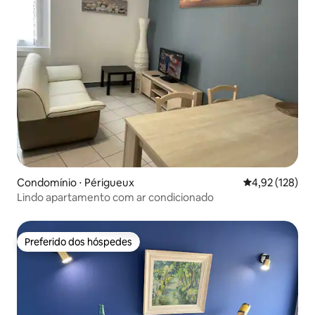
Condomínio ⋅ Périgueux
4,92 de uma av
4,92 (128)
Lindo apartamento com ar condicionado
Preferido dos hóspedes
Preferido dos hóspedes