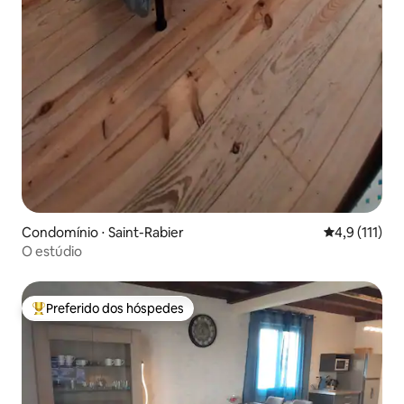
Condomínio ⋅ Saint-Rabier
4,9 de uma av
4,9 (111)
O estúdio
Preferido dos hóspedes
Entre os melhores preferidos dos hóspedes