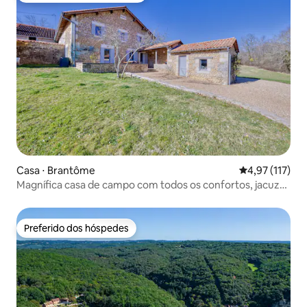
Casa ⋅ Brantôme
4,97 de uma av
4,97 (117)
Magnífica casa de campo com todos os confortos, jacuzzi,
Brantôme
Preferido dos hóspedes
Preferido dos hóspedes