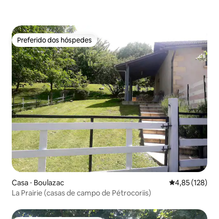
Preferido dos hóspedes
Preferido dos hóspedes
Casa ⋅ Boulazac
4,85 de uma av
4,85 (128)
La Prairie (casas de campo de Pétrocoriis)