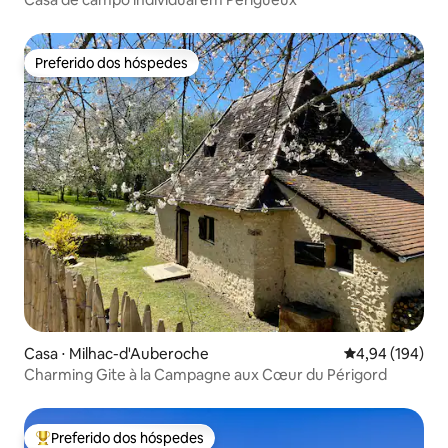
Preferido dos hóspedes
Preferido dos hóspedes
Casa ⋅ Milhac-d'Auberoche
4,94 de uma av
4,94 (194)
Charming Gite à la Campagne aux Cœur du Périgord
Preferido dos hóspedes
Entre os melhores preferidos dos hóspedes