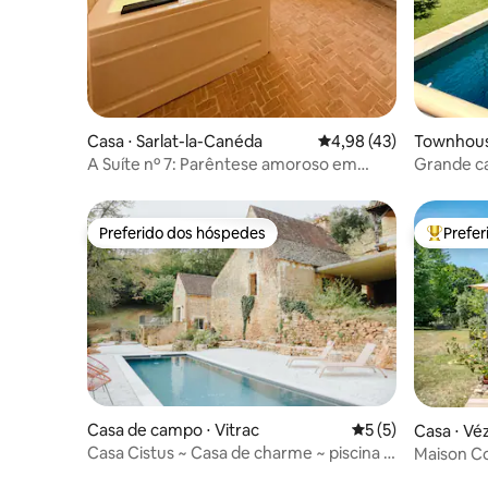
Casa ⋅ Sarlat-la-Canéda
4,98 de uma avaliação 
4,98 (43)
Townhouse
a
A Suíte nº 7: Parêntese amoroso em
Grande ca
Sarlat
histórico
Preferido dos hóspedes
Prefe
Preferido dos hóspedes
Entre os
Casa de campo ⋅ Vitrac
5 de uma avaliação
5 (5)
Casa ⋅ Vé
Casa Cistus ~ Casa de charme ~ piscina ~
Maison C
Sarlat
Marqueys