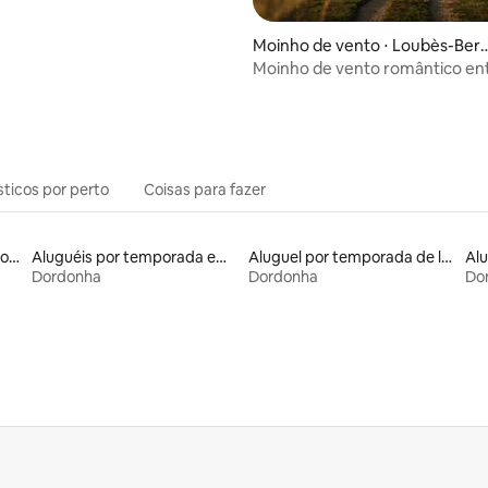
Moinho de vento ⋅ Loubès-Ber
c
Moinho de vento romântico en
vinhedos
sticos por perto
Coisas para fazer
Aluguéis por temporada com caiaque
Aluguéis por temporada em hotéis-fazenda
Aluguel por temporada de lofts
Dordonha
Dordonha
Do