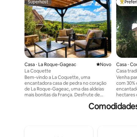
Superhost
Prefe
Superhost
Entre os
Casa ⋅ La Roque-Gageac
Novo lugar para fic
Novo
Casa ⋅ Co
La Coquette
Casa trad
luxo comp
Bem-vindo a La Coquette, uma
Venha par
encantadora casa de pedra no coração
com 30% d
de La Roque-Gageac, uma das aldeias
encantado
mais bonitas da França. Desfrute de
hectares 
vistas deslumbrantes do vale da
invejável
Comodidades 
Dordonha, cafés nas proximidades, lojas
ser aprec
e passeios à beira-rio. De casa, observe
ano. Proc
os balões de ar quente ao nascer do sol e
primavera
desfrute do pôr do sol à noite. Esta casa
infinita (
acolhedora e convidativa combina o
desfrute 
caráter tradicional com confortos
na lareir