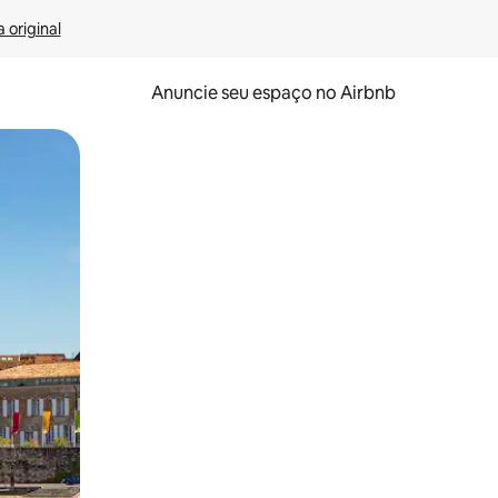
 original
Anuncie seu espaço no Airbnb
 deslizando o dedo na tela.