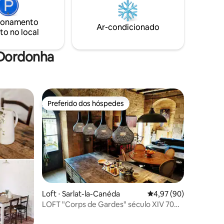
mos os
de Beynac. Lembre-se de trazer seus
passada,
lençóis, capa de edredom e fronhas,
ionamento
ombina
cama 160
Ar-condicionado
to no local
o.
 Dordonha
Preferido dos hóspedes
os hóspedes
Preferido dos hóspedes
Loft ⋅ Sarlat-la-Canéda
4,97 de uma avaliação
4,97 (90)
LOFT "Corps de Gardes" século XIV 70m
² Coração histórico