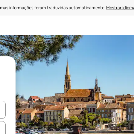
mas informações foram traduzidas automaticamente. 
Mostrar idioma
ore-os usando as seta para cima e para baixo do teclado ou tocando e