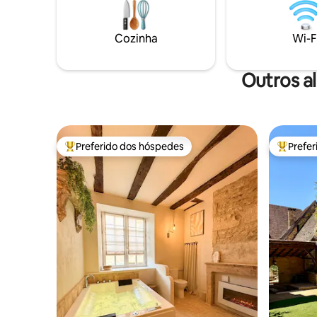
modernos, tudo em uma atmosfera
ao lado da
tranquila. Perto de Sarlat, Domme,
no invern
Beynac e muito mais, é um ponto de
Plus Beaux
Cozinha
Wi-F
partida ideal para uma escapada
poucos mi
romântica ou férias em família.
minutos a
Outros a
Preferido dos hóspedes
Prefe
Entre os melhores preferidos dos hóspedes
Entre os