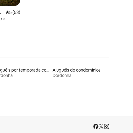
na
5 de uma avaliação média de 5, 53 avaliações
5 (53)
tre
Aluguéis por temporada com acesso à praia
Aluguéis de condomínios
rdonha
Dordonha