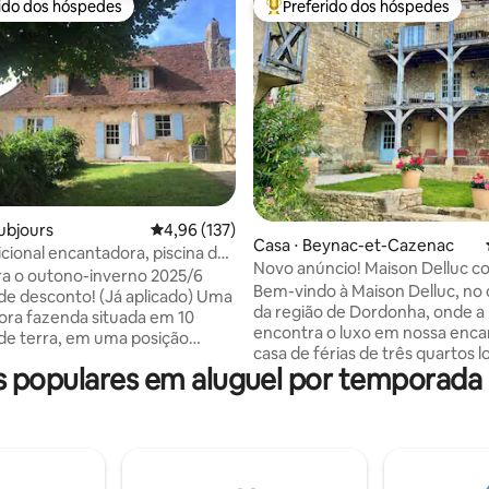
rido dos hóspedes
Preferido dos hóspedes
 melhores preferidos dos hóspedes
Entre os melhores preferidos d
ar
ubjours
4,96 de uma avaliação média de 5, 137 avalia
4,96 (137)
Casa ⋅ Beynac-et-Cazenac
icional encantadora, piscina de
Novo anúncio! Maison Delluc co
artilhada
a o outono-inverno 2025/6
mágicas
Bem-vindo à Maison Delluc, no
e desconto! (Já aplicado) Uma
da região de Dordonha, onde a 
ra fazenda situada em 10
encontra o luxo em nossa enc
de terra, em uma posição
casa de férias de três quartos l
 com vistas excepcionais. Para
populares em aluguel por temporad
na vila medieval francesa de B
iado em qualquer época do
Cazenac. Experimente nossa casa de
ure por orquídeas na
férias recém-revelada - uma jo
; relaxe na piscina de borda
meticulosamente restaurada d
compartilhada) no verão;
XVII, localizada centralmente
de carnes assadas e castanhas
das aldeias mais bonitas da Fran
a no outono ou aconchegue-se