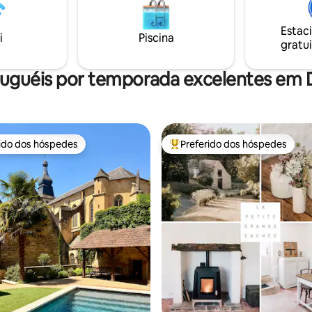
primeira vez em 2024, convida
 árvore de Natal com a família
viajantes a entrar em uma era 
o. Saint Robert, um dos "Les
Estac
onde o charme atemporal se c
 Villages des France", fica a
i
Piscina
gratui
com o conforto contemporâne
nutos de distância ou a 20
 pé.
luguéis por temporada excelentes em
rido dos hóspedes
Preferido dos hóspedes
 melhores preferidos dos hóspedes
Entre os melhores preferidos d