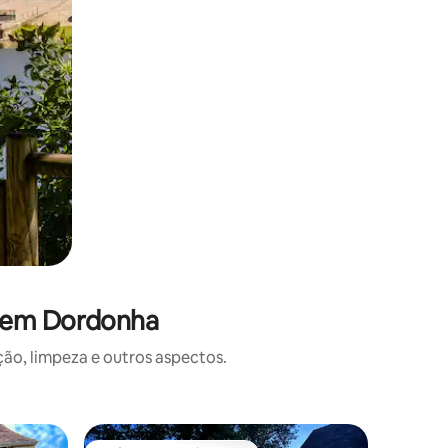
s em Dordonha
o, limpeza e outros aspectos.
Apartame