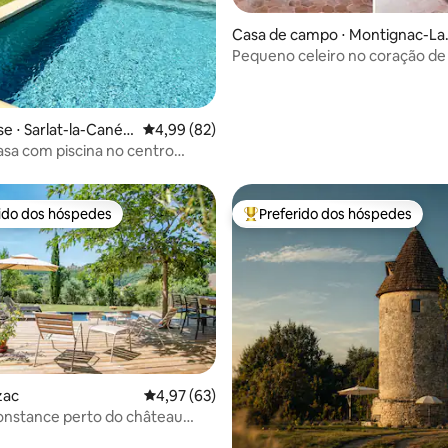
Casa de campo ⋅ Montignac-La
caux
Pequeno celeiro no coração de
noir Dordogne
média de 5, 43 avaliações
 ⋅ Sarlat-la-Canéd
4,99 de uma avaliação média de 5, 82 avalia
4,99 (82)
sa com piscina no centro
rido dos hóspedes
Preferido dos hóspedes
 melhores preferidos dos hóspedes
Entre os melhores preferidos d
 média de 5, 5 avaliações
zac
4,97 de uma avaliação média de 5, 63 avalia
4,97 (63)
onstance perto do château
sac