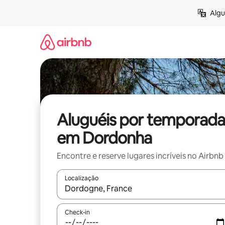
Pular
Algu
para
o
conteúdo
Aluguéis por temporada
em Dordonha
Encontre e reserve lugares incríveis no Airbnb
Localização
Quando os resultados estiverem disponíveis, expl
Check-in