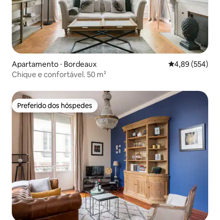
Apartamento ⋅ Bordeaux
4,89 de uma ava
4,89 (554)
Chique e confortável. 50 m²
Preferido dos hóspedes
Preferido dos hóspedes