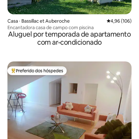
Casa ⋅ Bassillac et Auberoche
4,96 de uma av
4,96 (106)
Encantadora casa de campo com piscina
Aluguel por temporada de apartamento
com ar-condicionado
Preferido dos hóspedes
Entre os melhores preferidos dos hóspedes