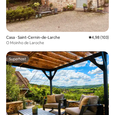
Casa ⋅ Saint-Cernin-de-Larche
4,98 de uma av
4,98 (103)
O Moinho de Laroche
Superhost
Superhost