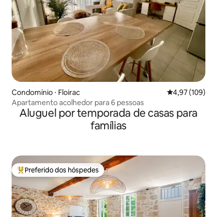
Condomínio ⋅ Floirac
4,97 de uma av
4,97 (109)
Apartamento acolhedor para 6 pessoas
Aluguel por temporada de casas para
famílias
Preferido dos hóspedes
Entre os melhores preferidos dos hóspedes