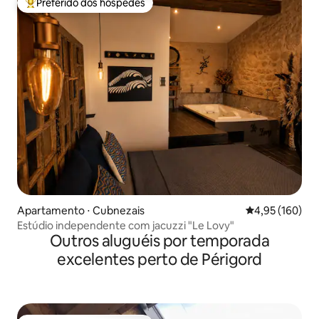
Preferido dos hóspedes
Entre os melhores preferidos dos hóspedes
Apartamento ⋅ Cubnezais
4,95 de uma av
4,95 (160)
Estúdio independente com jacuzzi "Le Lovy"
Outros aluguéis por temporada
excelentes perto de Périgord