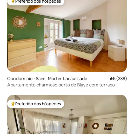
Preferido dos hóspedes
Entre os melhores preferidos dos hóspedes
Condomínio ⋅ Saint-Martin-Lacaussade
5 de uma av
5 (238)
Apartamento charmoso perto de Blaye com terraço
Preferido dos hóspedes
Entre os melhores preferidos dos hóspedes