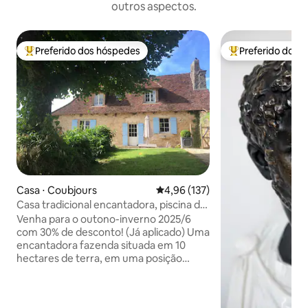
outros aspectos.
Preferido dos hóspedes
Preferido dos 
Entre os melhores preferidos dos hóspedes
Entre os melhore
Casa ⋅ Coubjours
4,96 de uma avaliação média de 
4,96 (137)
Casa tradicional encantadora, piscina de
luxo compartilhada
Venha para o outono-inverno 2025/6
com 30% de desconto! (Já aplicado) Uma
encantadora fazenda situada em 10
hectares de terra, em uma posição
invejável com vistas excepcionais. Para
ser apreciado em qualquer época do
ano. Procure por orquídeas na