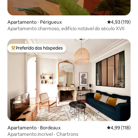
Apartamento ⋅ Périgueux
4,93 de uma av
4,93 (119)
Apartamento charmoso, edifício notável do século XVII
Preferido dos hóspedes
Entre os melhores preferidos dos hóspedes
Apartamento ⋅ Bordeaux
4,99 de uma av
4,99 (118)
Apartamento incrível - Chartrons