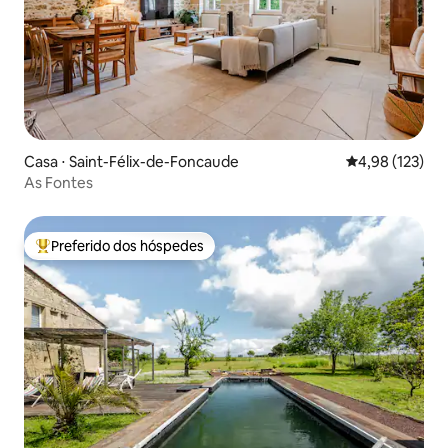
Casa ⋅ Saint-Félix-de-Foncaude
4,98 de uma av
4,98 (123)
As Fontes
Preferido dos hóspedes
Entre os melhores preferidos dos hóspedes