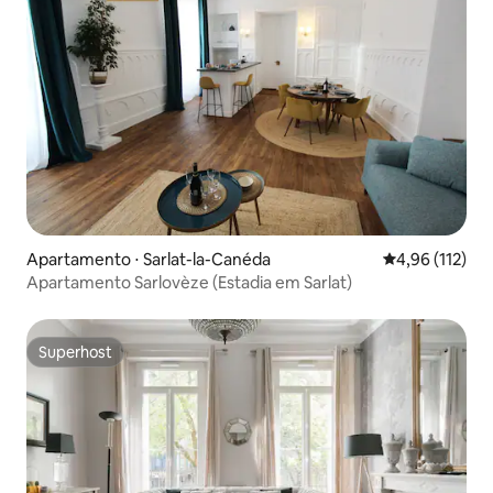
Apartamento ⋅ Sarlat-la-Canéda
4,96 de uma av
4,96 (112)
Apartamento Sarlovèze (Estadia em Sarlat)
Superhost
Superhost