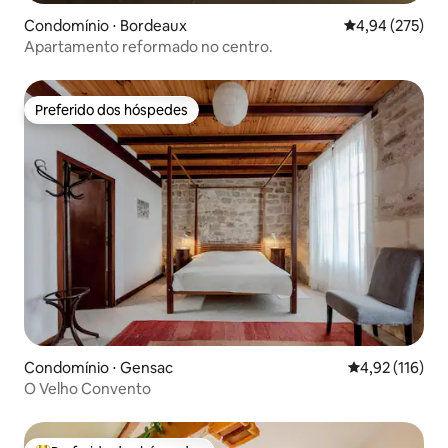
Condomínio ⋅ Bordeaux
4,94 de uma av
4,94 (275)
Apartamento reformado no centro.
Preferido dos hóspedes
Preferido dos hóspedes
Condomínio ⋅ Gensac
4,92 de uma av
4,92 (116)
O Velho Convento