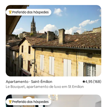
Preferido dos hóspedes
Entre os melhores preferidos dos hóspedes
Apartamento ⋅ Saint-Émilion
4,95 de uma av
4,95 (168)
Le Bouquet, apartamento de luxo em St Emilion
Preferido dos hóspedes
Entre os melhores preferidos dos hóspedes