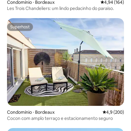
Condomínio ⋅ Bordeaux
4,94 de uma av
4,94 (164)
Les Trois Chandeliers: um lindo pedacinho do paraíso.
Superhost
Superhost
Condomínio ⋅ Bordeaux
4,9 de uma av
4,9 (200)
Cocon com amplo terraço e estacionamento seguro