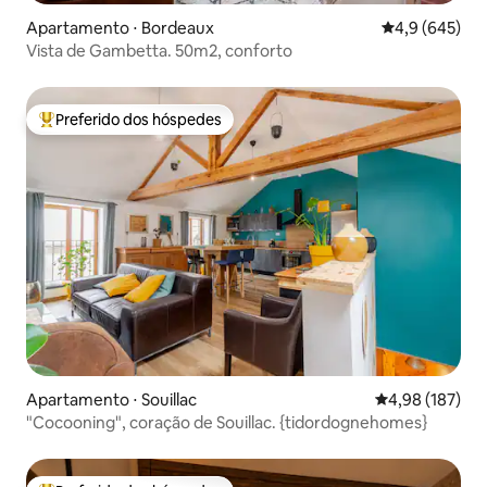
Apartamento ⋅ Bordeaux
4,9 de uma av
4,9 (645)
Vista de Gambetta. 50m2, conforto
Preferido dos hóspedes
Entre os melhores preferidos dos hóspedes
Apartamento ⋅ Souillac
4,98 de uma av
4,98 (187)
"Cocooning", coração de Souillac. {tidordognehomes}