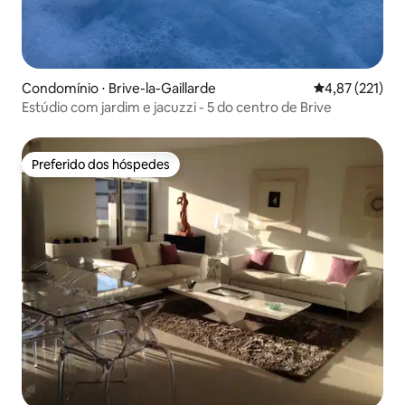
Condomínio ⋅ Brive-la-Gaillarde
4,87 de uma av
4,87 (221)
Estúdio com jardim e jacuzzi - 5 do centro de Brive
Preferido dos hóspedes
Preferido dos hóspedes