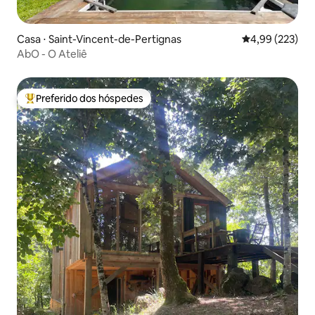
Casa ⋅ Saint-Vincent-de-Pertignas
4,99 de uma av
4,99 (223)
AbO - O Ateliê
Preferido dos hóspedes
Entre os melhores preferidos dos hóspedes