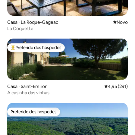
Casa ⋅ La Roque-Gageac
Novo lugar
Novo
La Coquette
Preferido dos hóspedes
Entre os melhores preferidos dos hóspedes
Casa ⋅ Saint-Émilion
4,95 de uma av
4,95 (291)
A casinha das vinhas
Preferido dos hóspedes
Preferido dos hóspedes