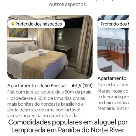
outros aspectos.
Preferido dos hóspedes
Preferido dos hó
Entre os melhores preferidos dos hóspedes
Preferido dos hó
Apartamento ⋅ Jo
Cobertura com jac
Apartamento ⋅ João Pessoa
4,9 de uma avaliação média de 
4,9 (129)
vista mar
Maravilhosa cober
Flat com jacuzzi aquecida a 50m da praia.
e decorada profiss
Hospede-se a 50m de uma das praias
no bairro mais co
mais bonitas do nordeste brasileiro e
Manaíra. Vista mar
ainda desfrute de uma confortável
cômodos. Acomod
jacuzzi aquecida no quarto. No flat
até 6 pessoas, qua
Comodidades populares em aluguel por
Diamante 101 você encontrará um
climatizados por c
ambiente belo, aconchegante e repleto
temporada em Paraíba do Norte River
privativo c/ jacuzz
de facilidades que tornarão sua