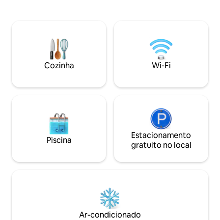
churrasqueira na 
hospedagem ainda mais agradável. Cada
apartamento, visl
detalhe do flat foi cuidadosamente
do horizonte da c
pensado para proporcionar praticidade e
completo a 300m d
conforto aos nossos hóspedes. Nossa
piscina e espaço g
jacuzzi é aquecida e privativa! Contamos
mini mercado e ac
também com um kit praia (cadeiras,
guarda-sol e caixa térmica).
Cozinha
Wi-Fi
Estacionamento
Piscina
gratuito no local
Ar-condicionado