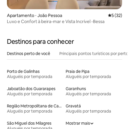
Apartamento ⋅ João Pessoa
5 de uma a
5 (32)
Luxo e Confort à beira-mar e Vista Incrível -Bessa
Destinos para conhecer
Destinos perto de você
Principais pontos turísticos por perto
Porto de Galinhas
Praia de Pipa
Aluguéis por temporada
Aluguéis por temporada
Jaboatão dos Guararapes
Garanhuns
Aluguéis por temporada
Aluguéis por temporada
Região Metropolitana de Campina Grande
Gravatá
Aluguéis por temporada
Aluguéis por temporada
São Miguel dos Milagres
Mostrar mais
Aluguéis por temporada