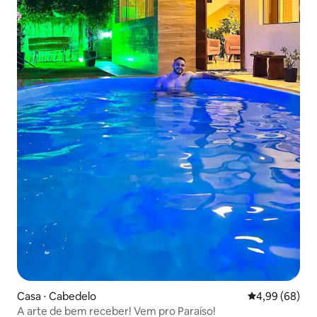
Casa ⋅ Cabedelo
4,99 de uma av
4,99 (68)
A arte de bem receber! Vem pro Paraíso!