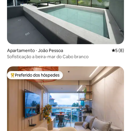
Apartamento ⋅ João Pessoa
5 de uma 
5 (8)
Sofisticação a beira-mar do Cabo branco
Preferido dos hóspedes
Entre os melhores preferidos dos hóspedes