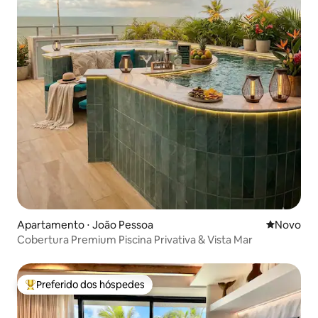
Apartamento ⋅ João Pessoa
Novo lugar
Novo
Cobertura Premium Piscina Privativa & Vista Mar
Preferido dos hóspedes
Entre os melhores preferidos dos hóspedes