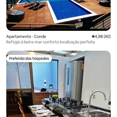
Apartamento ⋅ Conde
4,98 de uma a
4,98 (40)
Refúgio à beira-mar conforto localização perfeita
Preferido dos hóspedes
Preferido dos hóspedes