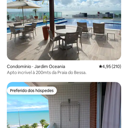
Condomínio ⋅ Jardim Oceania
4,95 de uma av
4,95 (210)
Apto incrível à 200mts da Praia do Bessa.
Preferido dos hóspedes
Preferido dos hóspedes