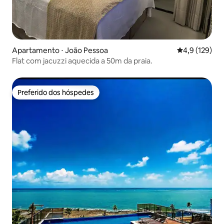
Apartamento ⋅ João Pessoa
4,9 de uma av
4,9 (129)
Flat com jacuzzi aquecida a 50m da praia.
Preferido dos hóspedes
Preferido dos hóspedes