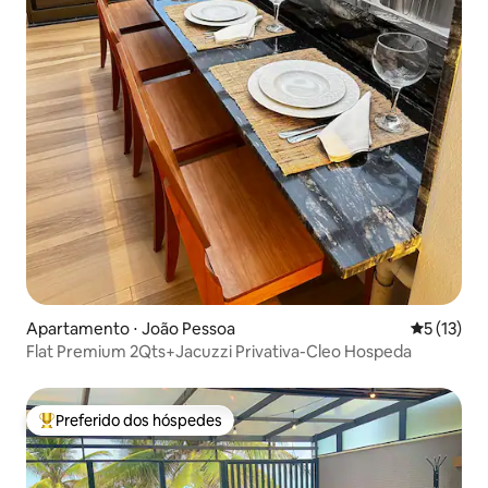
Apartamento ⋅ João Pessoa
5 de uma a
5 (13)
Flat Premium 2Qts+Jacuzzi Privativa-Cleo Hospeda
Preferido dos hóspedes
Entre os melhores preferidos dos hóspedes