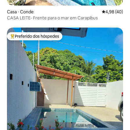
Casa ⋅ Conde
4,98 de uma a
4,98 (40)
CASA LEITE- Frente para o mar em Carapibus
Preferido dos hóspedes
Entre os melhores preferidos dos hóspedes