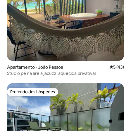
Apartamento ⋅ João Pessoa
5 de uma a
5 (43)
Studio pé na areia jacuzzi aquecida privativa!
Preferido dos hóspedes
Preferido dos hóspedes