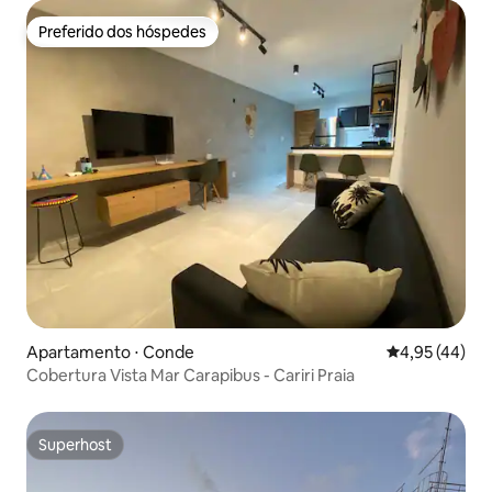
Preferido dos hóspedes
Preferido dos hóspedes
Apartamento ⋅ Conde
4,95 de uma a
4,95 (44)
Cobertura Vista Mar Carapibus - Cariri Praia
Superhost
Superhost