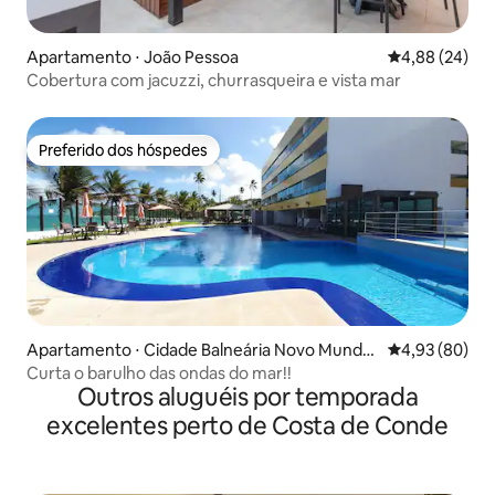
Apartamento ⋅ João Pessoa
4,88 de uma a
4,88 (24)
Cobertura com jacuzzi, churrasqueira e vista mar
Preferido dos hóspedes
Preferido dos hóspedes
Apartamento ⋅ Cidade Balneária Novo Mundo
4,93 de uma a
4,93 (80)
I
Curta o barulho das ondas do mar!!
Outros aluguéis por temporada
excelentes perto de Costa de Conde