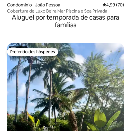
Condomínio ⋅ João Pessoa
4,99 de uma a
4,99 (70)
Cobertura de Luxo Beira Mar Piscina e Spa Privada
Aluguel por temporada de casas para
famílias
Preferido dos hóspedes
Preferido dos hóspedes