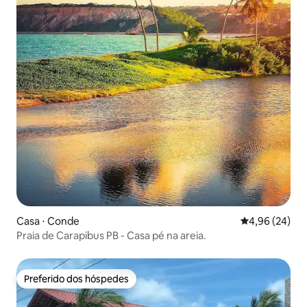
Casa ⋅ Conde
4,96 de uma a
4,96 (24)
Praia de Carapibus PB - Casa pé na areia.
Preferido dos hóspedes
Preferido dos hóspedes