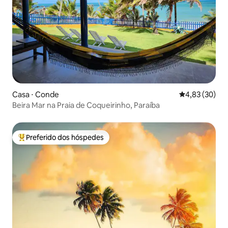
Casa ⋅ Conde
4,83 de uma a
4,83 (30)
Beira Mar na Praia de Coqueirinho, Paraíba
Preferido dos hóspedes
Entre os melhores preferidos dos hóspedes