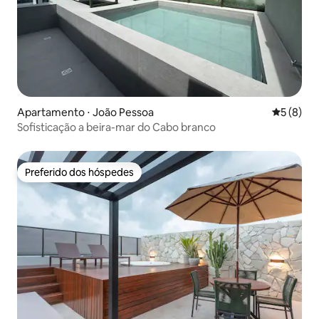
Apartamento ⋅ João Pessoa
5 de uma 
5 (8)
Sofisticação a beira-mar do Cabo branco
Preferido dos hóspedes
Preferido dos hóspedes