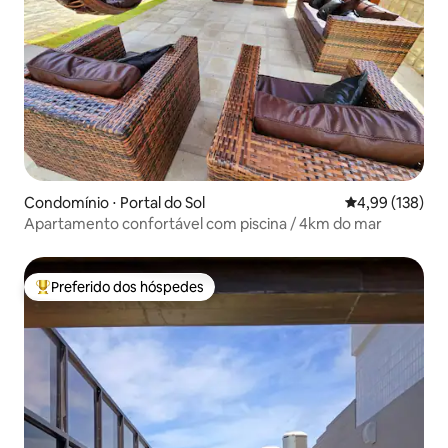
Condomínio ⋅ Portal do Sol
4,99 de uma av
4,99 (138)
Apartamento confortável com piscina / 4km do mar
Preferido dos hóspedes
Entre os melhores preferidos dos hóspedes