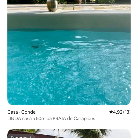
Casa ⋅ Conde
4,92 de uma a
4,92 (13)
LINDA casa a 50m da PRAIA de Carapibus
Superhost