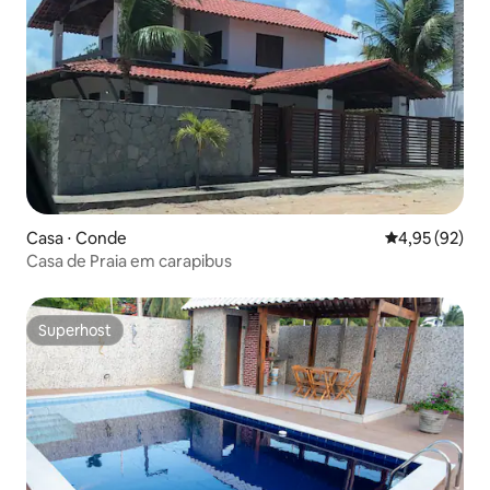
Casa ⋅ Conde
4,95 de uma a
4,95 (92)
Casa de Praia em carapibus
Superhost
Superhost