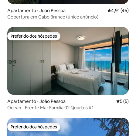
Apartamento ⋅ João Pessoa
4,91 de uma a
4,91 (46)
Cobertura em Cabo Branco (único anúncio)
Preferido dos hóspedes
Preferido dos hóspedes
Apartamento ⋅ João Pessoa
5 de uma 
5 (5)
Ocean - Frente Mar Familia 02 Quartos #1
Preferido dos hóspedes
Preferido dos hóspedes