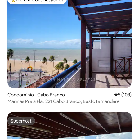
Entre os melhores preferidos dos hóspedes
Condomínio ⋅ Cabo Branco
5 de uma av
5 (103)
Marinas Praia Flat 221 Cabo Branco, BustoTamandare
Superhost
Superhost