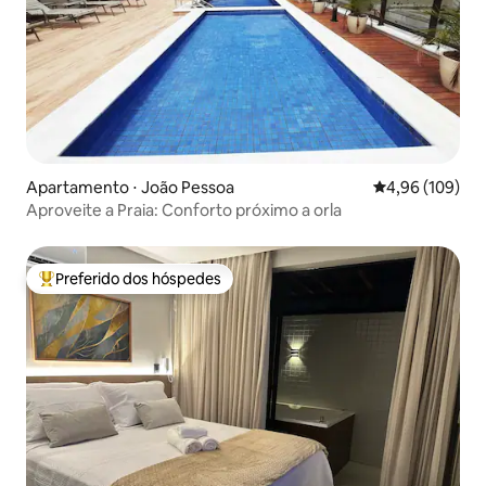
Apartamento ⋅ João Pessoa
4,96 de uma av
4,96 (109)
Aproveite a Praia: Conforto próximo a orla
Preferido dos hóspedes
Entre os melhores preferidos dos hóspedes