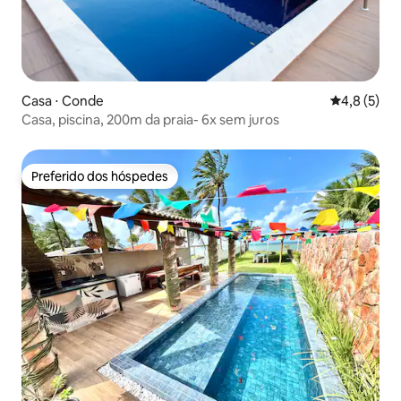
Casa ⋅ Conde
4,8 de uma 
4,8 (5)
Casa, piscina, 200m da praia- 6x sem juros
Preferido dos hóspedes
Preferido dos hóspedes