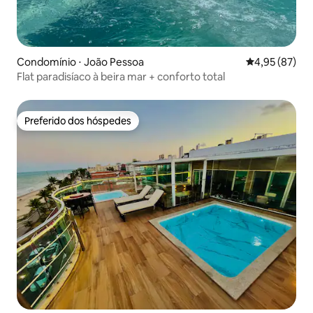
Condomínio ⋅ João Pessoa
4,95 de uma a
4,95 (87)
Flat paradisíaco à beira mar + conforto total
Preferido dos hóspedes
Preferido dos hóspedes