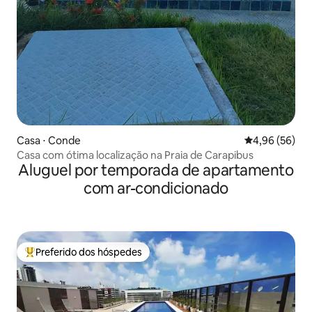
Casa ⋅ Conde
4,96 de uma a
4,96 (56)
Casa com ótima localização na Praia de Carapibus
Aluguel por temporada de apartamento
com ar-condicionado
Preferido dos hóspedes
Entre os melhores preferidos dos hóspedes