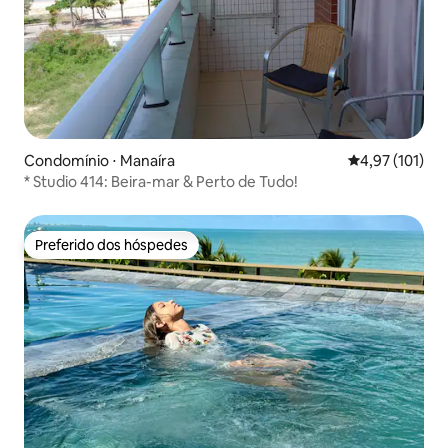
Condomínio ⋅ Manaíra
4,97 de uma av
4,97 (101)
* Studio 414: Beira-mar & Perto de Tudo!
Preferido dos hóspedes
Preferido dos hóspedes