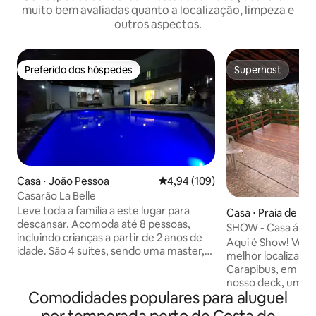
muito bem avaliadas quanto a localização, limpeza e
outros aspectos.
Preferido dos hóspedes
Superhost
Preferido dos hóspedes
Superhost
Casa ⋅ João Pessoa
4,94 de uma avaliação média de 
4,94 (109)
Casarão La Belle
Leve toda a família a este lugar para
Casa ⋅ Praia de Ca
descansar. Acomoda até 8 pessoas,
SHOW - Casa á beir
incluindo crianças a partir de 2 anos de
Carapibus
Aqui é Show! Você
idade. São 4 suites, sendo uma master,
melhor localização
com 2 vagas cobertas de garagem,
Carapibus, em fre
localizada no bairro Portal do Sol, ao lado
nosso deck, uma vi
do Altiplano Cabo Branco e a menos de 5
Comodidades populares para aluguel
maré baixa, várias 
minutos da praia do Cabo Branco. É
formam a nossa po