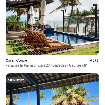
Superhost
Casa ⋅ Conde
5 de uma 
5 (3)
Paradise In Paraiso I para 23 hóspedes / 8 suítes-3P
Superhost
Superhost