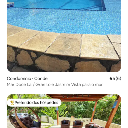
Condomínio ⋅ Conde
5 de uma 
5 (6)
Mar Doce Lar/ Granito e Jasmim Vista para o mar
Preferido dos hóspedes
Entre os melhores preferidos dos hóspedes