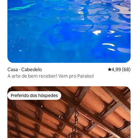
Casa ⋅ Cabedelo
4,99 de uma av
4,99 (68)
A arte de bem receber! Vem pro Paraíso!
Preferido dos hóspedes
Preferido dos hóspedes