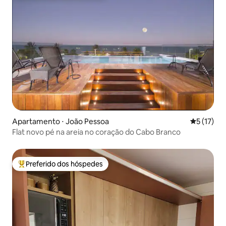
Apartamento ⋅ João Pessoa
5 de uma a
5 (17)
Flat novo pé na areia no coração do Cabo Branco
Preferido dos hóspedes
Entre os melhores preferidos dos hóspedes