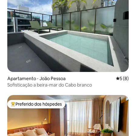
Apartamento ⋅ João Pessoa
5 de uma 
5 (8)
Sofisticação a beira-mar do Cabo branco
Preferido dos hóspedes
Entre os melhores preferidos dos hóspedes