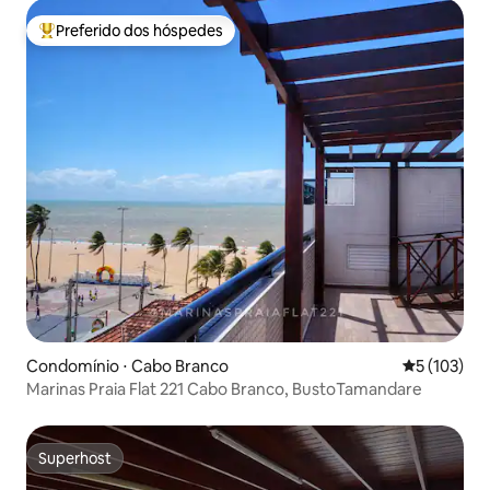
Preferido dos hóspedes
Entre os melhores preferidos dos hóspedes
Condomínio ⋅ Cabo Branco
5 de uma av
5 (103)
Marinas Praia Flat 221 Cabo Branco, BustoTamandare
Superhost
Superhost