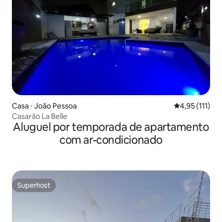
Casa ⋅ João Pessoa
4,95 de uma av
4,95 (111)
Casarão La Belle
Aluguel por temporada de apartamento
com ar-condicionado
Superhost
Superhost