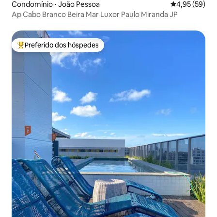
Condomínio ⋅ João Pessoa
4,95 de uma a
4,95 (59)
Ap Cabo Branco Beira Mar Luxor Paulo Miranda JP
Preferido dos hóspedes
Entre os melhores preferidos dos hóspedes