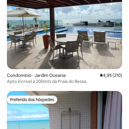
Condomínio ⋅ Jardim Oceania
4,95 de uma av
4,95 (210)
Apto incrível à 200mts da Praia do Bessa.
Preferido dos hóspedes
Preferido dos hóspedes