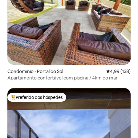
Condomínio ⋅ Portal do Sol
4,99 de uma av
4,99 (138)
Apartamento confortável com piscina / 4km do mar
Preferido dos hóspedes
Entre os melhores preferidos dos hóspedes