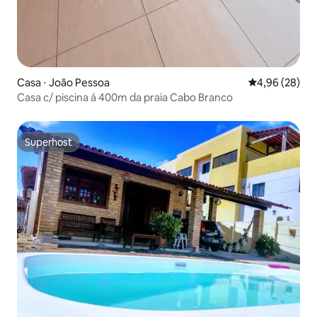
Casa ⋅ João Pessoa
4,96 de uma a
4,96 (28)
Casa c/ piscina á 400m da praia Cabo Branco
Superhost
Superhost