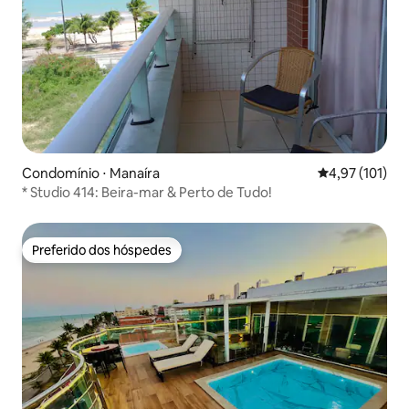
Condomínio ⋅ Manaíra
4,97 de uma av
4,97 (101)
* Studio 414: Beira-mar & Perto de Tudo!
Preferido dos hóspedes
Preferido dos hóspedes