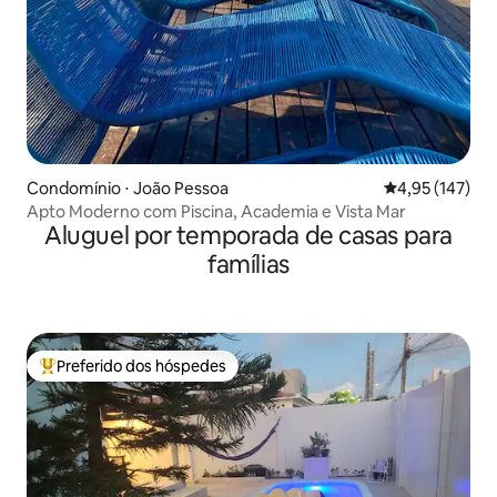
Condomínio ⋅ João Pessoa
4,95 de uma av
4,95 (147)
Apto Moderno com Piscina, Academia e Vista Mar
Aluguel por temporada de casas para
famílias
Preferido dos hóspedes
Entre os melhores preferidos dos hóspedes