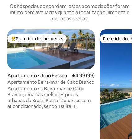
Os hóspedes concordam: estas acomodações foram
muito bem avaliadas quanto a localização, limpeza e
outros aspectos.
Preferido dos hóspedes
Preferido dos hó
Entre os melhores preferidos dos hóspedes
Preferido dos hó
Apartamento ⋅ João Pessoa
4,99 de uma avaliação média de
4,99 (99)
Apartamento Beira-mar de Cabo Branco
Apartamento na Beira-mar de Cabo
Branco, uma das melhores praias
urbanas do Brasil. Possui 2 quartos com
ar condicionado, sendo 1 suíte, 1
banheiro social, sala com SmarTV de 40”,
WiFi e cozinha equipada. Localizado ao
lado do Food Park Cabo Branco, e menos
de 1km do famoso Bar do Cuscuz.
Mercado, farmácia e restaurantes nas