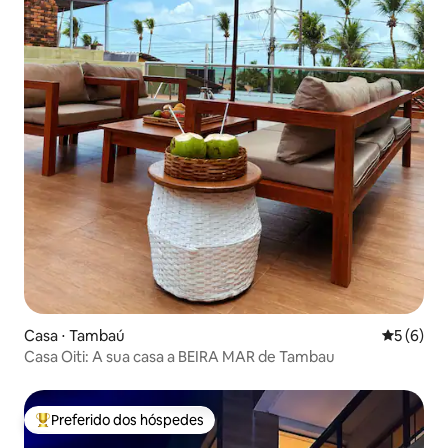
Casa ⋅ Tambaú
5 de uma 
5 (6)
Casa Oiti: A sua casa a BEIRA MAR de Tambau
Preferido dos hóspedes
Entre os melhores preferidos dos hóspedes