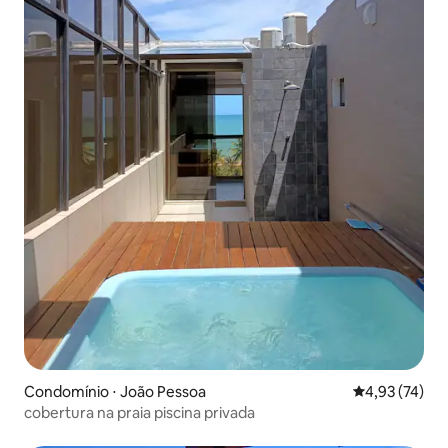
Condomínio ⋅ João Pessoa
4,93 de uma a
4,93 (74)
cobertura na praia piscina privada