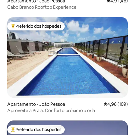
Apartamento ⋅ João Pessoa
4,91 de uma a
4,91 (46)
Cabo Branco Rooftop Experience
Preferido dos hóspedes
Entre os melhores preferidos dos hóspedes
Apartamento ⋅ João Pessoa
4,96 de uma av
4,96 (109)
Aproveite a Praia: Conforto próximo a orla
Preferido dos hóspedes
Entre os melhores preferidos dos hóspedes