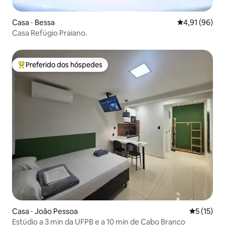
Casa ⋅ Bessa
4,91 de uma a
4,91 (96)
Casa Refúgio Praiano.
Preferido dos hóspedes
Entre os melhores preferidos dos hóspedes
Casa ⋅ João Pessoa
5 de uma a
5 (15)
Estúdio a 3 min da UFPB e a 10 min de Cabo Branco