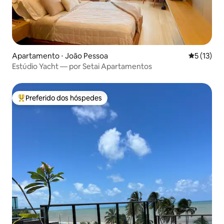
Apartamento ⋅ João Pessoa
5 de uma a
5 (13)
Estúdio Yacht — por Setai Apartamentos
Preferido dos hóspedes
Entre os melhores preferidos dos hóspedes