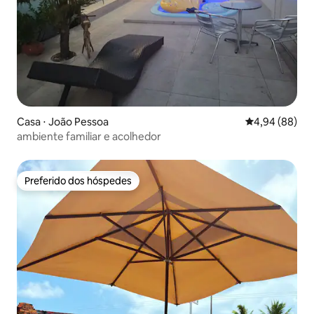
Casa ⋅ João Pessoa
4,94 de uma av
4,94 (88)
ambiente familiar e acolhedor
Preferido dos hóspedes
Preferido dos hóspedes