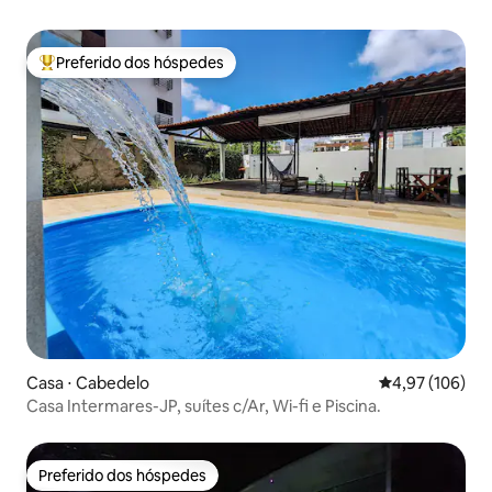
Preferido dos hóspedes
Entre os melhores preferidos dos hóspedes
Casa ⋅ Cabedelo
4,97 de uma av
4,97 (106)
Casa Intermares-JP, suítes c/Ar, Wi-fi e Piscina.
Preferido dos hóspedes
Preferido dos hóspedes