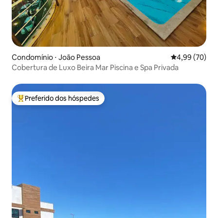
Condomínio ⋅ João Pessoa
4,99 de uma a
4,99 (70)
Cobertura de Luxo Beira Mar Piscina e Spa Privada
Preferido dos hóspedes
Entre os melhores preferidos dos hóspedes