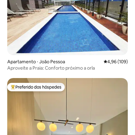
Apartamento ⋅ João Pessoa
4,96 de uma av
4,96 (109)
Aproveite a Praia: Conforto próximo a orla
Preferido dos hóspedes
Entre os melhores preferidos dos hóspedes