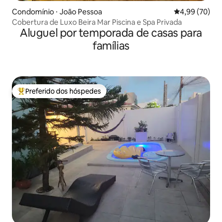
Condomínio ⋅ João Pessoa
4,99 de uma a
4,99 (70)
Cobertura de Luxo Beira Mar Piscina e Spa Privada
Aluguel por temporada de casas para
famílias
Preferido dos hóspedes
Entre os melhores preferidos dos hóspedes