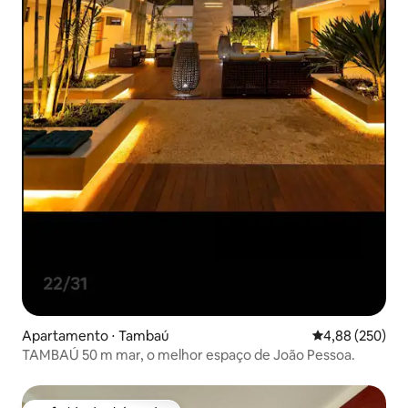
Apartamento ⋅ Tambaú
4,88 de uma ava
4,88 (250)
TAMBAÚ 50 m mar, o melhor espaço de João Pessoa.