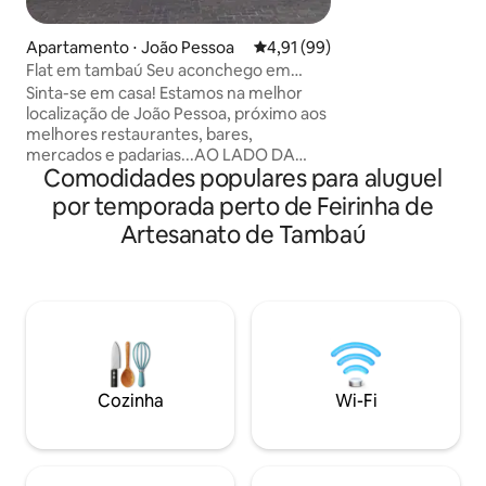
climatizados. Lazer
banheiro de apoio
Apartamento ⋅ João Pessoa
4,91 de uma avaliação média de
4,91 (99)
churrasqueira e T
Flat em tambaú Seu aconchego em
130m da praia (ao l
frente ao mar
Sinta-se em casa! Estamos na melhor
dispondo de pisci
localização de João Pessoa, próximo aos
de estacionamento
melhores restaurantes, bares,
lavanderia c/ máqu
mercados e padarias...AO LADO DA
snooker bar, acad
Comodidades populares para aluguel
FEIRINHA DE ARTESANATO DE TAMBAÚ.
gourmet complet
Desfrute de uma bela caminhada no
por temporada perto de Feirinha de
calcadao da praia, pois ESTAMOS
Artesanato de Tambaú
LOCALIZADOS DE FRENTE AO MAR
Poucos minutos de caminhada das
praias turísticas de João Pessoa, Praia do
bessa, Manaira e Cabo Branco
ESTACIONAMENTO ROTATIVO NAO É
PERMITIDO VISITATES *SEGUNDAS
FEIRAS-MANUTENCAO DA PISCINA
Melhor lugar para você e sua família!
Cozinha
Wi-Fi