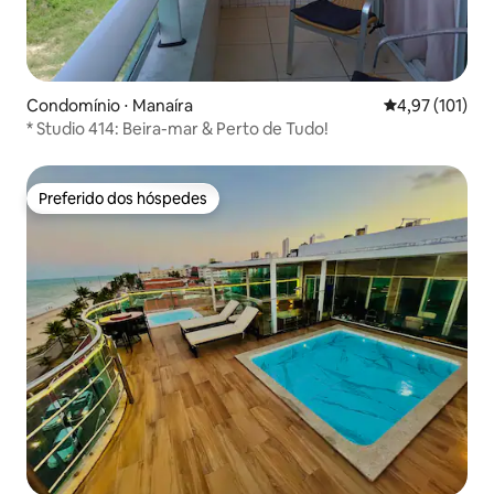
Condomínio ⋅ Manaíra
4,97 de uma av
4,97 (101)
* Studio 414: Beira-mar & Perto de Tudo!
Preferido dos hóspedes
Preferido dos hóspedes