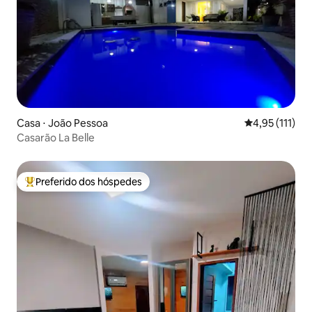
Casa ⋅ João Pessoa
4,95 de uma av
4,95 (111)
Casarão La Belle
Preferido dos hóspedes
Entre os melhores preferidos dos hóspedes