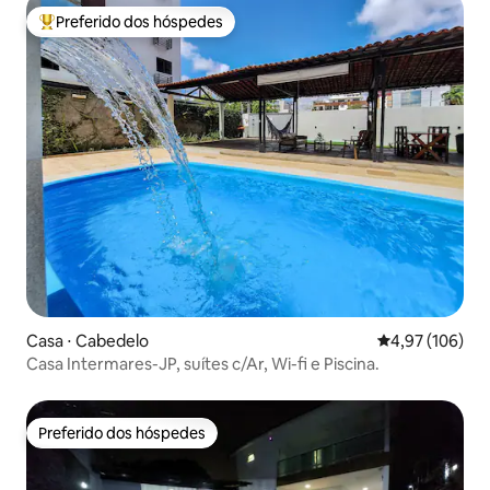
Preferido dos hóspedes
Entre os melhores preferidos dos hóspedes
Casa ⋅ Cabedelo
4,97 de uma av
4,97 (106)
Casa Intermares-JP, suítes c/Ar, Wi-fi e Piscina.
Preferido dos hóspedes
Preferido dos hóspedes