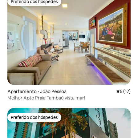
Preferido dos hóspedes
Preferido dos hóspedes
Apartamento ⋅ João Pessoa
5 de uma a
5 (17)
Melhor Apto Praia Tambaú vista mar!
Preferido dos hóspedes
Preferido dos hóspedes