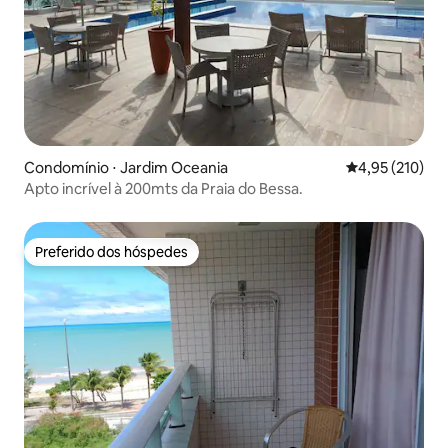
Condomínio ⋅ Jardim Oceania
4,95 de uma av
4,95 (210)
Apto incrível à 200mts da Praia do Bessa.
Preferido dos hóspedes
Preferido dos hóspedes