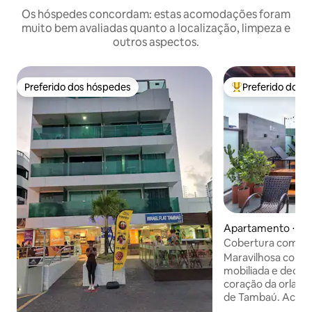
Os hóspedes concordam: estas acomodações foram
muito bem avaliadas quanto a localização, limpeza e
outros aspectos.
Preferido dos hóspedes
Preferido dos 
Preferido dos hóspedes
Entre os melhore
Apartamento ⋅ Jo
Cobertura com Jac
de Tambaú
Maravilhosa cober
mobiliada e decora
coração da orla de
de Tambaú. Acomoda até 6 pessoas e
possui todos os a