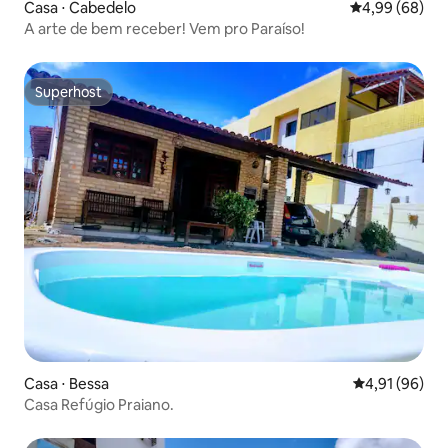
Casa ⋅ Cabedelo
4,99 de uma av
4,99 (68)
A arte de bem receber! Vem pro Paraíso!
Superhost
Superhost
Casa ⋅ Bessa
4,91 de uma a
4,91 (96)
Casa Refúgio Praiano.