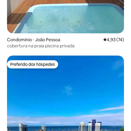
Condomínio ⋅ João Pessoa
4,93 de uma a
4,93 (74)
cobertura na praia piscina privada
Preferido dos hóspedes
Preferido dos hóspedes