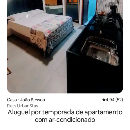
Casa ⋅ João Pessoa
4,94 de uma a
4,94 (52)
Flats UrbanStay
Aluguel por temporada de apartamento
com ar-condicionado