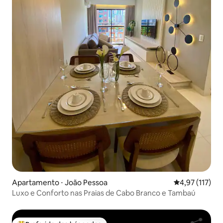
Apartamento ⋅ João Pessoa
4,97 de uma av
4,97 (117)
Luxo e Conforto nas Praias de Cabo Branco e Tambaú