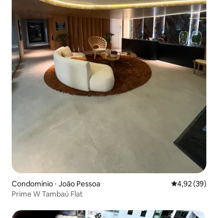
Condomínio ⋅ João Pessoa
4,92 de uma a
4,92 (39)
Prime W Tambaú Flat