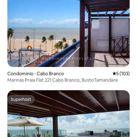
Condomínio ⋅ Cabo Branco
5 de uma av
5 (103)
Marinas Praia Flat 221 Cabo Branco, BustoTamandare
Superhost
Superhost