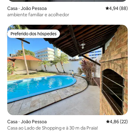
Casa ⋅ João Pessoa
4,94 de uma av
4,94 (88)
ambiente familiar e acolhedor
Preferido dos hóspedes
Preferido dos hóspedes
Casa ⋅ João Pessoa
4,86 de uma a
4,86 (22)
Casa ao Lado de Shopping e à 30 m da Praia!