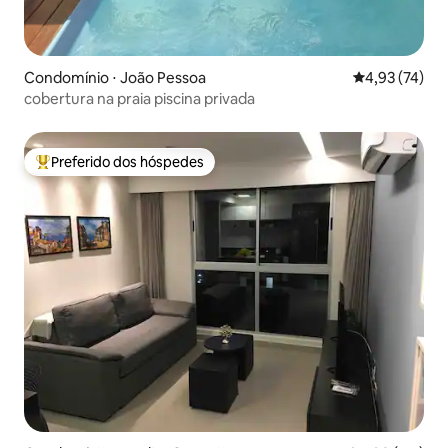
Condomínio ⋅ João Pessoa
4,93 de uma a
4,93 (74)
cobertura na praia piscina privada
Preferido dos hóspedes
Entre os melhores preferidos dos hóspedes