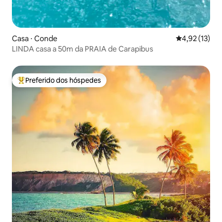
Casa ⋅ Conde
4,92 de uma a
4,92 (13)
LINDA casa a 50m da PRAIA de Carapibus
Preferido dos hóspedes
Entre os melhores preferidos dos hóspedes