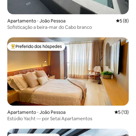
Apartamento ⋅ João Pessoa
5 de uma 
5 (8)
Sofisticação a beira-mar do Cabo branco
Preferido dos hóspedes
Entre os melhores preferidos dos hóspedes
Apartamento ⋅ João Pessoa
5 de uma a
5 (13)
Estúdio Yacht — por Setai Apartamentos