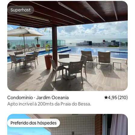
Superhost
Superhost
Condomínio ⋅ Jardim Oceania
4,95 de uma av
4,95 (210)
Apto incrível à 200mts da Praia do Bessa.
Preferido dos hóspedes
Preferido dos hóspedes