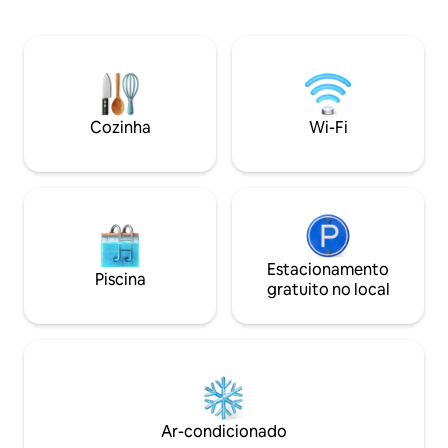
hospedagem ainda mais agradável. Cada
consulta prévia a 
detalhe do flat foi cuidadosamente
R$ 50,00/diária por pes
pensado para proporcionar praticidade e
permitidos animais
conforto aos nossos hóspedes. Nossa
eventos
jacuzzi é aquecida e privativa! Contamos
também com um kit praia (cadeiras,
guarda-sol e caixa térmica).
Cozinha
Wi-Fi
Estacionamento
Piscina
gratuito no local
Ar-condicionado