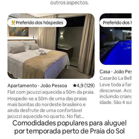
outros aspectos.
Preferido dos hóspedes
Preferido dos hó
Entre os melhores preferidos dos hóspedes
Preferido dos hó
Casa ⋅ João Pesso
Casarão La Belle
Leve toda a família
Apartamento ⋅ João Pessoa
4,9 de uma avaliação média de 
4,9 (129)
descansar. Acomod
Flat com jacuzzi aquecida a 50m da praia.
incluindo crianças 
Hospede-se a 50m de uma das praias
idade. São 4 suite
mais bonitas do nordeste brasileiro e
com 2 vagas cobe
ainda desfrute de uma confortável
localizada no bairr
jacuzzi aquecida no quarto. No flat
do Altiplano Cabo Branco
Comodidades populares para aluguel
Diamante 101 você encontrará um
minutos da praia d
ambiente belo, aconchegante e repleto
por temporada perto de Praia do Sol
possível hospedar
de facilidades que tornarão sua
totalizando 10 pe