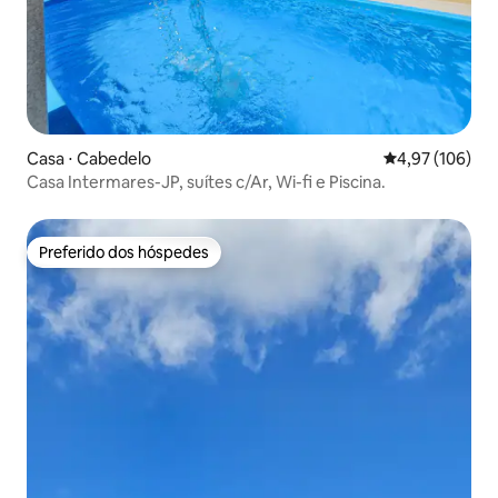
Casa ⋅ Cabedelo
4,97 de uma av
4,97 (106)
Casa Intermares-JP, suítes c/Ar, Wi-fi e Piscina.
Preferido dos hóspedes
Preferido dos hóspedes