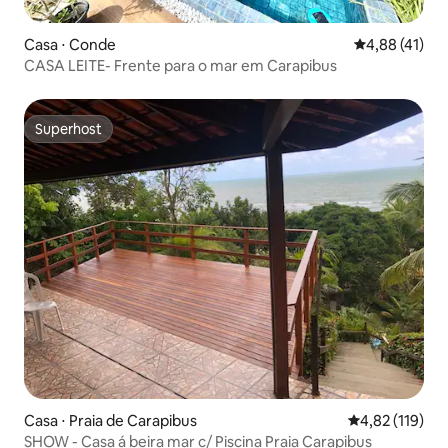
Casa ⋅ Conde
4,88 de uma a
4,88 (41)
CASA LEITE- Frente para o mar em Carapibus
Superhost
Superhost
Casa ⋅ Praia de Carapibus
4,82 de uma av
4,82 (119)
SHOW - Casa á beira mar c/ Piscina Praia Carapibus