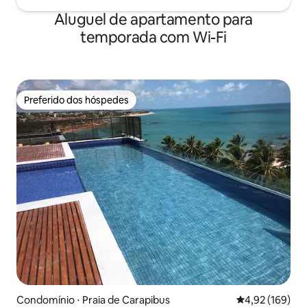
Aluguel de apartamento para
temporada com Wi-Fi
Preferido dos hóspedes
Preferido dos hóspedes
Condomínio ⋅ Praia de Carapibus
4,92 de uma av
4,92 (169)