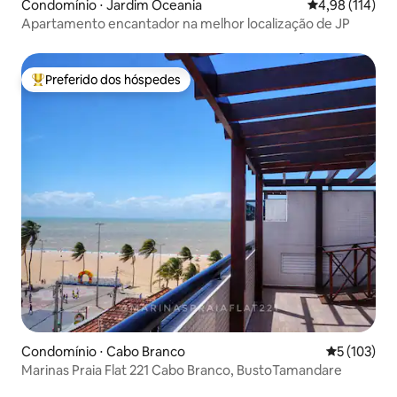
Condomínio ⋅ Jardim Oceania
4,98 de uma av
4,98 (114)
Apartamento encantador na melhor localização de JP
Preferido dos hóspedes
Entre os melhores preferidos dos hóspedes
Condomínio ⋅ Cabo Branco
5 de uma av
5 (103)
Marinas Praia Flat 221 Cabo Branco, BustoTamandare