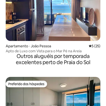
Apartamento ⋅ João Pessoa
5 de uma a
5 (25)
Apto de Luxo com Vista para o Mar Pé na Areia
Outros aluguéis por temporada
excelentes perto de Praia do Sol
Preferido dos hóspedes
Preferido dos hóspedes