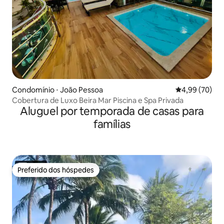
Condomínio ⋅ João Pessoa
4,99 de uma a
4,99 (70)
Cobertura de Luxo Beira Mar Piscina e Spa Privada
Aluguel por temporada de casas para
famílias
Preferido dos hóspedes
Preferido dos hóspedes