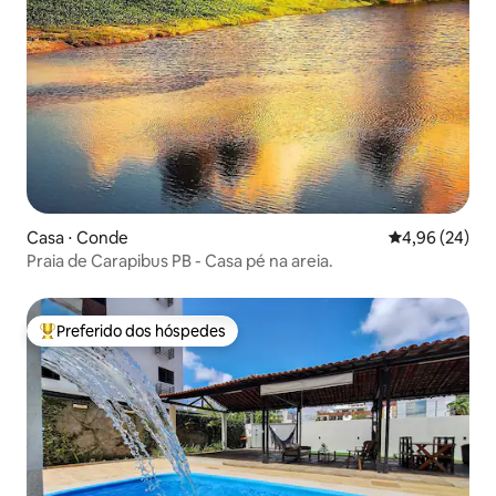
Casa ⋅ Conde
4,96 de uma a
4,96 (24)
Praia de Carapibus PB - Casa pé na areia.
Preferido dos hóspedes
Entre os melhores preferidos dos hóspedes