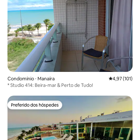
Condomínio ⋅ Manaíra
4,97 de uma av
4,97 (101)
* Studio 414: Beira-mar & Perto de Tudo!
Preferido dos hóspedes
Preferido dos hóspedes