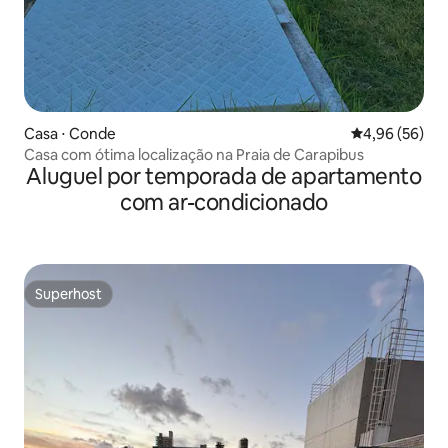
Casa ⋅ Conde
4,96 de uma a
4,96 (56)
Casa com ótima localização na Praia de Carapibus
Aluguel por temporada de apartamento
com ar-condicionado
Superhost
Superhost