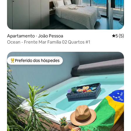
Apartamento ⋅ João Pessoa
5 de uma 
5 (5)
Ocean - Frente Mar Familia 02 Quartos #1
Preferido dos hóspedes
Entre os melhores preferidos dos hóspedes