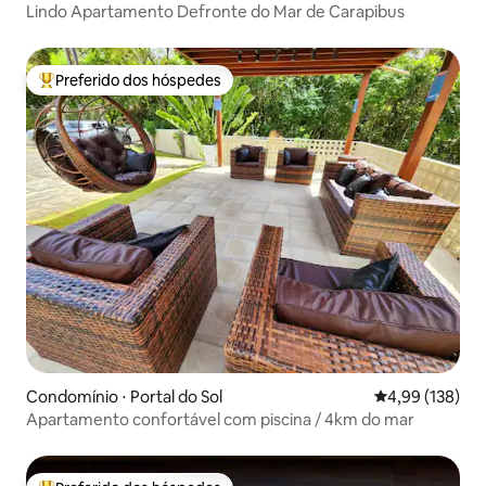
Lindo Apartamento Defronte do Mar de Carapibus
Preferido dos hóspedes
Entre os melhores preferidos dos hóspedes
Condomínio ⋅ Portal do Sol
4,99 de uma av
4,99 (138)
Apartamento confortável com piscina / 4km do mar