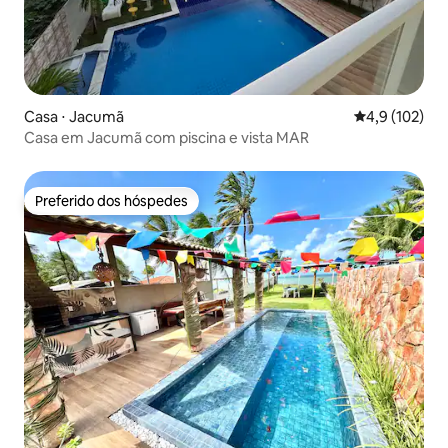
Casa ⋅ Jacumã
4,9 de uma av
4,9 (102)
Casa em Jacumã com piscina e vista MAR
Preferido dos hóspedes
Preferido dos hóspedes