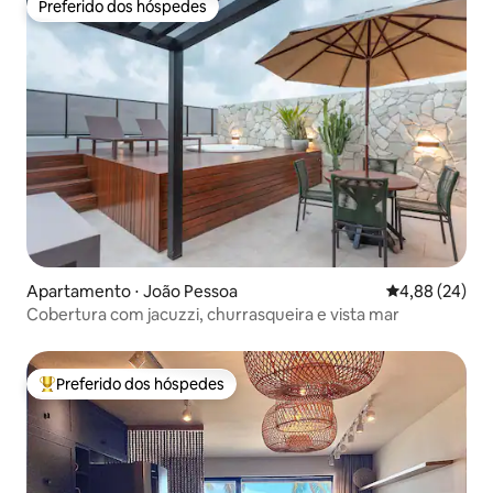
Preferido dos hóspedes
Preferido dos hóspedes
Apartamento ⋅ João Pessoa
4,88 de uma a
4,88 (24)
Cobertura com jacuzzi, churrasqueira e vista mar
Preferido dos hóspedes
Entre os melhores preferidos dos hóspedes