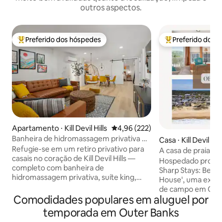
outros aspectos.
Preferido dos hóspedes
Preferido dos 
Entre os melhores preferidos dos hóspedes
Entre os melhore
Apartamento ⋅ Kill Devil Hills
4,96 de uma avaliação média de 
4,96 (222)
Banheira de hidromassagem privativa +
Casa ⋅ Kill Devil Hill
banheira de spa | Retiro para casais em
Refugie-se em um retiro privativo para
A casa de praia | V
OBX
casais no coração de Kill Devil Hills —
feliz
Hospedado profis
completo com banheira de
Sharp Stays: Bem-
hidromassagem privativa, suíte king,
House', uma experi
banheira de imersão estilo spa, chuveiro
de campo em Oute
com efeito de chuva, bicicletas de praia
Comodidades populares em aluguel por
em 1946, esta cas
e fácil acesso a caminhadas ao pôr do sol
onde as famílias v
temporada em Outer Banks
na Bay Drive. Perfeito para aniversários,
sonhos de férias n