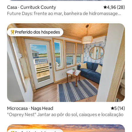
Casa ⋅ Currituck County
4,96 de uma a
4,96 (28)
Future Days: frente ao mar, banheira de hidromassagem,
cavalos selvagens
Preferido dos hóspedes
Entre os melhores preferidos dos hóspedes
Microcasa ⋅ Nags Head
5 de uma a
5 (14)
"Osprey Nest" Jantar ao pôr do sol, caiaques e localização