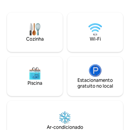
escapadas de fim de semana, viagens
apenas uma linha d
individuais para recarregar as energias e
marítima, desfrute
refúgios tranquilos em OBX. Os
partir da sala de e
hóspedes adoram a limpeza, o conforto,
queen no andar d
o banheiro, a banheira de
privativo à praia a
hidromassagem, a localização, o ciclismo
e a uma curta dist
e a qualidade do sono — todos os
restaurantes e loja
Cozinha
Wi-Fi
pequenos detalhes que fazem com que
central é perfeita
esta estadia seja tranquila, romântica e
que o OBX tem a o
revigorante.
Estacionamento
Piscina
gratuito no local
Ar-condicionado