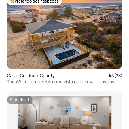
Preferido dos hóspedes
Entre os melhores preferidos dos hóspedes
Casa ⋅ Currituck County
5 de uma a
5 (23)
The White Lotus: retiro com vista para o mar + cavalos
selvagens
Superhost
Superhost