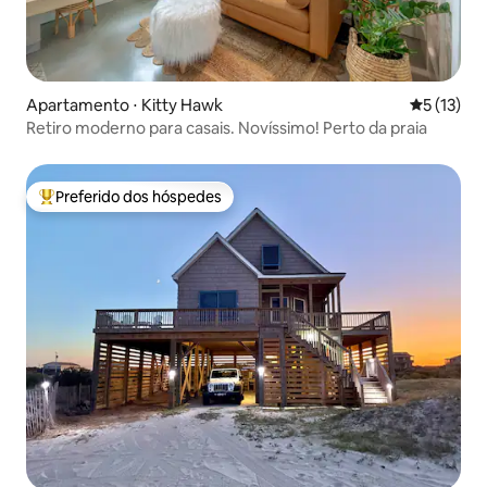
Apartamento ⋅ Kitty Hawk
5 de uma a
5 (13)
Retiro moderno para casais. Novíssimo! Perto da praia
Preferido dos hóspedes
Entre os melhores preferidos dos hóspedes