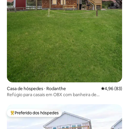
Casa de hóspedes ⋅ Rodanthe
4,96 de uma a
4,96 (83)
Refúgio para casais em OBX com banheira de
hidromassagem e praia a uma curta caminhada
Preferido dos hóspedes
Entre os melhores preferidos dos hóspedes