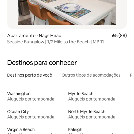
Apartamento ⋅ Nags Head
5 de uma a
5 (88)
Seaside Bungalow | 1/2 Mile to the Beach | MP 11
Destinos para conhecer
Destinos perto de você
Outros tipos de acomodações
Pr
Washington
Myrtle Beach
Aluguéis por temporada
Aluguéis por temporada
Ocean City
North Myrtle Beach
Aluguéis por temporada
Aluguéis por temporada
Virginia Beach
Raleigh