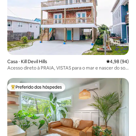
Casa ⋅ Kill Devil Hills
4,98 de uma av
4,98 (94)
Acesso direto à PRAIA, VISTAS para o mar e nascer do sol
+ NOVO
Preferido dos hóspedes
Entre os melhores preferidos dos hóspedes