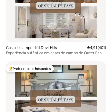
Casa de campo ⋅ Kill Devil Hills
4,91 de uma av
4,91 (401)
Experiência autêntica em casas de campo de Outer Banks
| SUPs
Preferido dos hóspedes
Entre os melhores preferidos dos hóspedes