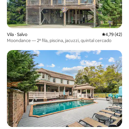
Vila ⋅ Salvo
4,79 de uma a
4,79 (42)
Moondance — 2ª fila, piscina, jacuzzi, quintal cercado