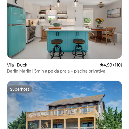
Vila ⋅ Duck
4,99 de uma av
4,99 (110)
Darlin Marlin | 5min a pé da praia + piscina privativa!
Superhost
Superhost