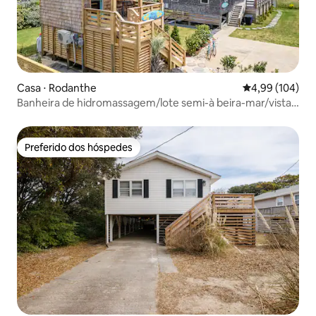
Casa ⋅ Rodanthe
4,99 de uma av
4,99 (104)
Banheira de hidromassagem/lote semi-à beira-mar/vista
para o mar/cama king size
Preferido dos hóspedes
Preferido dos hóspedes