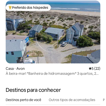
Preferido dos hóspedes
Entre os melhores preferidos dos hóspedes
Casa ⋅ Avon
5 de uma a
5 (22)
À beira-mar! *Banheira de hidromassagem* 3 quartos, 2
banheiros
Destinos para conhecer
Destinos perto de você
Outros tipos de acomodações
Pr