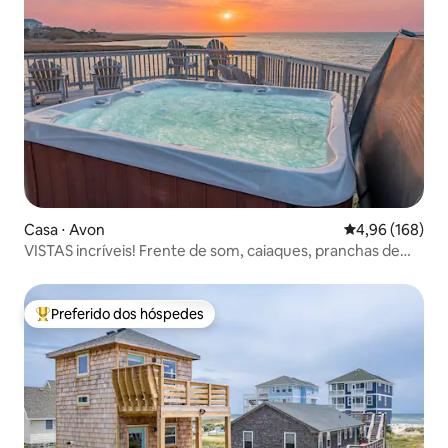
Casa ⋅ Avon
4,96 de uma av
4,96 (168)
VISTAS incríveis! Frente de som, caiaques, pranchas de
remo
Preferido dos hóspedes
Entre os melhores preferidos dos hóspedes