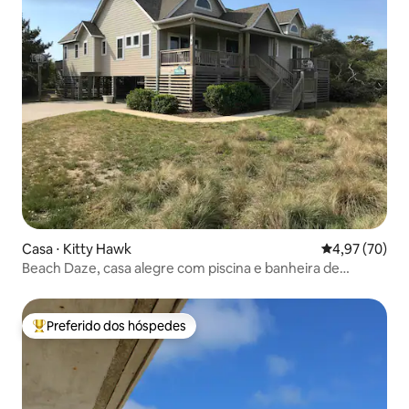
Casa ⋅ Kitty Hawk
4,97 de uma a
4,97 (70)
Beach Daze, casa alegre com piscina e banheira de
hidromassagem
Preferido dos hóspedes
Entre os melhores preferidos dos hóspedes