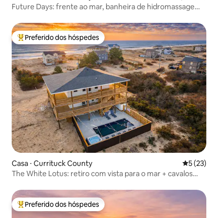
Future Days: frente ao mar, banheira de hidromassagem,
cavalos selvagens
Preferido dos hóspedes
Entre os melhores preferidos dos hóspedes
Casa ⋅ Currituck County
5 de uma a
5 (23)
The White Lotus: retiro com vista para o mar + cavalos
selvagens
Preferido dos hóspedes
Entre os melhores preferidos dos hóspedes