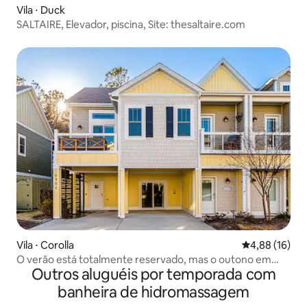
Vila ⋅ Duck
SALTAIRE, Elevador, piscina, Site: thesaltaire.com
Vila ⋅ Corolla
4,88 de uma a
4,88 (16)
O verão está totalmente reservado, mas o outono em
Outros aluguéis por temporada com
OBX é incrível
banheira de hidromassagem