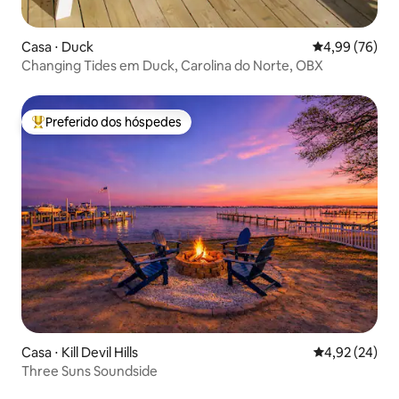
Casa ⋅ Duck
4,99 de uma a
4,99 (76)
Changing Tides em Duck, Carolina do Norte, OBX
Preferido dos hóspedes
Entre os melhores preferidos dos hóspedes
Casa ⋅ Kill Devil Hills
4,92 de uma a
4,92 (24)
Three Suns Soundside