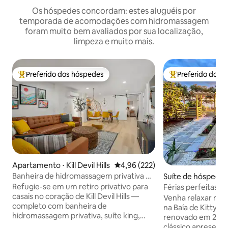
Os hóspedes concordam: estes aluguéis por
temporada de acomodações com hidromassagem
foram muito bem avaliados por sua localização,
limpeza e muito mais.
Preferido dos hóspedes
Preferido dos 
Entre os melhores preferidos dos hóspedes
Entre os melhore
Apartamento ⋅ Kill Devil Hills
4,96 de uma avaliação média de 
4,96 (222)
Banheira de hidromassagem privativa +
Suíte de hóspedes 
banheira de spa | Retiro para casais em
wk
Refugie-se em um retiro privativo para
Férias perfeitas e
OBX
casais no coração de Kill Devil Hills —
Venha relaxar nes
completo com banheira de
na Baía de Kitty 
hidromassagem privativa, suíte king,
renovado em 2021
banheira de imersão estilo spa, chuveiro
clássico apresent