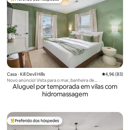
Entre os melhores preferidos dos hóspedes
Casa ⋅ Kill Devil Hills
4,96 de uma a
4,96 (83)
Novo anúncio! Vista para o mar, banheira de
Aluguel por temporada em vilas com
hidromassagem, totalmente renovado
hidromassagem
Preferido dos hóspedes
Entre os melhores preferidos dos hóspedes