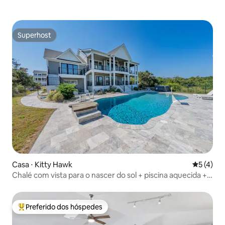
Superhost
Superhost
Casa ⋅ Kitty Hawk
5 de uma 
5 (4)
Chalé com vista para o nascer do sol + piscina aquecida +
casebre com banheira
Preferido dos hóspedes
Entre os melhores preferidos dos hóspedes