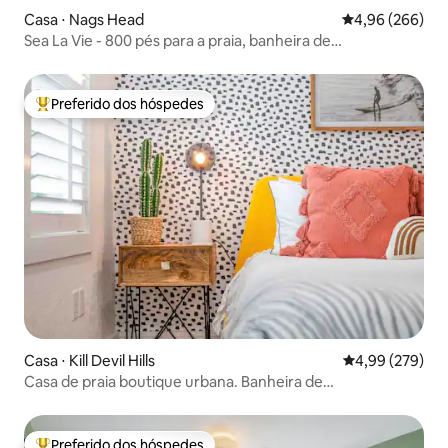
Casa ⋅ Nags Head
4,96 de uma ava
4,96 (266)
Sea La Vie - 800 pés para a praia, banheira de
hidromassagem, cães são bem-vindos!
Preferido dos hóspedes
Entre os melhores preferidos dos hóspedes
Casa ⋅ Kill Devil Hills
4,99 de uma ava
4,99 (279)
Casa de praia boutique urbana. Banheira de
hidromassagem. Carregador de veículos elétricos
Preferido dos hóspedes