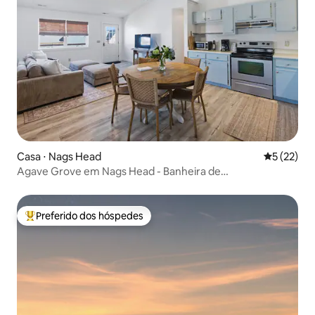
Casa ⋅ Nags Head
5 de uma a
5 (22)
Agave Grove em Nags Head - Banheira de
hidromassagem! Praia! Bicicletas!
Preferido dos hóspedes
Entre os melhores preferidos dos hóspedes