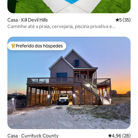
Casa ⋅ Kill Devil Hills
5 de uma a
5 (35)
Caminhe até a praia, cervejaria, piscina privativa e
banheira de hidromassagem!
Preferido dos hóspedes
Entre os melhores preferidos dos hóspedes
Casa ⋅ Currituck County
4,96 de uma a
4,96 (28)