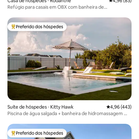
Casa de hóspedes ⋅ Rodanthe
4,96 de uma a
4,96 (83)
Refúgio para casais em OBX com banheira de
hidromassagem e praia a uma curta caminhada
Preferido dos hóspedes
Entre os melhores preferidos dos hóspedes
Suíte de hóspedes ⋅ Kitty Hawk
4,96 de uma av
4,96 (443)
Piscina de água salgada + banheira de hidromassagem —
Condomínio fechado em Kitty Hawk
Preferido dos hóspedes
Entre os melhores preferidos dos hóspedes