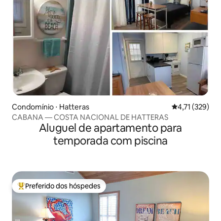
Condomínio ⋅ Hatteras
4,71 de uma av
4,71 (329)
CABANA — COSTA NACIONAL DE HATTERAS
Aluguel de apartamento para
temporada com piscina
Preferido dos hóspedes
Entre os melhores preferidos dos hóspedes