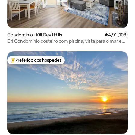
Condomínio ⋅ Kill Devil Hills
4,91 de uma av
4,91 (108)
C4 Condomínio costeiro com piscina, vista para o mar e
praia de 1,6 km
Preferido dos hóspedes
Entre os melhores preferidos dos hóspedes