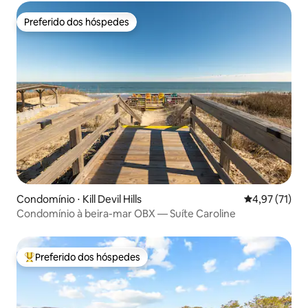
Preferido dos hóspedes
Preferido dos hóspedes
Condomínio ⋅ Kill Devil Hills
4,97 de uma a
4,97 (71)
Condomínio à beira-mar OBX — Suíte Caroline
Preferido dos hóspedes
Entre os melhores preferidos dos hóspedes