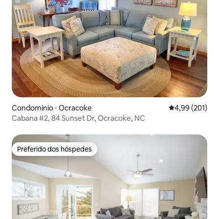
Condomínio ⋅ Ocracoke
4,99 de uma av
4,99 (201)
Cabana #2, 84 Sunset Dr, Ocracoke, NC
Preferido dos hóspedes
Preferido dos hóspedes