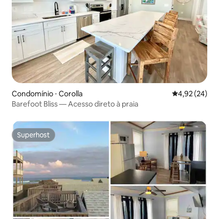
Condomínio ⋅ Corolla
4,92 de uma a
4,92 (24)
Barefoot Bliss — Acesso direto à praia
Superhost
Superhost