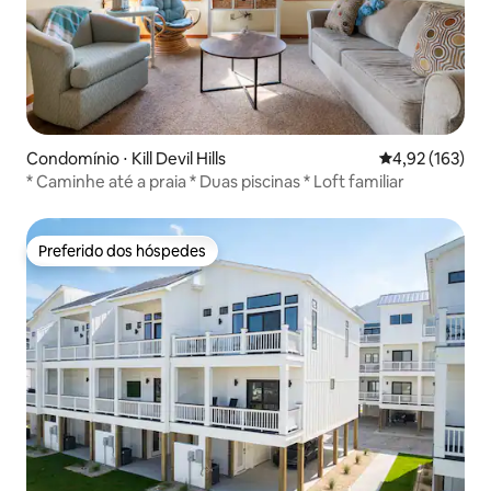
Condomínio ⋅ Kill Devil Hills
4,92 de uma av
4,92 (163)
* Caminhe até a praia * Duas piscinas * Loft familiar
Preferido dos hóspedes
Preferido dos hóspedes