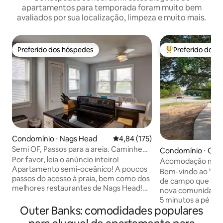
apartamentos para temporada foram muito bem
avaliados por sua localização, limpeza e muito mais.
Preferido dos hóspedes
Preferido dos 
Preferido dos hóspedes
Entre os melhore
Condomínio ⋅ Nags Head
4,84 de uma avaliação média de 
4,84 (175)
Semi OF, Passos para a areia. Caminhe
Condomínio ⋅ Coro
até os restaurantes!
Por favor, leia o anúncio inteiro!
Acomodação mode
Apartamento semi-oceânico! A poucos
perto da praia, do 
Bem-vindo ao "The
passos do acesso à praia, bem como dos
de campo que acei
melhores restaurantes de Nags Head!
nova comunidade à
Cama king com acesso ao deck de nível
5 minutos a pé da 
médio. Cama queen 2 gêmeos
Outer Banks: comodidades populares
restaurantes próxi
Capacidade 6 *roupa de cama/banho
Corolla Village em