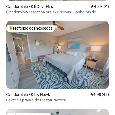
Condomínio ⋅ Kill Devil Hills
4,99 de uma a
4,99 (71)
Condomínio resort na praia · Piscinas · Banheiras de
hidromassagem · Área de brinquedos com água
Preferido dos hóspedes
Entre os melhores preferidos dos hóspedes
Condomínio ⋅ Kitty Hawk
4,98 de uma a
4,98 (49)
Perto da praia e dos restaurantes!