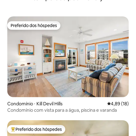
Preferido dos hóspedes
Preferido dos hóspedes
Condomínio ⋅ Kill Devil Hills
4,89 de uma a
4,89 (18)
Condomínio com vista para a água, piscina e varanda
Preferido dos hóspedes
Entre os melhores preferidos dos hóspedes