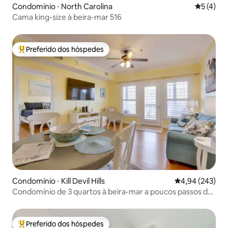
Condomínio ⋅ North Carolina
5 de uma 
5 (4)
Cama king-size à beira-mar 516
Preferido dos hóspedes
Entre os melhores preferidos dos hóspedes
Condomínio ⋅ Kill Devil Hills
4,94 de uma ava
4,94 (243)
Condomínio de 3 quartos à beira-mar a poucos passos de
distância!
Preferido dos hóspedes