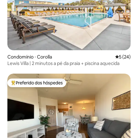
Condomínio ⋅ Corolla
5 de uma a
5 (24)
Lewis Villa | 2 minutos a pé da praia + piscina aquecida
Preferido dos hóspedes
Entre os melhores preferidos dos hóspedes