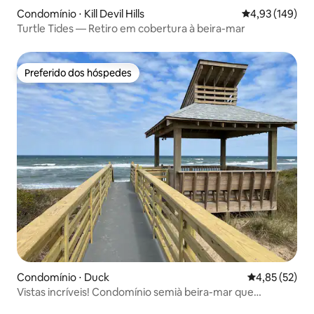
Condomínio ⋅ Kill Devil Hills
4,93 de uma av
4,93 (149)
Turtle Tides — Retiro em cobertura à beira-mar
Preferido dos hóspedes
Preferido dos hóspedes
Condomínio ⋅ Duck
4,85 de uma a
4,85 (52)
Vistas incríveis! Condomínio semià beira-mar que
acomoda 6 pessoas