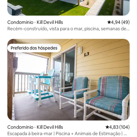
Condomínio ⋅ Kill Devil Hills
4,94 de uma a
4,94 (49)
Recém-construído, vista para o mar, piscina, semanas de
junho abertas!
Preferido dos hóspedes
Preferido dos hóspedes
Condomínio ⋅ Kill Devil Hills
4,83 de uma av
4,83 (104)
Escapada à beira-mar | Piscina + Animais de Estimação | Kill