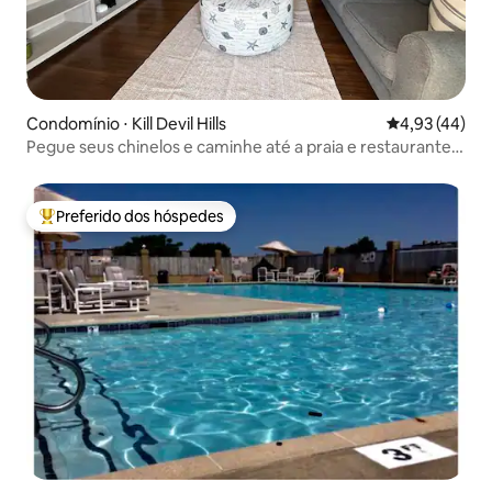
Condomínio ⋅ Kill Devil Hills
4,93 de uma a
4,93 (44)
Pegue seus chinelos e caminhe até a praia e restaurantes
+ piscina
Preferido dos hóspedes
Entre os melhores preferidos dos hóspedes