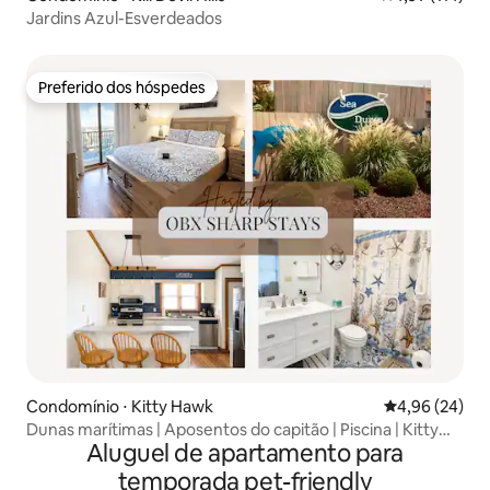
Jardins Azul-Esverdeados
Preferido dos hóspedes
Preferido dos hóspedes
Condomínio ⋅ Kitty Hawk
4,96 de uma a
4,96 (24)
Dunas marítimas | Aposentos do capitão | Piscina | Kitty
Aluguel de apartamento para
Hawk
temporada pet-friendly