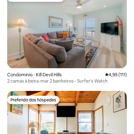
Entre os melhores preferidos dos hóspedes
Condomínio ⋅ Kill Devil Hills
4,95 de uma av
4,95 (111)
2 camas à beira-mar 2 banheiros - Surfer's Watch
Preferido dos hóspedes
Preferido dos hóspedes