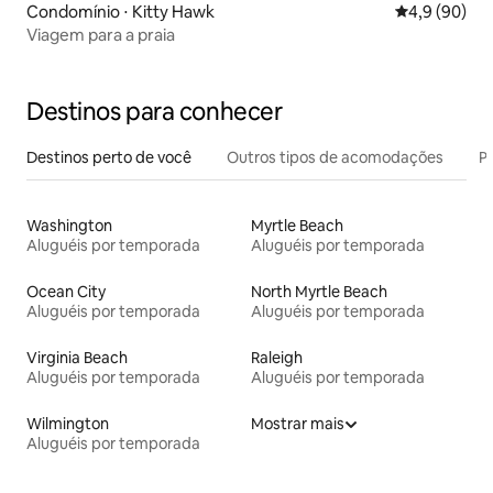
Condomínio ⋅ Kitty Hawk
4,9 de uma a
4,9 (90)
Viagem para a praia
Destinos para conhecer
Destinos perto de você
Outros tipos de acomodações
Pr
Washington
Myrtle Beach
Aluguéis por temporada
Aluguéis por temporada
Ocean City
North Myrtle Beach
Aluguéis por temporada
Aluguéis por temporada
Virginia Beach
Raleigh
Aluguéis por temporada
Aluguéis por temporada
Wilmington
Mostrar mais
Aluguéis por temporada