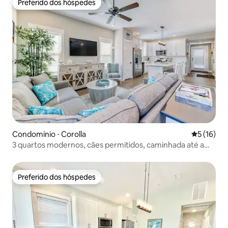
Preferido dos hóspedes
Preferido dos hóspedes
Condomínio ⋅ Corolla
5 de uma a
5 (16)
3 quartos modernos, cães permitidos, caminhada até a
praia, banheira de hidromassagem, piscina
Preferido dos hóspedes
Preferido dos hóspedes