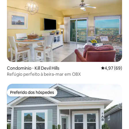
Condomínio ⋅ Kill Devil Hills
4,97 de uma a
4,97 (69)
Refúgio perfeito à beira-mar em OBX
Preferido dos hóspedes
Preferido dos hóspedes