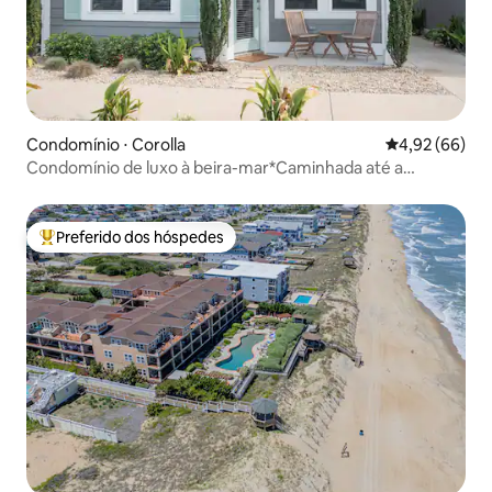
Condomínio ⋅ Corolla
4,92 de uma a
4,92 (66)
Condomínio de luxo à beira-mar*Caminhada até a
praia*Piscina*Animais de estimação*Sem escadas
Preferido dos hóspedes
Entre os melhores preferidos dos hóspedes