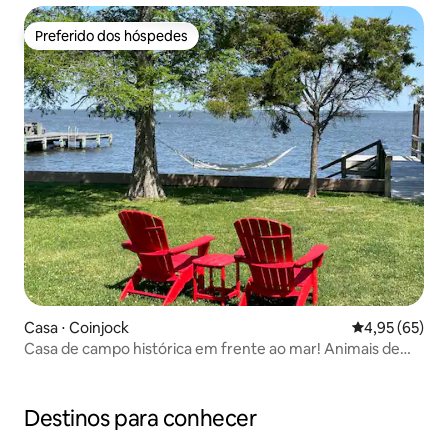
Preferido dos hóspedes
Preferido dos hóspedes
Casa ⋅ Coinjock
4,95 de uma a
4,95 (65)
Casa de campo histórica em frente ao mar! Animais de
estimação! Especiais!
Destinos para conhecer