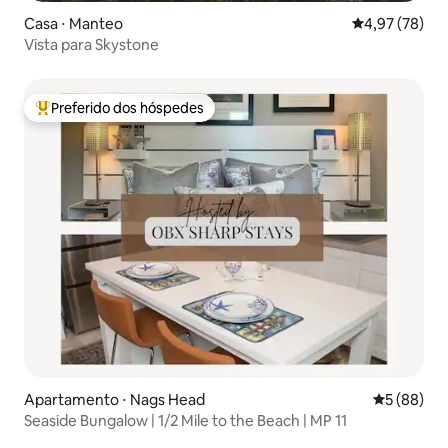
Casa ⋅ Manteo
4,97 de uma a
4,97 (78)
Vista para Skystone
Preferido dos hóspedes
Entre os melhores preferidos dos hóspedes
Apartamento ⋅ Nags Head
5 de uma a
5 (88)
Seaside Bungalow | 1/2 Mile to the Beach | MP 11