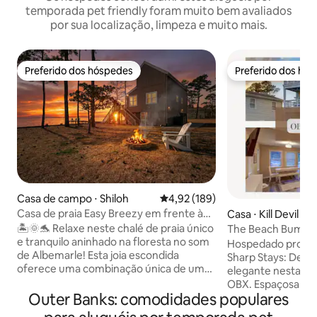
temporada pet friendly foram muito bem avaliados
por sua localização, limpeza e muito mais.
Preferido dos hóspedes
Preferido dos hó
Preferido dos hóspedes
Preferido dos hó
Casa de campo ⋅ Shiloh
4,92 de uma avaliação média de 
4,92 (189)
Casa de praia Easy Breezy em frente à
Casa ⋅ Kill Devil Hill
água isolada
🏝️🌞🐬 Relaxe neste chalé de praia único
The Beach Bum | S
e tranquilo aninhado na floresta no som
Hospedado profis
de Albemarle! Esta joia escondida
Sharp Stays: Desf
oferece uma combinação única de um
elegante nesta ca
refúgio rural e a praia! A vida selvagem é
OBX. Espaçosa e co
verdadeiramente abundante nesta
Outer Banks: comodidades populares
dispõe de 3 quarto
escapada romântica ou férias em família
Totalmente abast