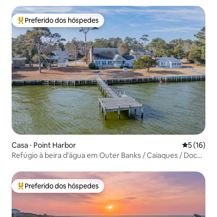
Preferido dos hóspedes
Entre os melhores preferidos dos hóspedes
Casa ⋅ Point Harbor
5 de uma a
5 (16)
Refúgio à beira d'água em Outer Banks / Caiaques / Doca /
Animais de estimação
Preferido dos hóspedes
Entre os melhores preferidos dos hóspedes