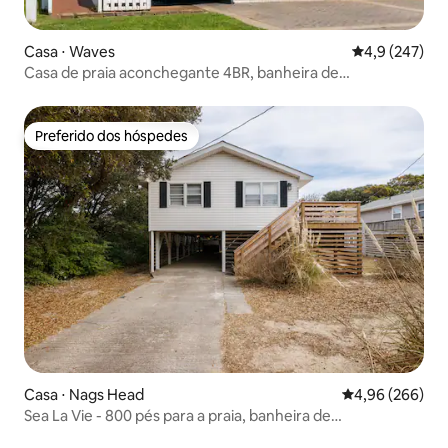
Casa ⋅ Waves
4,9 de uma av
4,9 (247)
Casa de praia aconchegante 4BR, banheira de
hidromassagem, animais de estimação OK
Preferido dos hóspedes
Preferido dos hóspedes
Casa ⋅ Nags Head
4,96 de uma ava
4,96 (266)
Sea La Vie - 800 pés para a praia, banheira de
hidromassagem, cães são bem-vindos!