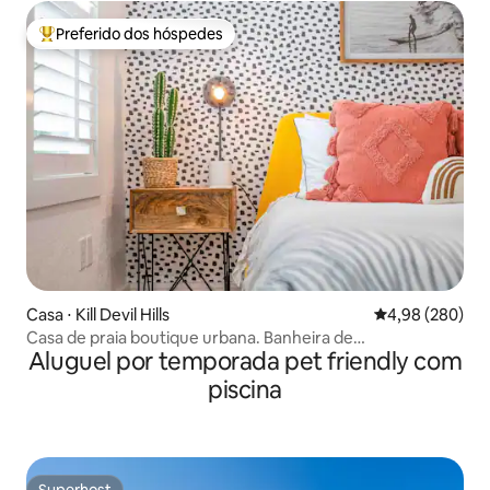
Preferido dos hóspedes
Entre os melhores preferidos dos hóspedes
Casa ⋅ Kill Devil Hills
4,98 de uma ava
4,98 (280)
Casa de praia boutique urbana. Banheira de
Aluguel por temporada pet friendly com
hidromassagem. Carregador de veículos elétricos
piscina