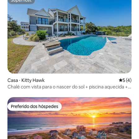
Superhost
Superhost
Casa ⋅ Kitty Hawk
5 de uma 
5 (4)
Chalé com vista para o nascer do sol + piscina aquecida +
casebre com banheira
Preferido dos hóspedes
Preferido dos hóspedes