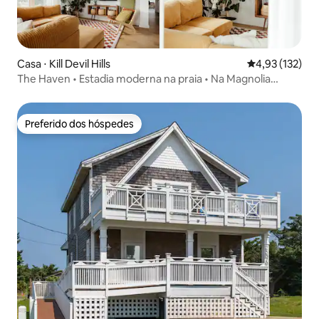
Casa ⋅ Kill Devil Hills
4,93 de uma av
4,93 (132)
The Haven • Estadia moderna na praia • Na Magnolia
Network
Preferido dos hóspedes
Preferido dos hóspedes