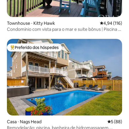
Townhouse ⋅ Kitty Hawk
4,94 de uma av
4,94 (116)
Condomínio com vista para o mar e suíte bônus | Piscina e
bicicletas
Preferido dos hóspedes
Entre os melhores preferidos dos hóspedes
Casa ⋅ Nags Head
5 de uma a
5 (88)
Remodelação: piscina, banheira de hidromassagem,