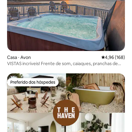
Casa ⋅ Avon
4,96 de uma av
4,96 (168)
VISTAS incríveis! Frente de som, caiaques, pranchas de
remo
Preferido dos hóspedes
Preferido dos hóspedes