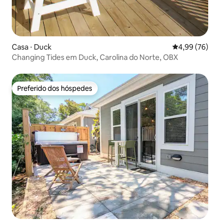
Casa ⋅ Duck
4,99 de uma a
4,99 (76)
Changing Tides em Duck, Carolina do Norte, OBX
Preferido dos hóspedes
Preferido dos hóspedes