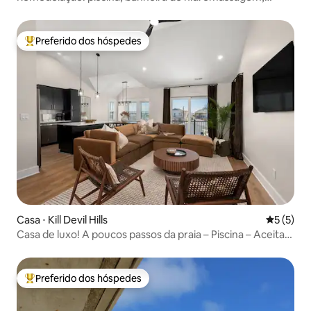
fogueira e passos para a praia
Preferido dos hóspedes
Entre os melhores preferidos dos hóspedes
Casa ⋅ Kill Devil Hills
5 de uma 
5 (5)
Casa de luxo! A poucos passos da praia – Piscina – Aceita
cães!
Preferido dos hóspedes
Entre os melhores preferidos dos hóspedes