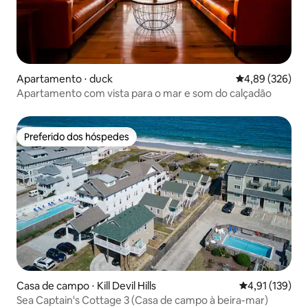
Apartamento ⋅ duck
4,89 de uma ava
4,89 (326)
Apartamento com vista para o mar e som do calçadão
Preferido dos hóspedes
Preferido dos hóspedes
Casa de campo ⋅ Kill Devil Hills
4,91 de uma av
4,91 (139)
Sea Captain's Cottage 3 (Casa de campo à beira-mar)