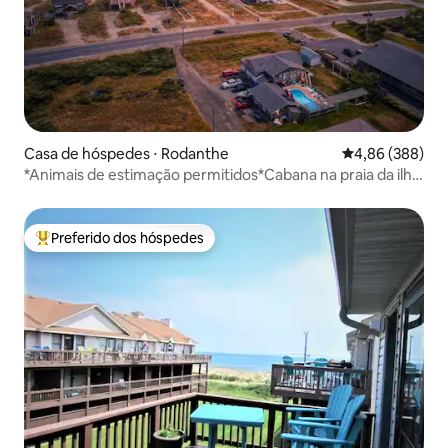
Casa de hóspedes ⋅ Rodanthe
4,86 de uma ava
4,86 (388)
*Animais de estimação permitidos*Cabana na praia da ilha
com piscina!
Preferido dos hóspedes
Entre os melhores preferidos dos hóspedes