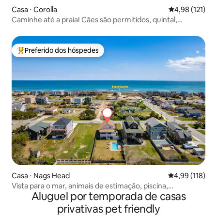
Casa ⋅ Corolla
4,98 de uma av
4,98 (121)
Caminhe até a praia! Cães são permitidos, quintal,
banheira de hidromassagem, piscina
Preferido dos hóspedes
Entre os melhores preferidos dos hóspedes
Casa ⋅ Nags Head
4,99 de uma av
4,99 (118)
Vista para o mar, animais de estimação, piscina,
Aluguel por temporada de casas
caminhada até a praia!
privativas pet friendly