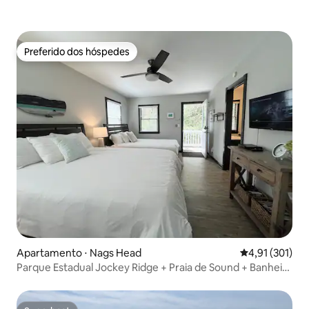
Preferido dos hóspedes
Preferido dos hóspedes
Apartamento ⋅ Nags Head
4,91 de uma av
4,91 (301)
Parque Estadual Jockey Ridge + Praia de Sound + Banheira
de hidromassagem