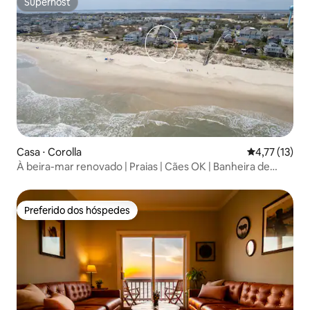
Superhost
Superhost
Casa ⋅ Corolla
4,77 de uma a
4,77 (13)
À beira-mar renovado | Praias | Cães OK | Banheira de
hidromassagem
Preferido dos hóspedes
Preferido dos hóspedes