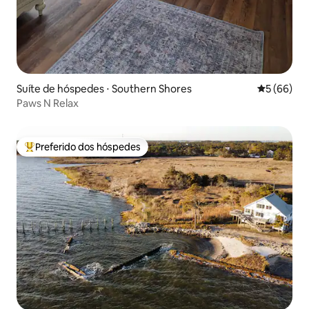
Suíte de hóspedes ⋅ Southern Shores
5 de uma a
5 (66)
Paws N Relax
Preferido dos hóspedes
Entre os melhores preferidos dos hóspedes