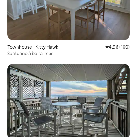
Townhouse ⋅ Kitty Hawk
4,96 de uma av
4,96 (100)
Santuário à beira-mar