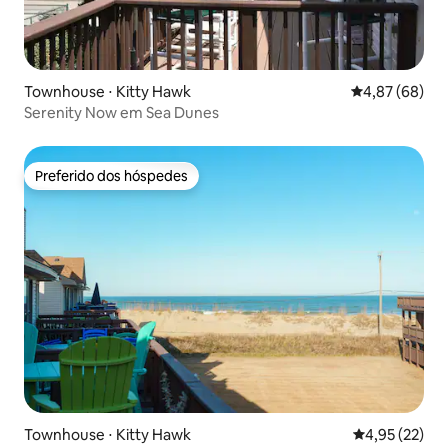
Townhouse ⋅ Kitty Hawk
4,87 de uma a
4,87 (68)
Serenity Now em Sea Dunes
Preferido dos hóspedes
Preferido dos hóspedes
Townhouse ⋅ Kitty Hawk
4,95 de uma a
4,95 (22)