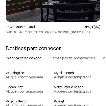
Townhouse ⋅ Duck
4,9 de uma a
4,9 (60)
NanDUCKet: retiro em Bayview no coração de Duck
Destinos para conhecer
Destinos perto de você
Outros tipos de acomodações
Pr
Washington
Myrtle Beach
Aluguéis por temporada
Aluguéis por temporada
Ocean City
North Myrtle Beach
Aluguéis por temporada
Aluguéis por temporada
Virginia Beach
Raleigh
Aluguéis por temporada
Aluguéis por temporada