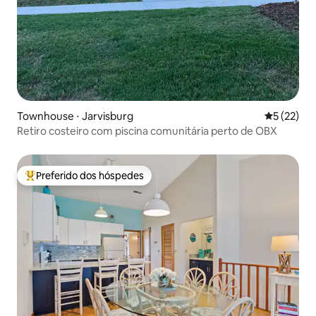
Townhouse ⋅ Jarvisburg
5 de uma a
5 (22)
Retiro costeiro com piscina comunitária perto de OBX
Preferido dos hóspedes
Entre os melhores preferidos dos hóspedes