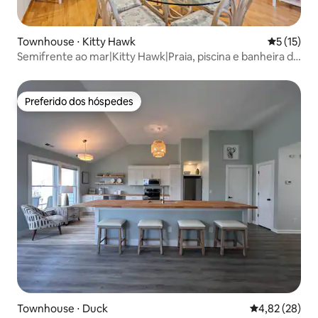
Townhouse ⋅ Kitty Hawk
5 de uma a
5 (15)
Semifrente ao mar|Kitty Hawk|Praia, piscina e banheira de
hidromassagem
Preferido dos hóspedes
Preferido dos hóspedes
Townhouse ⋅ Duck
4,82 de uma a
4,82 (28)