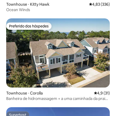
Townhouse ⋅ Kitty Hawk
4,83 de uma av
4,83 (336)
Ocean Winds
Preferido dos hóspedes
Preferido dos hóspedes
Townhouse ⋅ Corolla
4,9 de uma a
4,9 (31)
Banheira de hidromassagem + a uma caminhada da praia |
Retiro Corolla de 4 quartos
Superhost