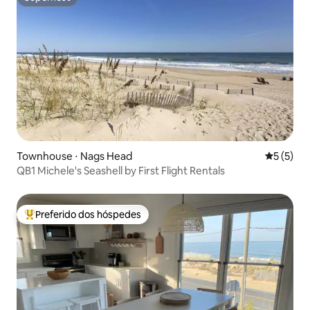
Superhost
Townhouse ⋅ Nags Head
5 de uma 
5 (5)
QB1 Michele's Seashell by First Flight Rentals
Preferido dos hóspedes
Entre os melhores preferidos dos hóspedes