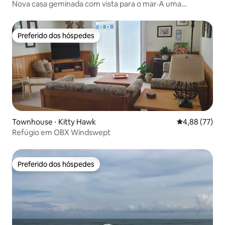
Nova casa geminada com vista para o mar·A uma
caminhada da praia·Piscina e banheira de hidromassagem
Preferido dos hóspedes
Preferido dos hóspedes
Townhouse ⋅ Kitty Hawk
4,88 de uma a
4,88 (77)
Refúgio em OBX Windswept
Preferido dos hóspedes
Preferido dos hóspedes