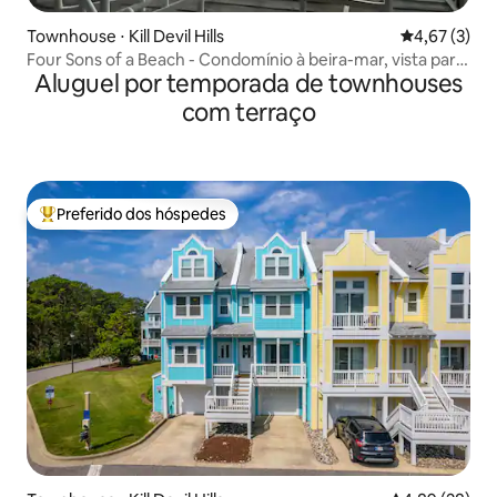
Townhouse ⋅ Kill Devil Hills
4,67 de uma 
4,67 (3)
Four Sons of a Beach - Condomínio à beira-mar, vista para
Aluguel por temporada de townhouses
o mar
com terraço
Preferido dos hóspedes
Entre os melhores preferidos dos hóspedes