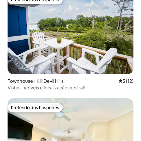
Preferido dos hóspedes
Townhouse ⋅ Kill Devil Hills
5 de uma a
5 (12)
Vistas incríveis e localização central!
Preferido dos hóspedes
Preferido dos hóspedes