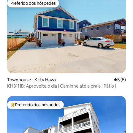
Preferido dos hóspedes
Preferido dos hóspedes
Townhouse ⋅ Kitty Hawk
5 de uma 
5 (5)
KH3111B: Aproveite o dia | Caminhe até a praia | Pátio |
Preferido dos hóspedes
Entre os melhores preferidos dos hóspedes