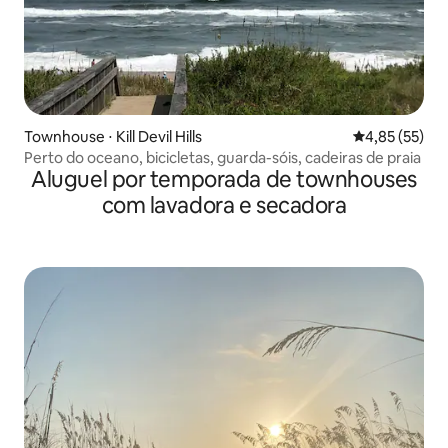
Townhouse ⋅ Kill Devil Hills
4,85 de uma a
4,85 (55)
Perto do oceano, bicicletas, guarda-sóis, cadeiras de praia
Aluguel por temporada de townhouses
com lavadora e secadora