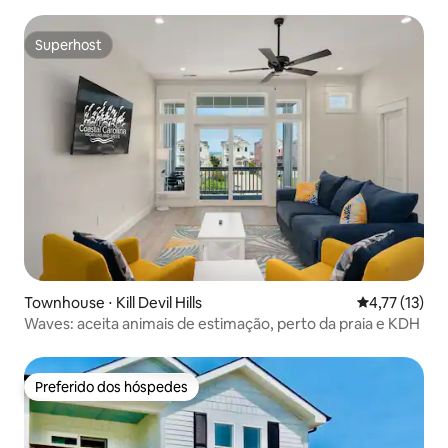
Superhost
Superhost
Townhouse ⋅ Kill Devil Hills
4,77 de uma a
4,77 (13)
Waves: aceita animais de estimação, perto da praia e KDH
Preferido dos hóspedes
Preferido dos hóspedes