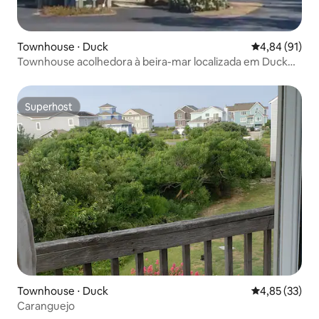
Townhouse ⋅ Duck
4,84 de uma a
4,84 (91)
Townhouse acolhedora à beira-mar localizada em Duck
OBX
Superhost
Superhost
Townhouse ⋅ Duck
4,85 de uma a
4,85 (33)
Caranguejo