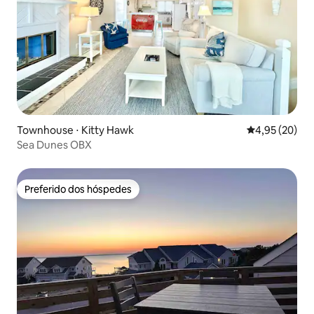
Townhouse ⋅ Kitty Hawk
4,95 de uma a
4,95 (20)
Sea Dunes OBX
Preferido dos hóspedes
Preferido dos hóspedes