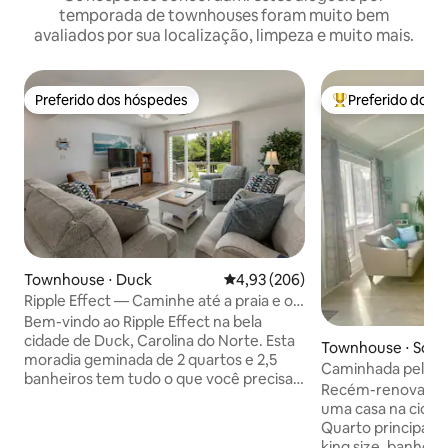
temporada de townhouses foram muito bem
avaliados por sua localização, limpeza e muito mais.
Preferido dos hóspedes
Preferido dos 
Preferido dos hóspedes
Entre os melhore
Townhouse ⋅ Duck
4,93 de uma avaliação média de 
4,93 (206)
Ripple Effect — Caminhe até a praia e o
centro de Duck!
Bem-vindo ao Ripple Effect na bela
cidade de Duck, Carolina do Norte. Esta
Townhouse ⋅ Sout
moradia geminada de 2 quartos e 2,5
es
Caminhada pelas 
banheiros tem tudo o que você precisa
do sul até a praia 
Recém-renovado n
para uma escapadela relaxante na praia,
uma casa na ciclov
incluindo uma cozinha totalmente
Quarto principal
abastecida, TVs inteligentes com TV a
king size, banheira