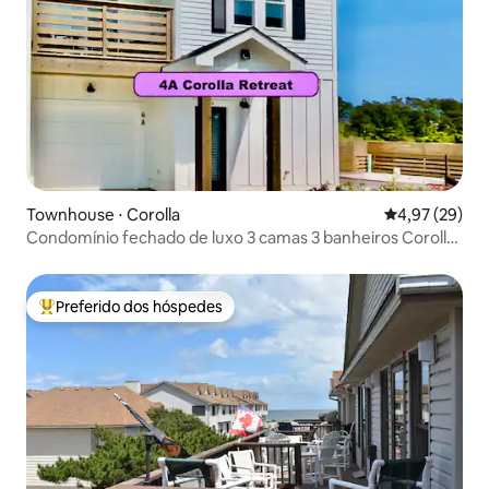
Townhouse ⋅ Corolla
4,97 de uma a
4,97 (29)
Condomínio fechado de luxo 3 camas 3 banheiros Corolla
OBX
Preferido dos hóspedes
Entre os melhores preferidos dos hóspedes