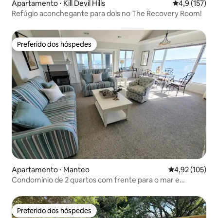
Apartamento ⋅ Kill Devil Hills
4,9 de uma av
4,9 (157)
Refúgio aconchegante para dois no The Recovery Room!
Preferido dos hóspedes
Preferido dos hóspedes
Apartamento ⋅ Manteo
4,92 de uma av
4,92 (105)
Condomínio de 2 quartos com frente para o mar e
ancoradouro! ~ Pirates Cove ~
Preferido dos hóspedes
Preferido dos hóspedes