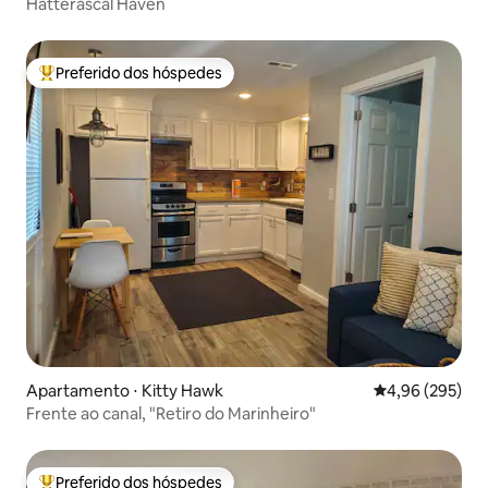
Hatterascal Haven
Preferido dos hóspedes
Entre os melhores preferidos dos hóspedes
Apartamento ⋅ Kitty Hawk
4,96 de uma ava
4,96 (295)
Frente ao canal, "Retiro do Marinheiro"
Preferido dos hóspedes