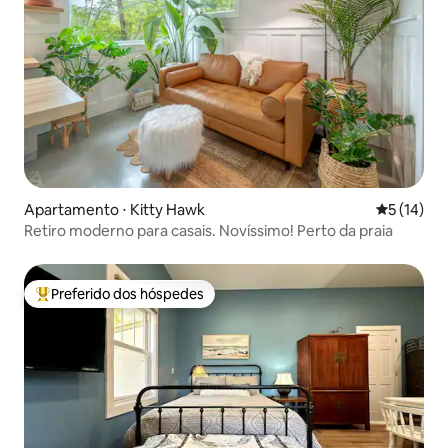
Apartamento ⋅ Kitty Hawk
5 de uma a
5 (14)
Retiro moderno para casais. Novíssimo! Perto da praia
Preferido dos hóspedes
Entre os melhores preferidos dos hóspedes