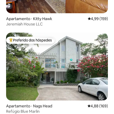
Apartamento ⋅ Kitty Hawk
4,99 de uma av
4,99 (159)
Jeremiah House LLC
Preferido dos hóspedes
Entre os melhores preferidos dos hóspedes
Apartamento ⋅ Nags Head
4,88 de uma av
4,88 (169)
Refúgio Blue Marlin