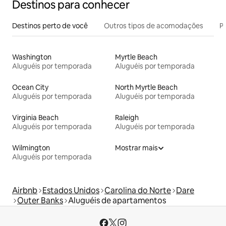
Destinos para conhecer
Destinos perto de você
Outros tipos de acomodações
Pr
Washington
Myrtle Beach
Aluguéis por temporada
Aluguéis por temporada
Ocean City
North Myrtle Beach
Aluguéis por temporada
Aluguéis por temporada
Virginia Beach
Raleigh
Aluguéis por temporada
Aluguéis por temporada
Wilmington
Mostrar mais
Aluguéis por temporada
Airbnb
Estados Unidos
Carolina do Norte
Dare
Outer Banks
Aluguéis de apartamentos