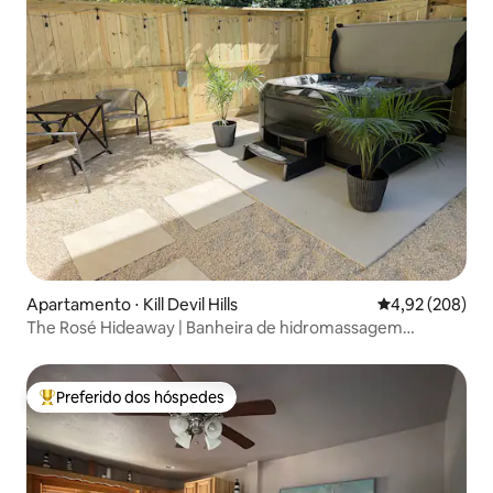
Apartamento ⋅ Kill Devil Hills
4,92 de uma ava
4,92 (208)
The Rosé Hideaway | Banheira de hidromassagem
privativa | Perto da baía
Preferido dos hóspedes
Entre os melhores preferidos dos hóspedes