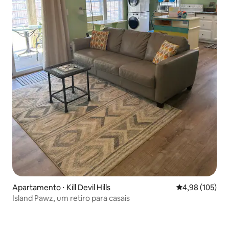
Apartamento ⋅ Kill Devil Hills
4,98 de uma av
4,98 (105)
Island Pawz, um retiro para casais