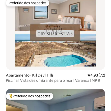
Preferido dos hóspedes
Preferido dos hóspedes
Apartamento ⋅ Kill Devil Hills
4,93 de uma a
4,93 (72)
Piscina | Vista deslumbrante para o mar | Varanda | MP 9
Preferido dos hóspedes
Entre os melhores preferidos dos hóspedes