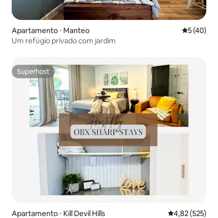
Apartamento ⋅ Manteo
5 de uma a
5 (40)
Um refúgio privado com jardim
Superhost
Superhost
Apartamento ⋅ Kill Devil Hills
4,82 de uma av
4,82 (525)