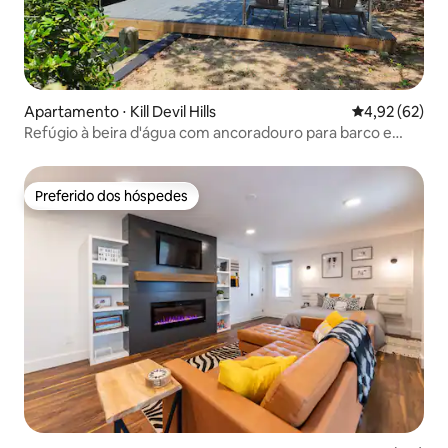
Apartamento ⋅ Kill Devil Hills
4,92 de uma a
4,92 (62)
Refúgio à beira d'água com ancoradouro para barco e
banheira de hidromassagem
Preferido dos hóspedes
Preferido dos hóspedes