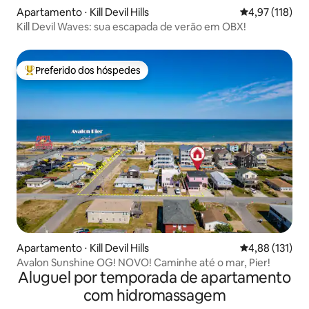
Apartamento ⋅ Kill Devil Hills
4,97 de uma av
4,97 (118)
Kill Devil Waves: sua escapada de verão em OBX!
Preferido dos hóspedes
Entre os melhores preferidos dos hóspedes
Apartamento ⋅ Kill Devil Hills
4,88 de uma av
4,88 (131)
Avalon Sunshine OG! NOVO! Caminhe até o mar, Pier!
Aluguel por temporada de apartamento
com hidromassagem