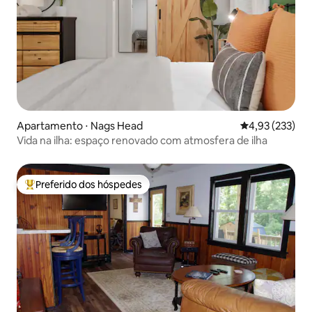
Apartamento ⋅ Nags Head
4,93 de uma av
4,93 (233)
Vida na ilha: espaço renovado com atmosfera de ilha
Preferido dos hóspedes
Entre os melhores preferidos dos hóspedes