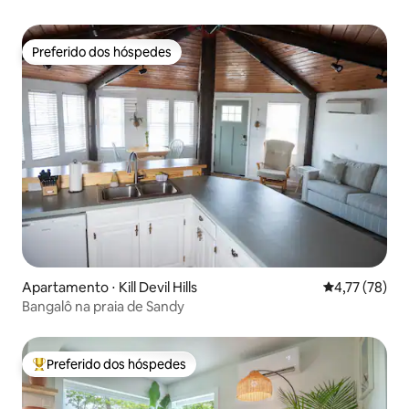
Preferido dos hóspedes
Preferido dos hóspedes
Apartamento ⋅ Kill Devil Hills
4,77 de uma a
4,77 (78)
Bangalô na praia de Sandy
Preferido dos hóspedes
Entre os melhores preferidos dos hóspedes