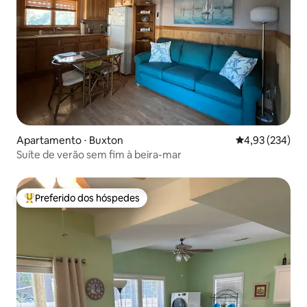
Apartamento ⋅ Buxton
4,93 de uma av
4,93 (234)
Suíte de verão sem fim à beira-mar
Preferido dos hóspedes
Entre os melhores preferidos dos hóspedes