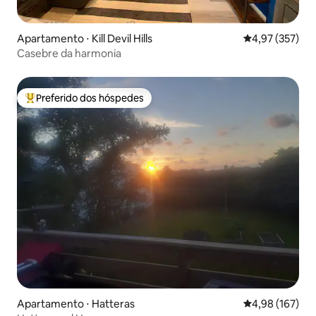
Apartamento ⋅ Kill Devil Hills
4,97 de uma av
4,97 (357)
Casebre da harmonia
Preferido dos hóspedes
Entre os melhores preferidos dos hóspedes
Apartamento ⋅ Hatteras
4,98 de uma av
4,98 (167)