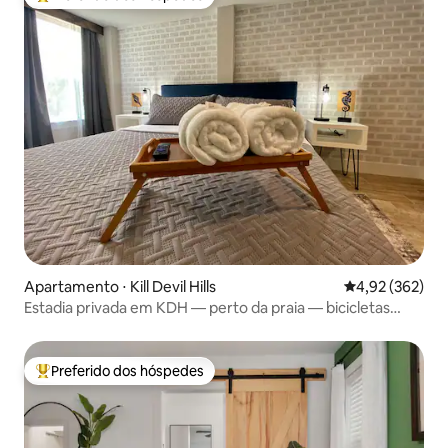
Entre os melhores preferidos dos hóspedes
Apartamento ⋅ Kill Devil Hills
4,92 de uma av
4,92 (362)
Estadia privada em KDH — perto da praia — bicicletas
gratuitas
Preferido dos hóspedes
Entre os melhores preferidos dos hóspedes