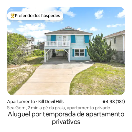
Preferido dos hóspedes
Entre os melhores preferidos dos hóspedes
Apartamento ⋅ Kill Devil Hills
4,98 de uma av
4,98 (181)
Sea Gem, 2 min a pé da praia, apartamento privado
Aluguel por temporada de apartamento
aconchegante
privativos