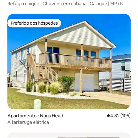
Refúgio chique | Chuveiro em cabana | Caiaque | MP7.5
Preferido dos hóspedes
Preferido dos hóspedes
Apartamento ⋅ Nags Head
4,82 de uma av
4,82 (105)
A tartaruga elétrica