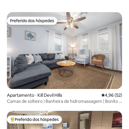
Preferido dos hóspedes
Preferido dos hóspedes
Apartamento ⋅ Kill Devil Hills
4,96 de uma a
4,96 (52)
Camas de solteiro | Banheira de hidromassagem | Bonito e
limpo | 4 hóspedes
Preferido dos hóspedes
Entre os melhores preferidos dos hóspedes