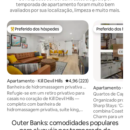
temporada de apartamento foram muito bem
avaliados por sua localização, limpeza e muito mais.
Preferido dos hóspedes
Preferido dos hó
Entre os melhores preferidos dos hóspedes
Preferido dos hó
Apartamento ⋅ Kill Devil Hills
4,96 de uma avaliação média de 
4,96 (223)
Banheira de hidromassagem privativa +
Apartamento ⋅ Kill 
banheira de spa | Retiro para casais em
Refugie-se em um retiro privativo para
Quartos de Capitã
OBX
casais no coração de Kill Devil Hills —
Bicicletas Grátis |
Organizado profis
completo com banheira de
Sharp Stays: 'Capt
hidromassagem privativa, suíte king,
combina Coastal L
banheira de imersão estilo spa, chuveiro
Charm para uma e
com efeito de chuva, bicicletas de praia
Outer Banks: comodidades populares
inesquecível. Situ
e fácil acesso a caminhadas ao pôr do sol
vivos e a uma cur