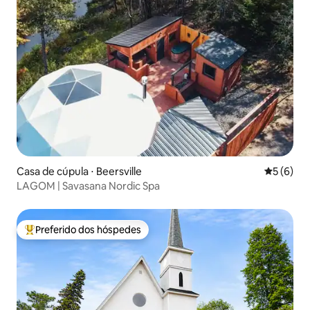
Casa de cúpula ⋅ Beersville
5 de uma 
5 (6)
LAGOM | Savasana Nordic Spa
Preferido dos hóspedes
Entre os melhores preferidos dos hóspedes