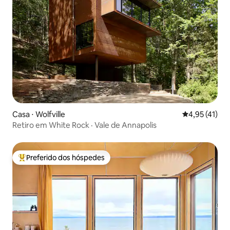
Casa ⋅ Wolfville
4,95 de uma a
4,95 (41)
Retiro em White Rock · Vale de Annapolis
Preferido dos hóspedes
Entre os melhores preferidos dos hóspedes