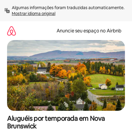
Pular
Algumas informações foram traduzidas automaticamente. 
para
Mostrar idioma original
o
conteúdo
Anuncie seu espaço no Airbnb
Aluguéis por temporada em Nova
Brunswick