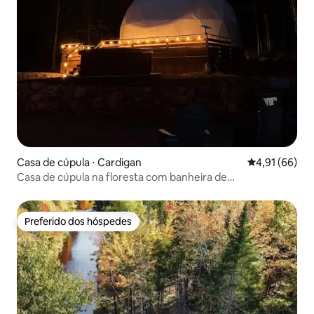
Casa de cúpula ⋅ Cardigan
4,91 de uma a
4,91 (66)
Casa de cúpula na floresta com banheira de
hidromassagem privativa
Preferido dos hóspedes
Preferido dos hóspedes