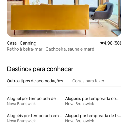
Casa ⋅ Canning
4,98 de uma a
4,98 (58)
Retiro à beira-mar | Cachoeira, sauna e maré
Destinos para conhecer
Outros tipos de acomodações
Coisas para fazer
Aluguel por temporada de microcasas
Aluguéis por temporada com café da manhã
Nova Brunswick
Nova Brunswick
Aluguéis por temporada em acampamentos
Aluguel por temporada de trailers
Nova Brunswick
Nova Brunswick