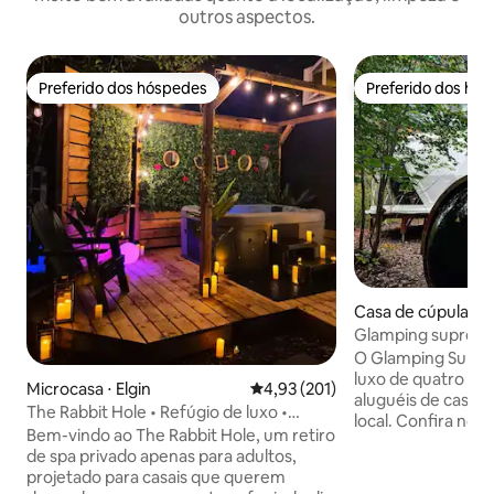
outros aspectos.
Preferido dos hóspedes
Preferido dos hó
Preferido dos hóspedes
Preferido dos hó
Casa de cúpula ⋅ 
Glamping supremo
O Glamping Supre
luxo de quatro es
Microcasa ⋅ Elgin
4,93 de uma avaliação média de 
4,93 (201)
aluguéis de casas
The Rabbit Hole • Refúgio de luxo •
local. Confira noss
Banheira de hidromassagem • Sauna
Bem-vindo ao The Rabbit Hole, um retiro
Os hóspedes pode
de spa privado apenas para adultos,
SAUNA PRIVADA,
projetado para casais que querem
PRIVADO, mesa de