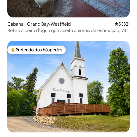
Cabana ⋅ Grand Bay-Westfield
5 de uma a
5 (32)
Retiro à beira d'água que aceita animais de estimação, 74
m², cama king
Preferido dos hóspedes
Entre os melhores preferidos dos hóspedes