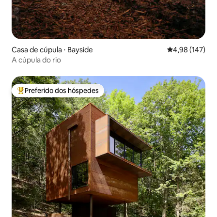
Casa de cúpula ⋅ Bayside
4,98 de uma av
4,98 (147)
A cúpula do rio
Preferido dos hóspedes
Entre os melhores preferidos dos hóspedes