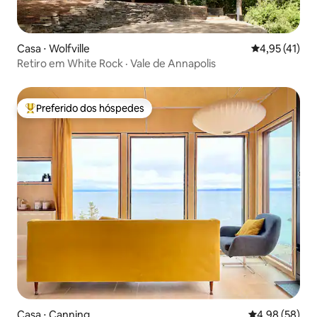
Casa ⋅ Wolfville
4,95 de uma a
4,95 (41)
Retiro em White Rock · Vale de Annapolis
Preferido dos hóspedes
Entre os melhores preferidos dos hóspedes
Casa ⋅ Canning
4,98 de uma a
4,98 (58)