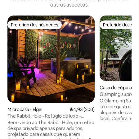
outros aspectos.
Preferido dos hóspedes
Preferido dos hó
Preferido dos hóspedes
Preferido dos hó
Casa de cúpula ⋅ 
Glamping supremo
O Glamping Supre
luxo de quatro es
Microcasa ⋅ Elgin
4,93 de uma avaliação média de 
4,93 (200)
aluguéis de casas
The Rabbit Hole • Refúgio de luxo •
local. Confira noss
Banheira de hidromassagem • Sauna
Bem-vindo ao The Rabbit Hole, um retiro
Os hóspedes pode
de spa privado apenas para adultos,
SAUNA PRIVADA,
projetado para casais que querem
PRIVADO, mesa de