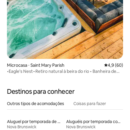
Microcasa ⋅ Saint Mary Parish
4,9 de uma a
4,9 (60)
•Eagle's Nest~Retiro natural à beira do rio • Banheira de
hidromassagem•
Destinos para conhecer
Outros tipos de acomodações
Coisas para fazer
Aluguel por temporada de microcasas
Aluguéis por temporada com café da manhã
Nova Brunswick
Nova Brunswick