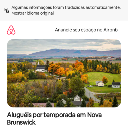
Pular
Algumas informações foram traduzidas automaticamente. 
para
Mostrar idioma original
o
conteúdo
Anuncie seu espaço no Airbnb
Aluguéis por temporada em Nova
Brunswick