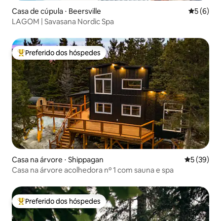
Casa de cúpula ⋅ Beersville
5 de uma 
5 (6)
LAGOM | Savasana Nordic Spa
Preferido dos hóspedes
Entre os melhores preferidos dos hóspedes
Casa na árvore ⋅ Shippagan
5 de uma a
5 (39)
Casa na árvore acolhedora nº 1 com sauna e spa
Preferido dos hóspedes
Entre os melhores preferidos dos hóspedes